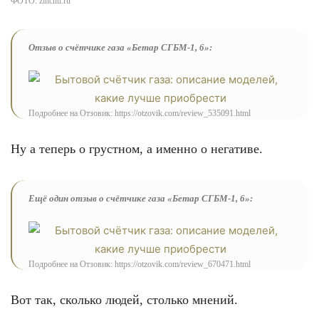
ФОТО: zinchu.ru
Отзыв о счётчике газа «Бетар СГБМ-1, 6»:
Подробнее на Отзовик: https://otzovik.com/review_535091.html
Ну а теперь о грустном, а именно о негативе.
Ещё один отзыв о счётчике газа «Бетар СГБМ-1, 6»:
Подробнее на Отзовик: https://otzovik.com/review_670471.html
Вот так, сколько людей, столько мнений.