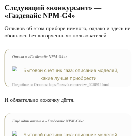
Следующий «конкурсант» —
«Газдевайс NPM-G4»
Отзывов об этом приборе немного, однако и здесь не
обошлось без «огорчённых» пользователей.
Отзыв о «Газдевайс NPM-G4»:
Подробнее на Отзовик: https://otzovik.com/review_6950912.html
И обязательно ложечку дёгтя.
Ещё одни отзыв о «Газдевайс NPM-G4»: