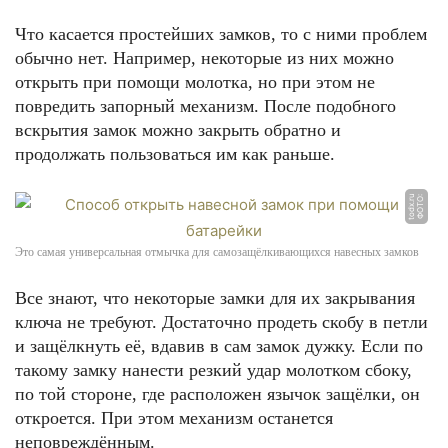
Что касается простейших замков, то с ними проблем
обычно нет. Например, некоторые из них можно
открыть при помощи молотка, но при этом не
повредить запорный механизм. После подобного
вскрытия замок можно закрыть обратно и
продолжать пользоваться им как раньше.
u
Ф
О
Т
О:
t
o
d
x.
r
Это самая универсальная отмычка для самозащёлкивающихся навесных замков
Все знают, что некоторые замки для их закрывания
ключа не требуют. Достаточно продеть скобу в петли
и защёлкнуть её, вдавив в сам замок дужку. Если по
такому замку нанести резкий удар молотком сбоку,
по той стороне, где расположен язычок защёлки, он
откроется. При этом механизм останется
неповреждённым.