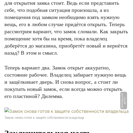
для открытия замка стоит. Ведь если представить
себе, что подобная ситуация произошла, а из
помещения под замком необходимо взять нужную
вещь, его в любом случае придётся открыть. Теперь
рассмотрим вариант, что замок сломали. Как закрыть
помещение хотя бы на время, пока владелец
доберётся до магазина, приобретёт новый и вернётся
назад? В этом и смысл.
Теперь вариант два. Замок открыт аккуратно,
состояние рабочее. Владелец забирает нужную вещь
и защёлкивает дверь. И снова вопрос, а стоит ли
покупать новый замок, если всегда можно открыть
m
его пластиной? Дилемма.
Ф
О
Т
О:
Y
o
u
T
u
b
e.
c
o
Замок снова готов к защите собственности владельца