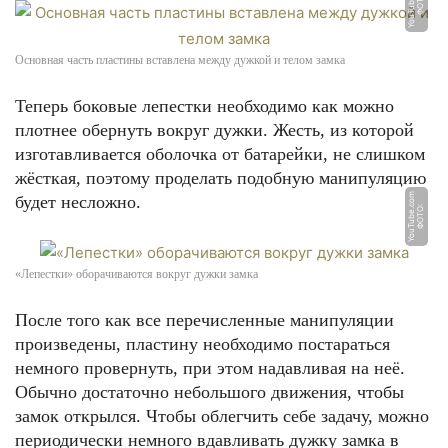
m
Ф
О
Т
О:
Y
o
u
T
u
b
e.
c
o
Основная часть пластины вставлена между дужкой и телом замка
Теперь боковые лепестки необходимо как можно
плотнее обернуть вокруг дужки. Жесть, из которой
изготавливается оболочка от батарейки, не слишком
жёсткая, поэтому проделать подобную манипуляцию
m
будет несложно.
Ф
О
Т
О:
Y
o
u
T
u
b
e.
c
o
«Лепестки» оборачиваются вокруг дужки замка
После того как все перечисленные манипуляции
произведены, пластину необходимо постараться
немного провернуть, при этом надавливая на неё.
Обычно достаточно небольшого движения, чтобы
замок открылся. Чтобы облегчить себе задачу, можно
периодически немного вдавливать дужку замка в