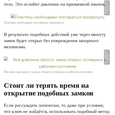
m
тело. Это ослабит давление на прижимной язычок.
Ф
О
Т
О:
Y
o
u
T
u
b
e.
c
o
Пластину необходимо постараться провернуть
В результате подобных действий уже через минуту
замок будет открыт без повреждения запорного
механизма.
m
Ф
О
Т
О:
Y
o
u
T
u
b
e.
c
o
Всё довольно просто: замок открыт, оставшись в рабочем состоянии
Стоит ли терять время на
открытие подобных замков
Если рассуждать логически, то даже при условии,
что ключ не найдётся, использовать подобный метод