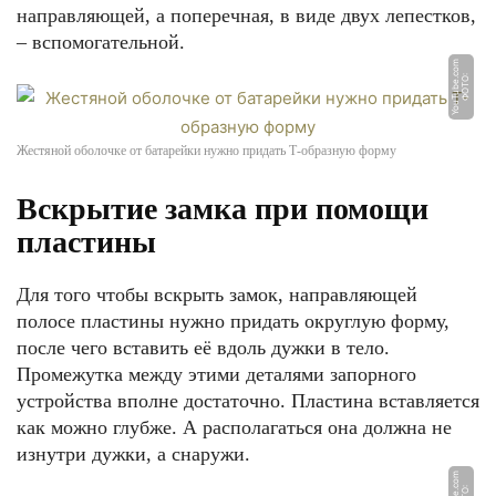
направляющей, а поперечная, в виде двух лепестков,
– вспомогательной.
m
Ф
О
Т
О:
Y
o
u
T
u
b
e.
c
o
Жестяной оболочке от батарейки нужно придать Т-образную форму
Вскрытие замка при помощи
пластины
Для того чтобы вскрыть замок, направляющей
полосе пластины нужно придать округлую форму,
после чего вставить её вдоль дужки в тело.
Промежутка между этими деталями запорного
устройства вполне достаточно. Пластина вставляется
как можно глубже. А располагаться она должна не
изнутри дужки, а снаружи.