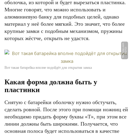
оболочка, из которой и будет вырезаться пластинка.
Многие говорят, что можно использовать и
алюминиевую банку для подобных целей, однако
материал у неё более мягкий. Это значит, что более
крупные замки с подобным механизмом, пружины
которых жёстче, открыть не удастся.
m
Ф
О
Т
О:
Y
o
u
T
u
b
e.
c
o
Вот такая батарейка вполне подойдёт для открытия замка
Какая форма должна быть у
пластинки
Снятую с батарейки оболочку нужно обстучать,
сделать ровной. После этого при помощи ножниц ей
необходимо придать форму буквы «Т», при этом все
линии должны быть широкими. Получается, что
основная полоса будет использоваться в качестве