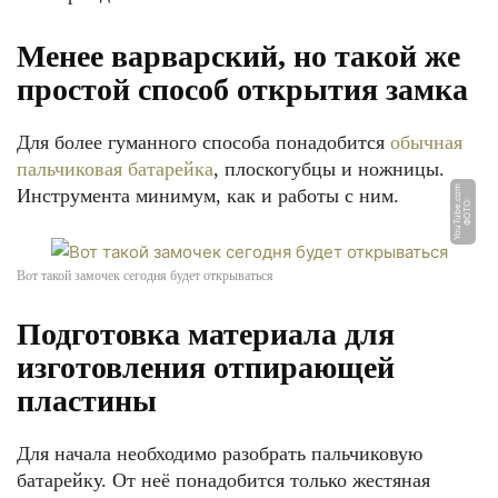
Менее варварский, но такой же
простой способ открытия замка
Для более гуманного способа понадобится
обычная
пальчиковая батарейка
, плоскогубцы и ножницы.
m
Инструмента минимум, как и работы с ним.
Ф
О
Т
О:
Y
o
u
T
u
b
e.
c
o
Вот такой замочек сегодня будет открываться
Подготовка материала для
изготовления отпирающей
пластины
Для начала необходимо разобрать пальчиковую
батарейку. От неё понадобится только жестяная