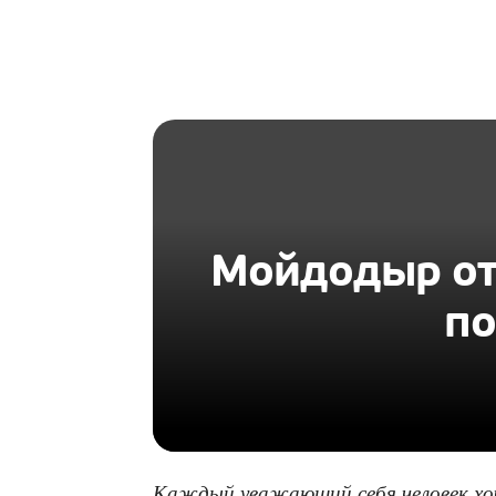
HOMIUS
Мойдодыр от
по
Каждый уважающий себя человек хо