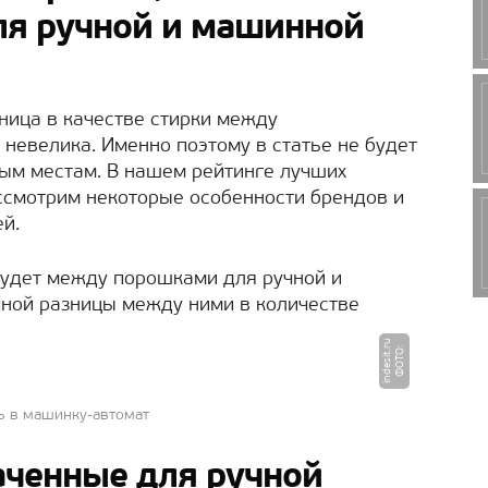
ля ручной и машинной
ница в качестве стирки между
евелика. Именно поэтому в статье не будет
ым местам. В нашем рейтинге лучших
ссмотрим некоторые особенности брендов и
й.
будет между порошками для ручной и
чной разницы между ними в количестве
u
Ф
О
Т
О
:
i
n
d
e
si
t.
r
ь в машинку-автомат
аченные для ручной