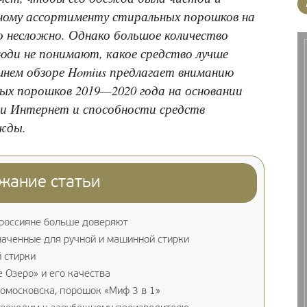
мному ассортименту стиральных порошков на
о несложно. Однако большое количество
люди не понимают, какое средство лучше
шнем обзоре Homius предлагает вниманию
ых порошков 2019—2020 года на основании
ти Интернет и способности средств
жды.
жание статьи
россияне больше доверяют
аченные для ручной и машинной стирки
 стирки
 Озеро» и его качества
омосковска, порошок «Миф 3 в 1»