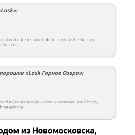
Losk»:
nd.ru/content/poroshok-otstiraet-dazhe-slozhnye-
-oboshlos
порошке «Losk Горное Озеро»:
d.ru/content/byla-k-nemu-nespravedliva-stiralnyi-
khnet-eshche
одом из Новомосковска,