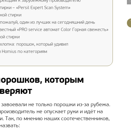
ереходим к зарубежному производителю
рки – «Persil Expert Scan System»
ной стирки
 пожалуй, один из лучших на сегодняшний день
стный «PRO service автомат Color Горная свежесть»
ной стирки
хлопка: порошок, который удивил
 Homius по категориям
порошков, которым
оверяют
завоевали не только порошки из-за рубежа.
производитель не опускает руки и идёт на
. Так, по мнению наших соотечественников,
назвать: