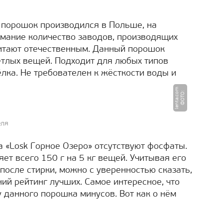
т порошок производился в Польше, на
имание количество заводов, производящих
считают отечественным. Данный порошок
етлых вещей. Подходит для любых типов
лка. Не требователен к жёсткости воды и
m
Ф
О
Т
О
:
l
e
n
t
a.
c
o
еля
а «Losk Горное Озеро» отсутствуют фосфаты.
яет всего 150 г на 5 кг вещей. Учитывая его
после стирки, можно с уверенностью сказать,
ний рейтинг лучших. Самое интересное, что
у данного порошка минусов. Вот как о нём