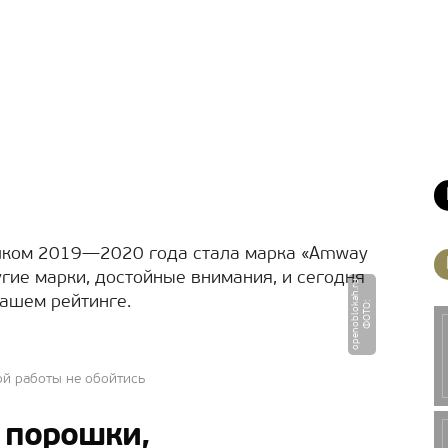
шком 2019—2020 года стала марка «Amway
угие марки, достойные внимания, и сегодня
u
нашем рейтинге.
Ф
О
Т
О
:
o
p
e
n
o
b
l
o
k
a
h.
r
ой работы не обойтись
 порошки,