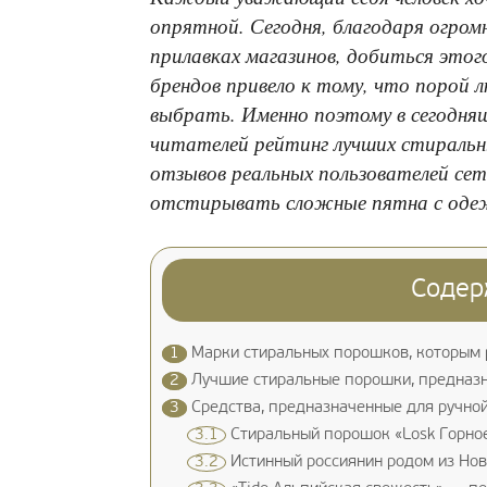
опрятной. Сегодня, благодаря огро
прилавках магазинов, добиться этог
брендов привело к тому, что порой 
выбрать. Именно поэтому в сегодня
читателей рейтинг лучших стиральн
отзывов реальных пользователей се
отстирывать сложные пятна с оде
Содер
1
Марки стиральных порошков, которым 
2
Лучшие стиральные порошки, предназн
3
Средства, предназначенные для ручной
3.1
Стиральный порошок «Losk Горное
3.2
Истинный россиянин родом из Нов