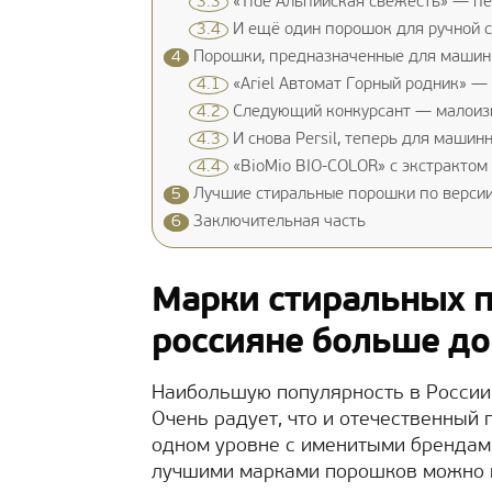
3.3
«Tide Альпийская свежесть» — п
3.4
И ещё один порошок для ручной сти
4
Порошки, предназначенные для машин
4.1
«Ariel Автомат Горный родник» —
4.2
Следующий конкурсант — малоизве
4.3
И снова Persil, теперь для машин
4.4
«BioMio BIO-COLOR» с экстрактом 
5
Лучшие стиральные порошки по версии
6
Заключительная часть
Марки стиральных 
россияне больше д
Наибольшую популярность в России 
Очень радует, что и отечественный 
одном уровне с именитыми брендами
лучшими марками порошков можно 