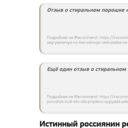
Отзыв о стиральном порошке «
Подробнее на IRecommend: https://irecomme
zagryazneniya-no-bez-odnogo-nedostatka-ne
Ещё один отзыв о стиральном 
Подробнее на IRecommend: https://irecommen
poroshok-losk-eto-sila-priyatno-vyglyadit-pa
Истинный россиянин р