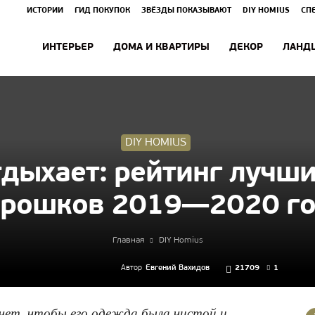
ИСТОРИИ
ГИД ПОКУПОК
ЗВЁЗДЫ ПОКАЗЫВАЮТ
DIY HOMIUS
СП
ИНТЕРЬЕР
ДОМА И КВАРТИРЫ
ДЕКОР
ЛАНД
DIY HOMIUS
дыхает: рейтинг лучши
рошков 2019—2020 г
Главная
DIY Homius
Автор
Евгений Вахидов
21709
1
чет, чтобы его одежда была чистой и