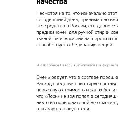
качества
Несмотря на то, что изначально это
сегодняшний день, принимая во вн
это средство в России, его давно 
предназначен для ручной стирки св
тканей, за исключением шерсти и шё
способствует отбеливанию вещей.
«Losk Горное Озеро» выпускается и в форме г
Очень радует, что в составе порошк
Расход средства при стирке составл
невысокую стоимость и запах белья 
что «Лоск» не зря попал в сегодняш
никто из пользователей не отметил 
отзываются покупатели.