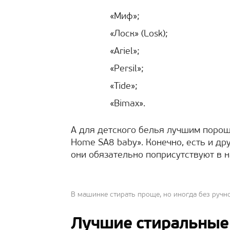
«Миф»;
«Лоск» (Losk);
«Ariel»;
«Persil»;
«Tide»;
«Bimax».
А для детского белья лучшим поро
Home SA8 baby». Конечно, есть и др
они обязательно поприсутствуют в 
В машинке стирать проще, но иногда без ручн
Лучшие стиральные