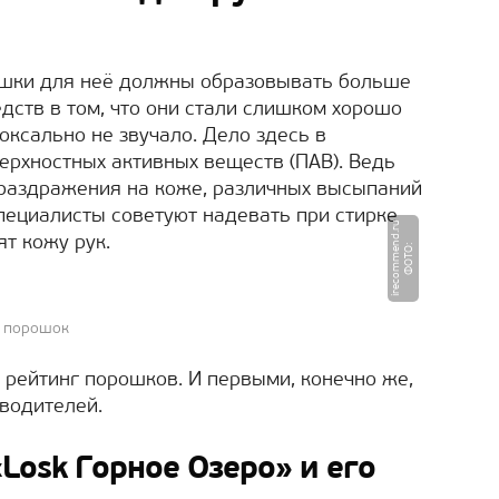
рошки для неё должны образовывать больше
дств в том, что они стали слишком хорошо
оксально не звучало. Дело здесь в
ерхностных активных веществ (ПАВ). Ведь
 раздражения на коже, различных высыпаний
специалисты советуют надевать при стирке
u
т кожу рук.
Ф
О
Т
О
:
i
r
e
c
o
m
m
e
n
d.
r
й порошок
 рейтинг порошков. И первыми, конечно же,
зводителей.
osk Горное Озеро» и его