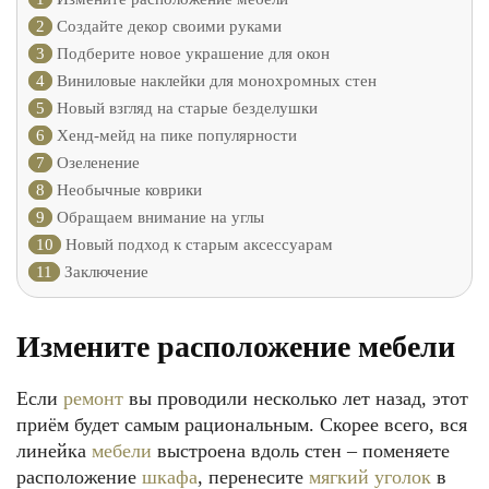
2
Создайте декор своими руками
3
Подберите новое украшение для окон
4
Виниловые наклейки для монохромных стен
5
Новый взгляд на старые безделушки
6
Хенд-мейд на пике популярности
7
Озеленение
8
Необычные коврики
9
Обращаем внимание на углы
10
Новый подход к старым аксессуарам
11
Заключение
Измените расположение мебели
Если
ремонт
вы проводили несколько лет назад, этот
приём будет самым рациональным. Скорее всего, вся
линейка
мебели
выстроена вдоль стен – поменяете
расположение
шкафа
, перенесите
мягкий уголок
в