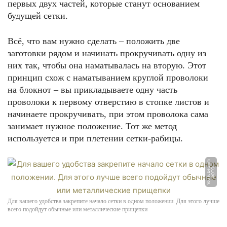
первых двух частей, которые станут основанием
будущей сетки.
Всё, что вам нужно сделать – положить две
заготовки рядом и начинать прокручивать одну из
них так, чтобы она наматывалась на вторую. Этот
принцип схож с наматыванием круглой проволоки
на блокнот – вы прикладываете одну часть
проволоки к первому отверстию в стопке листов и
начинаете прокручивать, при этом проволока сама
занимает нужное положение. Тот же метод
используется и при плетении сетки-рабицы.
m
Ф
О
Т
О:
Y
o
u
T
u
b
e.
c
o
Для вашего удобства закрепите начало сетки в одном положении. Для этого лучше
всего подойдут обычные или металлические прищепки