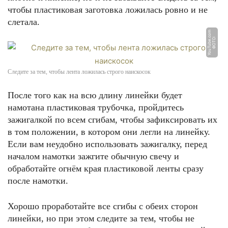
чтобы пластиковая заготовка ложилась ровно и не
слетала.
m
Ф
О
Т
О:
Y
o
u
T
u
b
e.
c
o
Следите за тем, чтобы лента ложилась строго наискосок
После того как на всю длину линейки будет
намотана пластиковая трубочка, пройдитесь
зажигалкой по всем сгибам, чтобы зафиксировать их
в том положении, в котором они легли на линейку.
Если вам неудобно использовать зажигалку, перед
началом намотки зажгите обычную свечу и
обработайте огнём края пластиковой ленты сразу
после намотки.
Хорошо проработайте все сгибы с обеих сторон
линейки, но при этом следите за тем, чтобы не