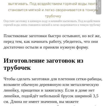
m
Ф
О
Т
О:
Y
o
u
T
u
b
e.
c
o
Опустите заготовку в кипящую воду и начинайте вытягивать. Под воздействием
горячей воды лента становится мягкой и легко сворачивается в тонкую трубочку
Пластиковые заготовки быстро остывают, но всё же,
перед тем, как начинать работу, убедитесь, что они
достаточно остыли и приняли нужную форму.
Изготовление заготовок из
трубочек
Чтобы сделать заготовки для плетения сетки-рабицы,
возьмите обычную деревянную или металлическую
линейку, прищепки и зажигалку. Если в доме нет
линейки, подойдёт небольшой брусок шириной 3,5
см. Длина не имеет значения, вы можете