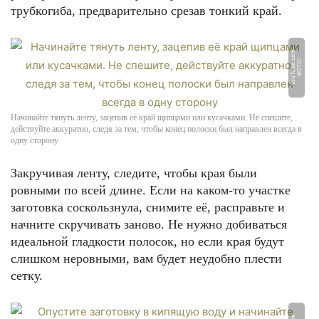
трубкогиба, предварительно срезав тонкий край.
m
Ф
О
Т
О:
Y
o
u
T
u
b
e.
c
o
Начинайте тянуть ленту, зацепив её край щипцами или кусачками. Не спешите,
действуйте аккуратно, следя за тем, чтобы конец полоски был направлен всегда в
одну сторону
Закручивая ленту, следите, чтобы края были
ровными по всей длине. Если на каком-то участке
заготовка соскользнула, снимите её, расправьте и
начните скручивать заново. Не нужно добиваться
идеальной гладкости полосок, но если края будут
слишком неровными, вам будет неудобно плести
сетку.