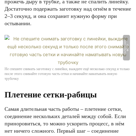
прожечь дыру в трубке, а также не спалить линейку.
Достаточно подержать заготовку над огнём в течение
2–3 секунд, и она сохранит нужную форму при
остывании.
m
Ф
О
Т
О:
Y
o
u
T
u
b
e.
c
o
Не спешите снимать заготовку с линейки, выждите ещё несколько секунд и только
после этого снимайте готовую часть сетки и начинайте наматывать новую
трубочку
Плетение сетки-рабицы
Самая длительная часть работы – плетение сетки,
соединение нескольких деталей между собой. Если
приноровиться, то можно ускорить процесс, в нём
нет ничего сложного. Первый шаг – соединение