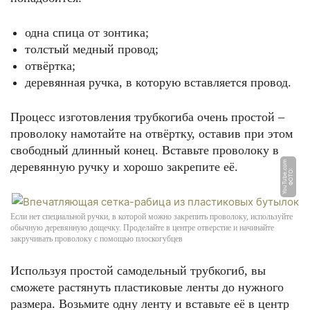
одна спица от зонтика;
толстый медный провод;
отвёртка;
деревянная ручка, в которую вставляется провод.
Процесс изготовления трубкогиба очень простой –
проволоку намотайте на отвёртку, оставив при этом
свободный длинный конец. Вставьте проволоку в
m
деревянную ручку и хорошо закрепите её.
Ф
О
Т
О:
Y
o
u
T
u
b
e.
c
o
Если нет специальной ручки, в которой можно закрепить проволоку, используйте
обычную деревянную дощечку. Проделайте в центре отверстие и начинайте
закручивать проволоку с помощью плоскогубцев
Используя простой самодельный трубкогиб, вы
сможете растянуть пластиковые ленты до нужного
размера. Возьмите одну ленту и вставьте её в центр