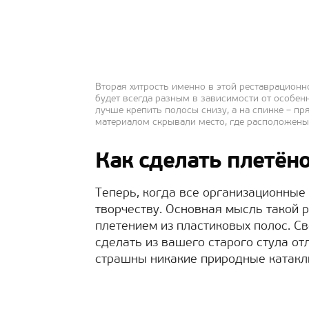
Вторая хитрость именно в этой реставрационн
будет всегда разным в зависимости от особенн
лучше крепить полосы снизу, а на спинке – пр
материалом скрывали место, где расположены
Как сделать плетёно
Теперь, когда все организационные
творчеству. Основная мысль такой 
плетением из пластиковых полос. С
сделать из вашего старого стула о
страшны никакие природные катакл