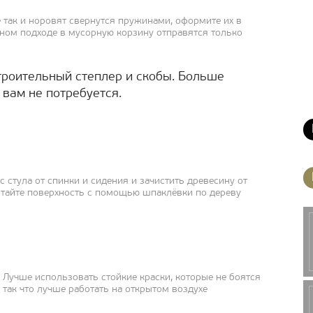
е так и норовят свернутся пружинами, оформите их в
льном подходе в мусорную корзину отправятся только
троительный степлер и скобы. Больше
 вам не потребуется.
 стула от спинки и сидения и зачистить древесину от
ботайте поверхность с помощью шпаклёвки по дереву
. Лучше использовать стойкие краски, которые не боятся
, так что лучше работать на открытом воздухе