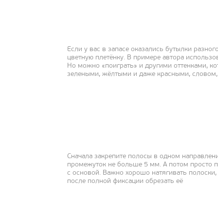
Если у вас в запасе оказались бутылки разного
цветную плетёнку. В примере автора использо
Но можно «поиграть» и другими оттенками, кот
зелеными, жёлтыми и даже красными, словом,
Сначала закрепите полосы в одном направлен
промежуток не больше 5 мм. А потом просто п
с основой. Важно хорошо натягивать полоски,
после полной фиксации обрезать её