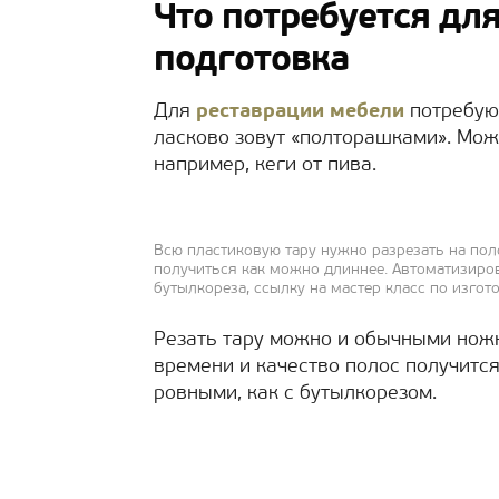
Что потребуется дл
подготовка
Для
реставрации мебели
потребуют
ласково зовут «полторашками». Мож
например, кеги от пива.
Всю пластиковую тару нужно разрезать на по
получиться как можно длиннее. Автоматизиро
бутылкореза, ссылку на мастер класс по изгот
Резать тару можно и обычными ножн
времени и качество полос получится
ровными, как с бутылкорезом.