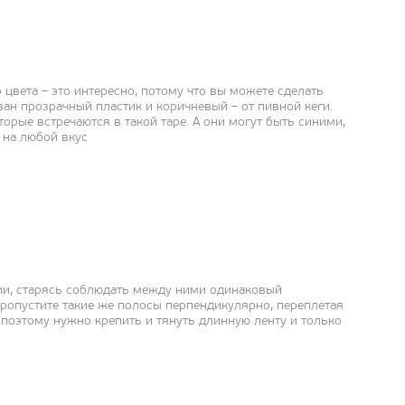
 цвета – это интересно, потому что вы можете сделать
ван прозрачный пластик и коричневый – от пивной кеги.
орые встречаются в такой таре. А они могут быть синими,
 на любой вкус
ии, старясь соблюдать между ними одинаковый
ропустите такие же полосы перпендикулярно, переплетая
 поэтому нужно крепить и тянуть длинную ленту и только