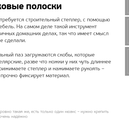
ковые полоски
требуется строительный степлер, с помощью
ебель. На самом деле такой инструмент
личных домашних делах, так что имеет смысл
не сделали.
альный паз загружаются скобы, которые
лярские, разве что ножки у них чуть длиннее
рижимаете степлер и нажимаете рукоять –
 прочно фиксирует материал.
ровно такая же, есть только один нюанс – нужно крепить
 очень надёжно