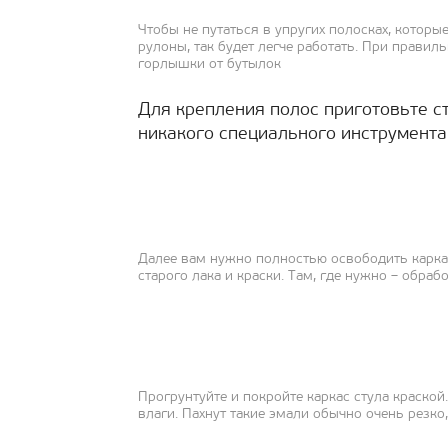
Чтобы не путаться в упругих полосках, которы
рулоны, так будет легче работать. При прави
горлышки от бутылок
Для крепления полос приготовьте с
никакого специального инструмента
Далее вам нужно полностью освободить каркас
старого лака и краски. Там, где нужно – обра
Прогрунтуйте и покройте каркас стула краской
влаги. Пахнут такие эмали обычно очень резко