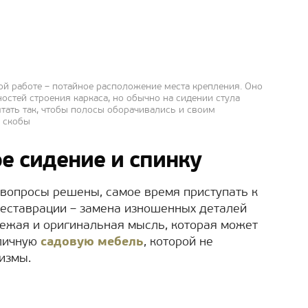
ой работе – потайное расположение места крепления. Оно
остей строения каркаса, но обычно на сидении стула
ятать так, чтобы полосы оборачивались и своим
 скобы
е сидение и спинку
 вопросы решены, самое время приступать к
реставрации – замена изношенных деталей
вежая и оригинальная мысль, которая может
тличную
садовую мебель
, которой не
измы.