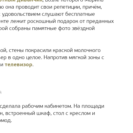
ютный диванчик
, возле которого Марина
ю она проводит свои репетиции, причём,
 с удовольствием слушают бесплатные
енте лежит роскошный подарок от преданных
орой собраны памятные фото звёздной
ой, стены покрасили краской молочного
ер в одно целое. Напротив мягкой зоны с
ли
телевизор
.
й
сделала рабочим кабинетом. На площади
н, встроенный шкаф, стол с креслом и
омод.