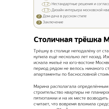
1.2
Нестандартные решения и соглас
1.3
Дизайн интерьера московской кв
2
Дом-дача в русском стиле
3
Заключение
Столичная трёшка 
Трёшку в столице неподалёку от с
купила ещё несколько лет назад. Из
искала жильё на юго-востоке Москвы
период рядом не велось никакого с
апартаменты по баснословной стоим
Марина располагала определённым 
строительство квартиры не планирова
пятиэтажки и на их месте возводит
считает, что вовремя вложила сред