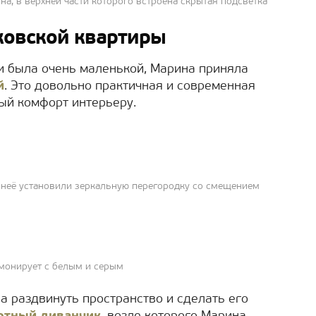
на, в верхней части которого встроена скрытая подсветка
ковской квартиры
и была очень маленькой, Марина приняла
й
. Это довольно практичная и современная
ый комфорт интерьеру.
о неё установили зеркальную перегородку со смещением
рмонирует с белым и серым
а раздвинуть пространство и сделать его