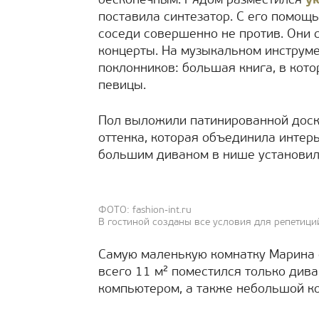
бесконечным. Рядом разместился
у
поставила синтезатор. С его помощь
соседи совершенно не против. Они
концерты. На музыкальном инструм
поклонников: большая книга, в кот
певицы.
Пол выложили патинированной доск
оттенка, которая объединила интерь
большим диваном в нише установи
ФОТО: fashion-int.ru
В гостиной созданы все условия для репетици
Самую маленькую комнатку Марина 
всего 11 м² поместился только дива
компьютером, а также небольшой к