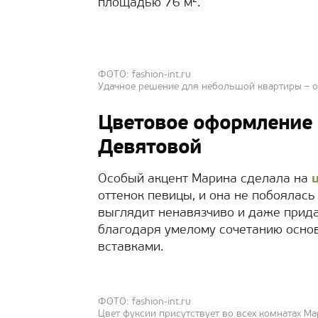
площадью 76 м².
ФОТО: fashion-int.ru
Удачное решение для небольшой квартиры – о
Цветовое оформление 
Девятовой
Особый акцент Марина сделала на
оттенок певицы, и она не побоялась
выглядит ненавязчиво и даже прида
благодаря умелому сочетанию осно
вставками.
ФОТО: fashion-int.ru
Цвет фуксии присутствует во всех комнатах М