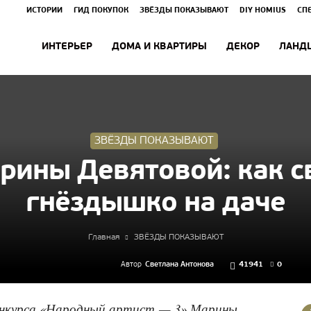
ИСТОРИИ
ГИД ПОКУПОК
ЗВЁЗДЫ ПОКАЗЫВАЮТ
DIY HOMIUS
СП
ИНТЕРЬЕР
ДОМА И КВАРТИРЫ
ДЕКОР
ЛАНД
ЗВЁЗДЫ ПОКАЗЫВАЮТ
рины Девятовой: как с
гнёздышко на даче
Главная
ЗВЁЗДЫ ПОКАЗЫВАЮТ
Автор
Светлана Антонова
41941
0
онкурса «Народный артист — 3» Марины