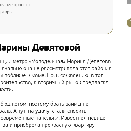
ование проекта
артиры
Марины Девятовой
танции метро «Молодёжная» Марина Девятова
начально она не рассматривала этот район, а
 поближе к маме. Но, к сожалению, в тот
троительства, а вторичный рынок предлагал
ости.
бюджетом, поэтому брать займы на
ла. А тут, на удачу, стали сносить
ь современные панельки. Известная певица
ства и приобрела прекрасную квартиру