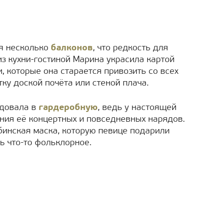
я несколько
балконов
, что редкость для
з кухни-гостиной Марина украсила картой
, которые она старается привозить со всех
тку доской почёта или стеной плача.
удовала в
гардеробную
, ведь у настоящей
ния её концертных и повседневных нарядов.
инская маска, которую певице подарили
ть что-то фольклорное.