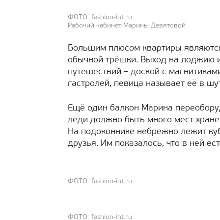
ФОТО: fashion-int.ru
Рабочий кабинет Марины Девятовой
Большим плюсом квартиры являютс
обычной трёшки. Выход на лоджию и
путешествий – доской с магнитиками
гастролей, певица называет её в шу
Ещё один балкон Марина переобор
леди должно быть много мест хране
На подоконнике небрежно лежит куб
друзья. Им показалось, что в ней ес
ФОТО: fashion-int.ru
ФОТО: fashion-int.ru