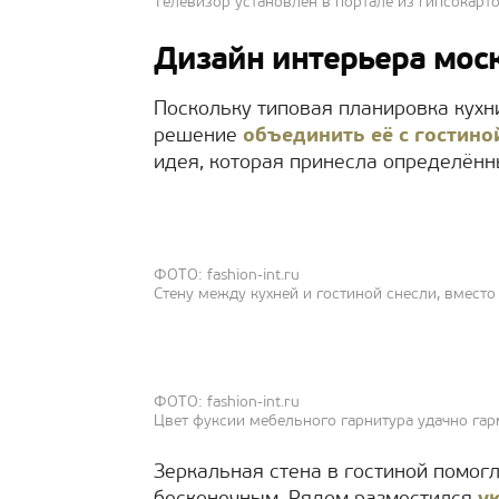
Телевизор установлен в портале из гипсокарто
Дизайн интерьера мос
Поскольку типовая планировка кухн
решение
объединить её с гостино
идея, которая принесла определённ
ФОТО: fashion-int.ru
Стену между кухней и гостиной снесли, вмест
ФОТО: fashion-int.ru
Цвет фуксии мебельного гарнитура удачно га
Зеркальная стена в гостиной помогл