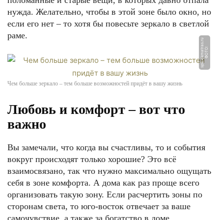
поломанные и старые вещи, в которых давно отпала
нужда. Желательно, чтобы в этой зоне было окно, но
если его нет – то хотя бы повесьте зеркало в светлой
раме.
u
Ф
О
Т
О:
s
p
b.
o
k
m
a
t
r
a
s.
r
Чем больше зеркало – тем больше возможностей придёт в вашу жизнь
Любовь и комфорт – вот что
важно
Вы замечали, что когда вы счастливы, то и события
вокруг происходят только хорошие? Это всё
взаимосвязано, так что нужно максимально ощущать
себя в зоне комфорта. А дома как раз проще всего
организовать такую зону. Если расчертить зоны по
сторонам света, то юго-восток отвечает за ваше
самочувствие, а также за богатство в доме.