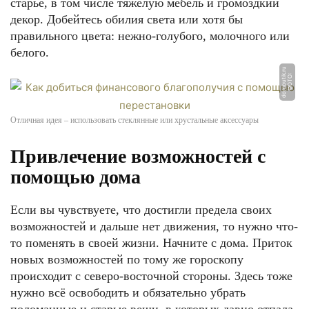
старьё, в том числе тяжёлую мебель и громоздкий
декор. Добейтесь обилия света или хотя бы
правильного цвета: нежно-голубого, молочного или
белого.
u
Ф
О
Т
О:
d
o
m
b
u
ti
k.
r
Отличная идея – использовать стеклянные или хрустальные аксессуары
Привлечение возможностей с
помощью дома
Если вы чувствуете, что достигли предела своих
возможностей и дальше нет движения, то нужно что-
то поменять в своей жизни. Начните с дома. Приток
новых возможностей по тому же гороскопу
происходит с северо-восточной стороны. Здесь тоже
нужно всё освободить и обязательно убрать