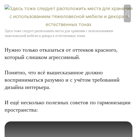
a
Ф
О
Т
О:
p
r
o
m.
u
Здесь тоже следует расположить места для хранения с использованием
тяжеловесной мебели и декора в естественных тонах
Нужно только отказаться от оттенков красного,
который слишком агрессивный.
Понятно, что всё вышесказанное должно
восприниматься разумно и с учётом требований
дизайна интерьера.
И ещё несколько полезных советов по гармонизации
пространства: