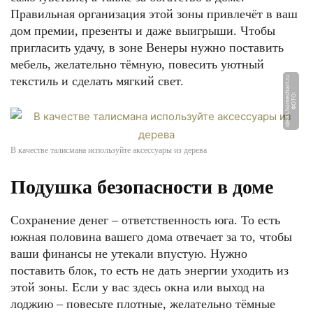
Правильная организация этой зоны привлечёт в ваш
дом премии, презенты и даже выигрыши. Чтобы
пригласить удачу, в зоне Венеры нужно поставить
мебель, желательно тёмную, повесить уютный
текстиль и сделать мягкий свет.
u
Ф
О
Т
О:
i
d
e
a
s.
h
o
m
e
c
h
a
r
t.
r
В качестве талисмана используйте аксессуары из дерева
Подушка безопасности в доме
Сохранение денег – ответственность юга. То есть
южная половина вашего дома отвечает за то, чтобы
ваши финансы не утекали впустую. Нужно
поставить блок, то есть не дать энергии уходить из
этой зоны. Если у вас здесь окна или выход на
лоджию – повесьте плотные, желательно тёмные