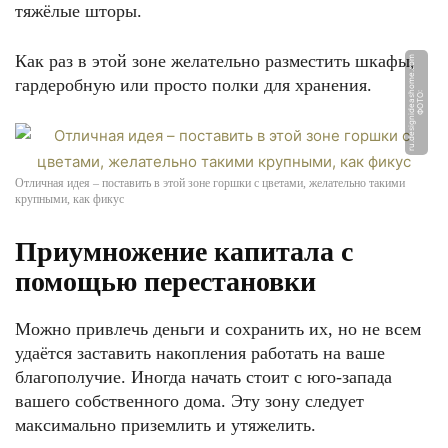
тяжёлые шторы.
Как раз в этой зоне желательно разместить шкафы,
m
гардеробную или просто полки для хранения.
Ф
О
Т
О:
r
u.
d
e
si
g
ni
d
e
a
s
h
o
m
e.
c
o
Отличная идея – поставить в этой зоне горшки с цветами, желательно такими
крупными, как фикус
Приумножение капитала с
помощью перестановки
Можно привлечь деньги и сохранить их, но не всем
удаётся заставить накопления работать на ваше
благополучие. Иногда начать стоит с юго-запада
вашего собственного дома. Эту зону следует
максимально приземлить и утяжелить.