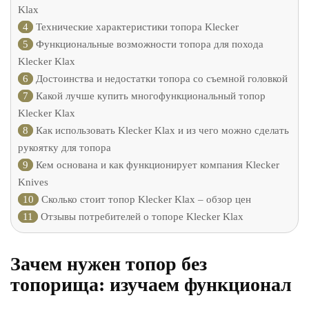
Klax
4
Технические характеристики топора Klecker
5
Функциональные возможности топора для похода
Klecker Klax
6
Достоинства и недостатки топора со съемной головкой
7
Какой лучше купить многофункциональный топор
Klecker Klax
8
Как использовать Klecker Klax и из чего можно сделать
рукоятку для топора
9
Кем основана и как функционирует компания Klecker
Knives
10
Сколько стоит топор Klecker Klax – обзор цен
11
Отзывы потребителей о топоре Klecker Klax
Зачем нужен топор без
топорища: изучаем функционал