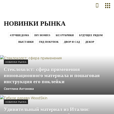
НОВИНКИ РЫНКА
#ЛУЧШЕДОМА
DIY HOMIUS
БЕЗ РУБРИКИ
БУДУЩЕЕ РЯДОМ
ВЫСТАВКИ
ГИД ПОКУПОК
ДВОР И САД
ДЕКОР
ДОМА И КВАРТИРЫ
ЗВЁЗДЫ ПОКАЗЫВАЮТ
ИНТЕРЬЕР
ИСТОРИИ
КАЛЬКУЛЯТОРЫ
ЛАНДШАФТНЫЙ ДИЗАЙН
НОВИНКИ РЫНКА
НОВОСТИ
СПЕЦПРОЕКТЫ
СТАТЬИ
ФИНАНСОВЫЕ ТОНКОСТИ
НОВИНКИ РЫНКА
Стеклохолст: сфера применения
инновационного материала и пошаговая
инструкция его поклейки
Светлана Антонова
НОВИНКИ РЫНКА
Удивительный материал из Италии: