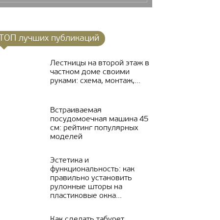
ТОП лучших публикаций
Лестницы на второй этаж в
частном доме своими
руками: схема, монтаж,...
Встраиваемая
посудомоечная машина 45
см: рейтинг популярных
моделей
Эстетика и
функциональность: как
правильно установить
рулонные шторы на
пластиковые окна...
Как сделать табурет