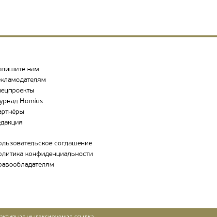
апишите нам
екламодателям
пецпроекты
урнал Homius
артнёры
едакция
ользовательское соглашение
олитика конфиденциальности
равообладателям
активная индексируемая ссылка.