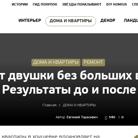
ИСТОРИИ
ГИД ПОКУПОК
ЗВЁЗДЫ ПОКАЗЫВАЮТ
DIY HOMIUS
СП
ИНТЕРЬЕР
ДЕКОР
ЛАНД
ДОМА И КВАРТИРЫ
ДОМА И КВАРТИРЫ
РЕМОНТ
т двушки без больших 
Результаты до и после
Главная
ДОМА И КВАРТИРЫ
Автор
Евгений Тарасевич
540
0
 квартиры в хрущевке вдохновляет на