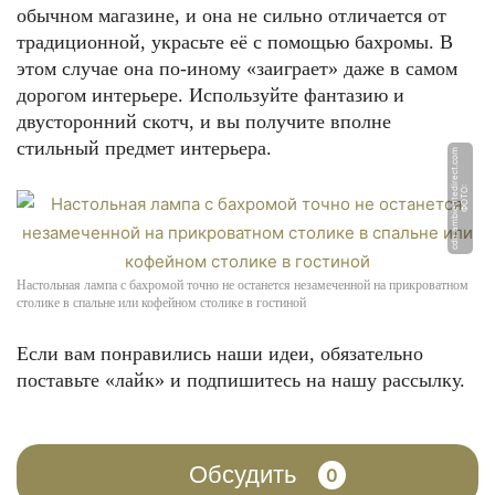
обычном магазине, и она не сильно отличается от
традиционной, украсьте её с помощью бахромы. В
этом случае она по-иному «заиграет» даже в самом
дорогом интерьере. Используйте фантазию и
двусторонний скотч, и вы получите вполне
стильный предмет интерьера.
m
Ф
О
Т
О:
c
d
n.
a
m
bi
e
n
t
e
di
r
e
c
t.
c
o
Настольная лампа с бахромой точно не останется незамеченной на прикроватном
столике в спальне или кофейном столике в гостиной
Если вам понравились наши идеи, обязательно
поставьте «лайк» и подпишитесь на нашу рассылку.
Обсудить
0