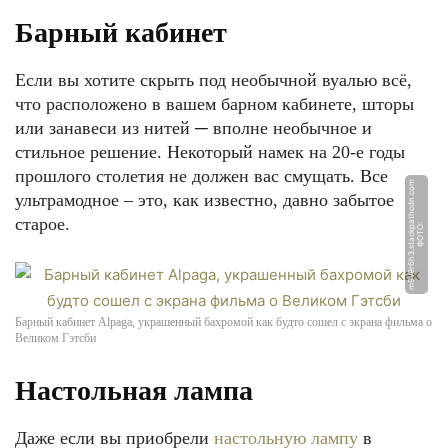
Барный кабинет
Если вы хотите скрыть под необычной вуалью всё,
что расположено в вашем барном кабинете, шторы
или занавеси из нитей ─ вполне необычное и
стильное решение. Некоторый намек на 20-е годы
прошлого столетия не должен вас смущать. Все
m
ультрамодное – это, как известно, давно забытое
старое.
Ф
О
Т
О:
m
9
v
9
r
6
h
3.
s
t
a
c
k
p
a
t
h
c
d
n.
c
o
Барный кабинет Alpaga, украшенный бахромой как будто сошел с экрана фильма о
Великом Гэтсби
Настольная лампа
Даже если вы приобрели
настольную лампу
в