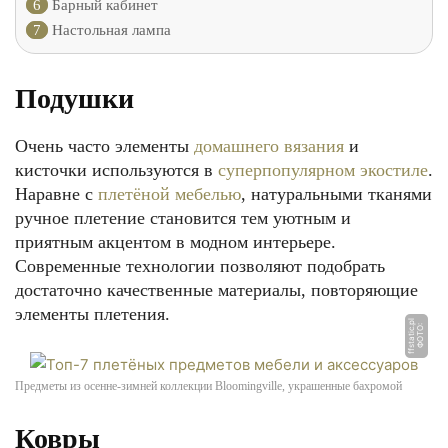
6
Барный кабинет
7
Настольная лампа
Подушки
Очень часто элементы
домашнего вязания
и
кисточки используются в
суперпопулярном экостиле
.
Наравне с
плетёной мебелью
, натуральными тканями
ручное плетение становится тем уютным и
приятным акцентом в модном интерьере.
Современные технологии позволяют подобрать
достаточно качественные материалы, повторяющие
элементы плетения.
pl
Ф
О
Т
О:
f
f
s
t
a
ti
c.
Предметы из осенне-зимней коллекции Bloomingville, украшенные бахромой
Ковры