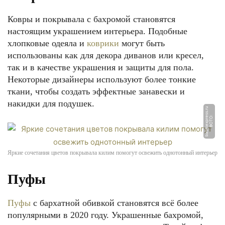
Ковры и покрывала с бахромой становятся
настоящим украшением интерьера. Подобные
хлопковые одеяла и
коврики
могут быть
использованы как для декора диванов или кресел,
так и в качестве украшения и защиты для пола.
Некоторые дизайнеры используют более тонкие
ткани, чтобы создать эффектные занавески и
накидки для подушек.
u
Ф
О
Т
О:
b
a
b
ki
e
x
p
r
e
s
s.
r
Яркие сочетания цветов покрывала килим помогут освежить однотонный интерьер
Пуфы
Пуфы
с бархатной обивкой становятся всё более
популярными в 2020 году. Украшенные бахромой,