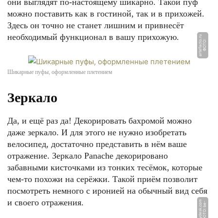
они выглядят по-настоящему шикарно. Такой пуф
можно поставить как в гостиной, так и в прихожей.
Здесь он точно не станет лишним и привнесёт
необходимый функционал в вашу прихожую.
u
Ф
О
Т
О:
a
r
t
e
f
a
c
t
o.
r
Шикарные пуфы, оформленные плетением
Зеркало
Да, и ещё раз да! Декорировать бахромой можно
даже зеркало. И для этого не нужно изобретать
велосипед, достаточно представить в нём ваше
отражение. Зеркало Panache декорировано
забавными кисточками из тонких тесёмок, которые
чем-то похожи на серёжки. Такой приём позволит
посмотреть немного с иронией на обычный вид себя
и своего отражения.
m
Ф
О
Т
О:
b
e
-
m
y
d
e
s
k.
c
o