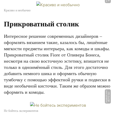
Красиво и необычно
Прикроватный столик
Интересное решение современных дизайнеров –
оформлять вязанием такие, казалось бы, лишённые
мягкости предметы интерьера, как комоды и шкафы.
Прикроватный столик Fiore от Оливера Бонеса,
несмотря на свою восточную эстетику, впишется не
только в одноимённый стиль. Для этого достаточно
добавить немного шика и оформить обычную
тумбочку с помощью эффектной ручки и подвески в
виде необычной кисточки. Таким же образом можно
оформить и комоды.
m
Ф
О
Т
О:
b
e
-
m
y
d
e
s
k.
c
o
Не бойтесь экспериментов