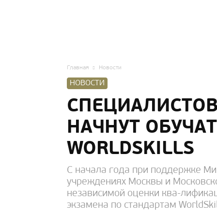
HOMIUS
Главная
Новости
НОВОСТИ
СПЕЦИАЛИСТОВ
НАЧНУТ ОБУЧА
WORLDSKILLS
С начала года при поддержке Ми
учреждениях Москвы и Московско
независимой оценки ква-лифика
экзамена по стандартам WorldSkil