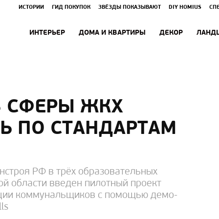
ИСТОРИИ
ГИД ПОКУПОК
ЗВЁЗДЫ ПОКАЗЫВАЮТ
DIY HOMIUS
СП
ИНТЕРЬЕР
ДОМА И КВАРТИРЫ
ДЕКОР
ЛАНД
 СФЕРЫ ЖКХ
ТЬ ПО СТАНДАРТАМ
нстроя РФ в трёх образовательных
й области введен пилотный проект
ции коммунальщиков с помощью демо-
ls