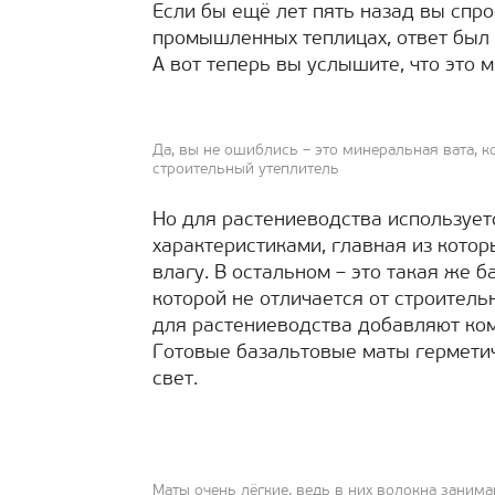
Если бы ещё лет пять назад вы спро
промышленных теплицах, ответ был б
А вот теперь вы услышите, что это 
Да, вы не ошиблись – это минеральная вата, 
строительный утеплитель
Но для растениеводства использует
характеристиками, главная из кото
влагу. В остальном – это такая же 
которой не отличается от строительн
для растениеводства добавляют ком
Готовые базальтовые маты герметич
свет.
Маты очень лёгкие, ведь в них волокна занима