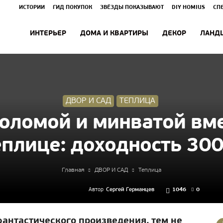
ИСТОРИИ
ГИД ПОКУПОК
ЗВЁЗДЫ ПОКАЗЫВАЮТ
DIY HOMIUS
СП
ИНТЕРЬЕР
ДОМА И КВАРТИРЫ
ДЕКОР
ЛАНД
ДВОР И САД
ТЕПЛИЦА
оломой и минватой вме
еплице: доходность 30
Главная
ДВОР И САД
Теплица
Автор
Сергей Германцев
1046
0
фантастического произведения, тем не