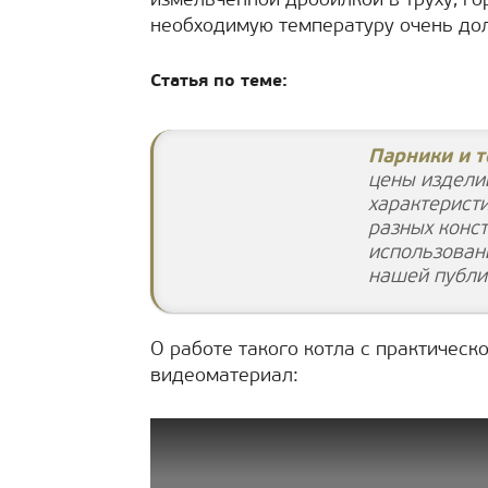
измельчённой дробилкой в труху, г
необходимую температуру очень дол
Статья по теме:
Парники и т
цены издели
характерист
разных конст
использован
нашей публи
О работе такого котла с практическ
видеоматериал: