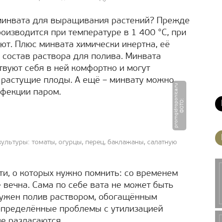
минвата для выращивания растений? Прежде
роизводится при температуре в 1 400 °C, при
ют. Плюс минвата химически инертна, её
 состав раствора для полива. Минвата
ствуют себя в ней комфортно и могут
 растущие плоды. А ещё – минвату можно
u
нфекции паром.
Ф
О
Т
О
:
p
r
o
m
gi
d
r
o
p
o
ni
c
a.
r
льтуры: томаты, огурцы, перец, баклажаны, салатную
ти, о которых нужно помнить: со временем
е вечна. Сама по себе вата не может быть
нужен полив раствором, обогащённым
определённые проблемы с утилизацией
не разлагаются.