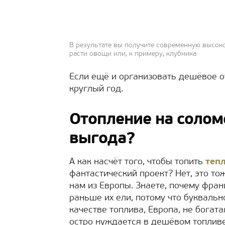
В результате вы получите современную высоко
расти овощи или, к примеру, клубника
Если ещё и организовать дешёвое о
круглый год.
Отопление на солом
выгода?
А как насчёт того, чтобы топить
теп
фантастический проект? Нет, это то
нам из Европы. Знаете, почему фран
раньше их ели, потому что буквально
качестве топлива, Европа, не богат
остро нуждается в дешёвом топливе