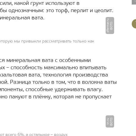
сили, какой грунт используют в
ы однозначным: это торф, перлит и цеолит.
минеральная вата.
u
Ф
О
Т
О
:
d
f
e
r
m
e
r.
r
которую мы привыкли рассматривать только как
ся минеральная вата с особенными
рых – способность максимально впитывать
базальтовая вата, технология производства
ой. Разница только в том, что в волокна ваты
поненты, способные удерживать влагу.
но пакуют в плёнку, которая не пропускает
Ф
О
Т
:
t
n.
r
О
u
ют всего 6%, а остальное – воздух