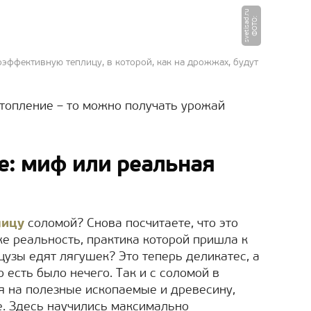
u
Ф
О
Т
О
:
s
v
e
ti
s
a
d.
r
эффективную теплицу, в которой, как на дрожжах, будут
топление – то можно получать урожай
е: миф или реальная
лицу
соломой? Снова посчитаете, что это
же реальность, практика которой пришла к
цузы едят лягушек? Это теперь деликатес, а
 есть было нечего. Так и с соломой в
ая на полезные ископаемые и древесину,
. Здесь научились максимально