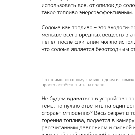
использовать всё, от опилок до сол
такое топливо энергоэффективным.
Солома как топливо – это экологиче
меньше всего вредных веществ в ат
пепел после сжигания можно исполь
что солома является безотходным о
По стоимости солому считают одним из самых 
просто остаётся гнить на полях
Не будем вдаваться в устройство то
тема, но нужно ответить на один во
сгорает мгновенно? Весь секрет в т
горения топлива, подаётся в камеру
рассчитанным давлением и сменой н