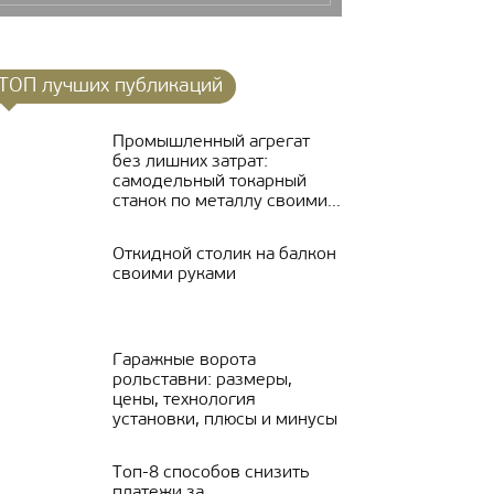
ТОП лучших публикаций
Промышленный агрегат
без лишних затрат:
самодельный токарный
станок по металлу своими...
Откидной столик на балкон
своими руками
Гаражные ворота
рольставни: размеры,
цены, технология
установки, плюсы и минусы
Топ-8 способов снизить
платежи за