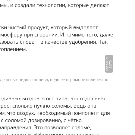
омы, и создали технологии, которые делают
ски чистый продукт, который выделяет
мосферу при сгорании. И помимо того, даже
зовать снова – в качестве удобрения. Так
топлением.
u
Ф
О
Т
О
:
u
ni
d
o
s
ki.
r
дешёвых видов топлива, ведь её огромное количество
пливных котлов этого типа, это отдельная
прос: сколько нужно соломы, ведь она
ом, что воздух, необходимый компонент для
 с соломой дозированно, с чётко
аправления. Это позволяет соломе,