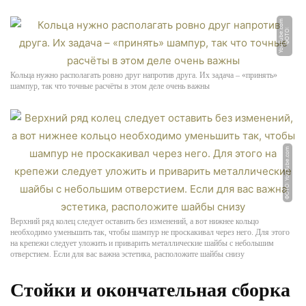
m
Ф
О
Т
О:
Y
o
u
T
u
b
e.
c
o
Кольца нужно располагать ровно друг напротив друга. Их задача – «принять»
шампур, так что точные расчёты в этом деле очень важны
ФОТО: YouTube.com
Верхний ряд колец следует оставить без изменений, а вот нижнее кольцо
необходимо уменьшить так, чтобы шампур не проскакивал через него. Для этого
на крепежи следует уложить и приварить металлические шайбы с небольшим
отверстием. Если для вас важна эстетика, расположите шайбы снизу
Стойки и окончательная сборка