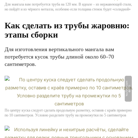
Для мангала вам потребуется труба на 120 мм. В идеале – из нержавеющей стали,
но пойдёт и из чёрного металла, особенно если толщина стенок будет «солидной»
Как сделать из трубы жаровню:
этапы сборки
Для изготовления вертикального мангала вам
потребуется кусок трубы длиной около 60–70
сантиметров.
m
Ф
О
Т
О:
Y
o
u
T
u
b
e.
c
o
По центру куска следует сделать продольную разметку, оставив с краёв примерно
по 10 сантиметров. Условно разделите трубу на промежутки по 5 сантиметров