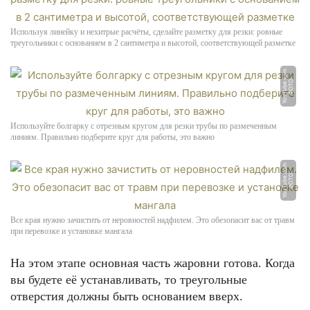
Используя линейку и нехитрые расчёты, сделайте разметку для резки: ровные
треугольники с основанием в 2 сантиметра и высотой, соответствующей разметке
m
Ф
О
Т
О:
Y
o
u
T
u
b
e.
c
o
Используйте болгарку с отрезным кругом для резки трубы по размеченным
линиям. Правильно подберите круг для работы, это важно
m
Ф
О
Т
О:
Y
o
u
T
u
b
e.
c
o
Все края нужно зачистить от неровностей надфилем. Это обезопасит вас от травм
при перевозке и установке мангала
На этом этапе основная часть жаровни готова. Когда
вы будете её устанавливать, то треугольные
отверстия должны быть основанием вверх.