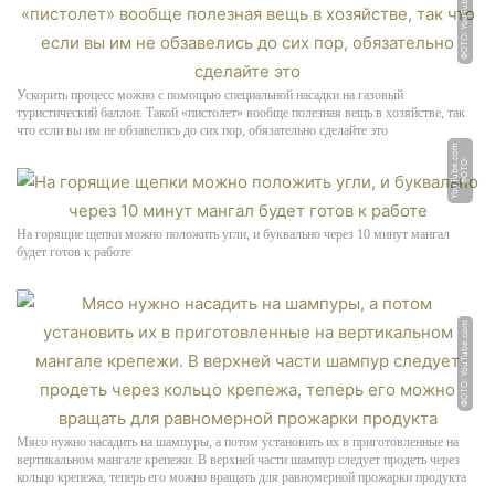
ФОТО: YouTube.com
Ускорить процесс можно с помощью специальной насадки на газовый
туристический баллон. Такой «пистолет» вообще полезная вещь в хозяйстве, так
что если вы им не обзавелись до сих пор, обязательно сделайте это
m
Ф
О
Т
О:
Y
o
u
T
u
b
e.
c
o
На горящие щепки можно положить угли, и буквально через 10 минут мангал
будет готов к работе
ФОТО: YouTube.com
Мясо нужно насадить на шампуры, а потом установить их в приготовленные на
вертикальном мангале крепежи. В верхней части шампур следует продеть через
кольцо крепежа, теперь его можно вращать для равномерной прожарки продукта