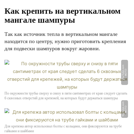
Как крепить на вертикальном
мангале шампуры
Так как источник тепла в вертикальном мангале
находится по центру, нужно приготовить крепления
для подвески шампуров вокруг жаровни.
m
Ф
О
Т
О:
Y
o
u
T
u
b
e.
c
o
По окружности трубы сверху и снизу в пяти сантиметрах от края следует сделать
6 сквозных отверстий для крепежей, на которых будут держаться шампуры
m
Ф
О
Т
О:
Y
o
u
T
u
b
e.
c
o
Для крепежа автор использовал болты с кольцами, они фиксируются на трубе
гайками и шайбами