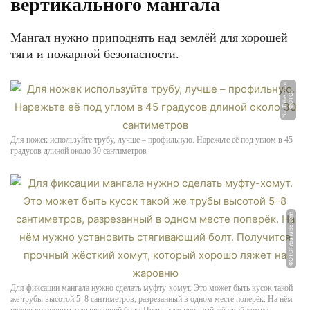
вертикального мангала
Мангал нужно приподнять над землёй для хорошей
тяги и пожарной безопасности.
m
Ф
О
Т
О:
Y
o
u
T
u
b
e.
c
o
Для ножек используйте трубу, лучше – профильную. Нарежьте её под углом в 45
градусов длиной около 30 сантиметров
ФОТО: YouTube.com
Для фиксации мангала нужно сделать муфту-хомут. Это может быть кусок такой
же трубы высотой 5–8 сантиметров, разрезанный в одном месте поперёк. На нём