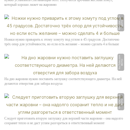
нужно установить стягивающий болт. Получится прочный жёсткий хомут,
который хорошо ляжет на жаровню
m
Ф
О
Т
О:
Y
o
u
T
u
b
e.
c
o
Ножки нужно приварить к этому хомуту под углом в 45 градусов. Достаточно
трёх опор для устойчивости, но если есть желание – можно сделать 4 и больше
m
Ф
О
Т
О:
Y
o
u
T
u
b
e.
c
o
На дно жаровни нужно поставить заглушку соответствующего диаметра. На ней
делаются отверстия для забора воздуха
m
Ф
О
Т
О:
Y
o
u
T
u
b
e.
c
o
Следует приготовить вторую заглушку для верхней части жаровни – она надолго
сохранит тепло и не даст углям разгореться в ответственный момент