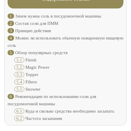
1
Зачем нужна соль в посудомоечной машины
2
Состав соли для ПММ
3
Принцип действия
4
Можно ли использовать обычную поваренную пищевую
соль
5
Обзор популярных средств
5.1
Finish
5.2
Magic Power
5.3
Topper
5.4
Filtero
5.5
Snowter
6
Рекомендации по использованию соли для
посудомоечной машины
6.1
Куда и сколько средства необходимо засыпать
6.2
Частота засыпания