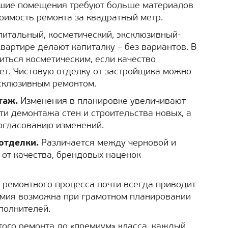
ие помещения требуют больше материалов
тоимость ремонта за квадратный метр.
итальный, косметический, эксклюзивный-
вартире делают капиталку – без вариантов. В
иться косметическим, если качество
ет. Чистовую отделку от застройщика можно
склюзивным ремонтом.
таж.
Изменения в планировке увеличивают
ти демонтажа стен и строительства новых, а
согласованию изменений.
отделки.
Различается между черновой и
 от качества, брендовых наценок
 ремонтного процесса почти всегда приводит
номия возможна при грамотном планировании
полнителей.
того ремонта до «премиум» класса, каждый