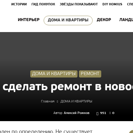
ИСТОРИИ
ГИД ПОКУПОК
ЗВЁЗДЫ ПОКАЗЫВАЮТ
DIY HOMIUS
СП
ИНТЕРЬЕР
ДЕКОР
ЛАНД
ДОМА И КВАРТИРЫ
ДОМА И КВАРТИРЫ
РЕМОНТ
 сделать ремонт в ново
Главная
ДОМА И КВАРТИРЫ
Автор
Алексей Рожков
951
0
кален по определению. Не существует