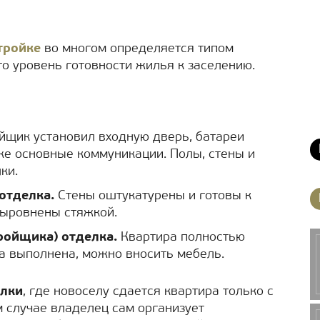
тройке
во многом определяется типом
это уровень готовности жилья к заселению.
йщик установил входную дверь, батареи
кже основные коммуникации. Полы, стены и
ки.
отделка.
Стены оштукатурены и готовы к
выровнены стяжкой.
ройщика) отделка.
Квартира полностью
ка выполнена, можно вносить мебель.
елки
, где новоселу сдается квартира только с
 случае владелец сам организует