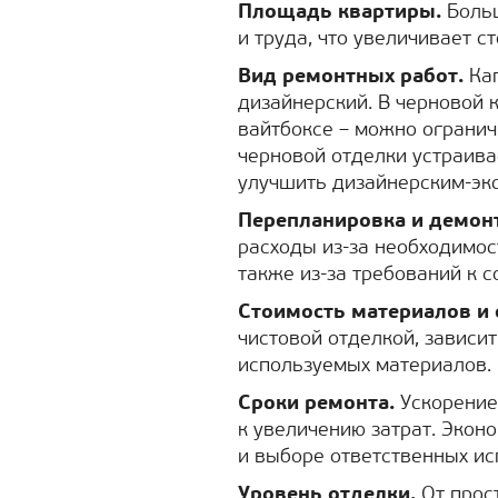
Площадь квартиры.
Больш
и труда, что увеличивает с
Вид ремонтных работ.
Кап
дизайнерский. В черновой к
вайтбоксе – можно огранич
черновой отделки устраива
улучшить дизайнерским-эк
Перепланировка и демон
расходы из-за необходимос
также из-за требований к 
Стоимость материалов и 
чистовой отделкой, зависит
используемых материалов.
Сроки ремонта.
Ускорение
к увеличению затрат. Эко
и выборе ответственных ис
Уровень отделки.
От прос