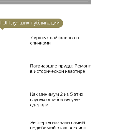
ТОП лучших публикаций
7 крутых лайфхаков со
спичками
Патриаршие пруды: Ремонт
в исторической квартире
Как минимум 2 из 5 этих
глупых ошибок вы уже
сделали...
Эксперты назвали самый
нелюбимый этаж россиян