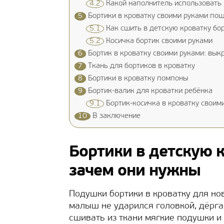
4.2
Какой наполнитель использовать
5
Бортики в кроватку своими руками по
5.1
Как сшить в детскую кроватку бор
5.2
Косичка бортик своими руками
6
Бортик в кроватку своими руками: вык
7
Ткань для бортиков в кроватку
8
Бортики в кроватку помпоны
9
Бортик-валик для кроватки ребёнка
9.1
Бортик-косичка в кроватку своим
10
В заключение
Бортики в детскую 
зачем они нужны
Подушки бортики в кроватку для н
малыш не ударился головкой, дёрга
сшивать из ткани мягкие подушки и