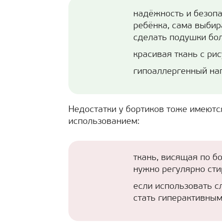
надёжность и безопас
ребёнка, сама выби
сделать подушки бол
красивая ткань с ри
гипоаллергенный на
Недостатки у бортиков тоже имеютс
использованием:
ткань, висящая по б
нужно регулярно сти
если использовать с
стать гиперактивны