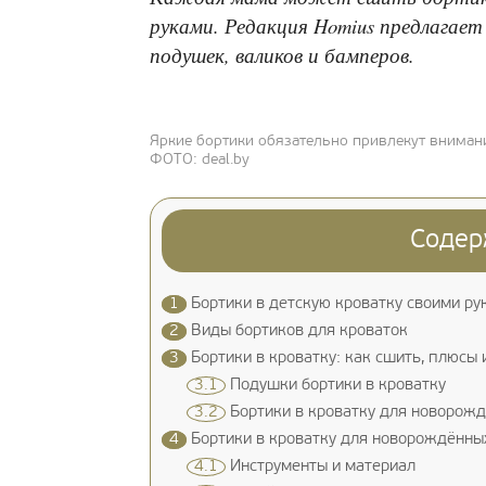
руками. Редакция Homius предлагае
подушек, валиков и бамперов.
Яркие бортики обязательно привлекут внима
ФОТО: deal.by
Содер
1
Бортики в детскую кроватку своими ру
2
Виды бортиков для кроваток
3
Бортики в кроватку: как сшить, плюсы
3.1
Подушки бортики в кроватку
3.2
Бортики в кроватку для новорожд
4
Бортики в кроватку для новорождённы
4.1
Инструменты и материал