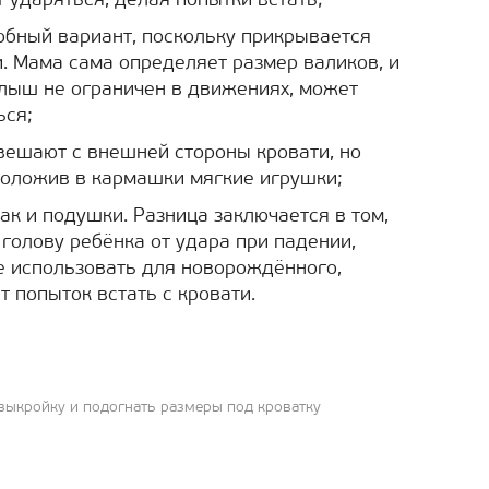
т ударяться, делая попытки встать;
обный вариант, поскольку прикрывается
. Мама сама определяет размер валиков, и
алыш не ограничен в движениях, может
ься;
 вешают с внешней стороны кровати, но
положив в кармашки мягкие игрушки;
 как и подушки. Разница заключается в том,
голову ребёнка от удара при падении,
е использовать для новорождённого,
 попыток встать с кровати.
выкройку и подогнать размеры под кроватку