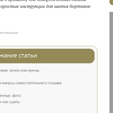
т простые инструкции для шитья бортиков-
ние малыша
жание статьи
ками: зачем они нужны
 и минусы самостоятельного пошива
ённых: фото
х как сшить