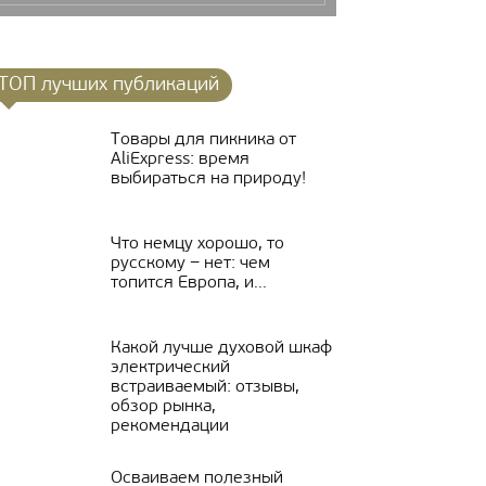
ТОП лучших публикаций
Товары для пикника от
AliExpress: время
выбираться на природу!
Что немцу хорошо, то
русскому − нет: чем
топится Европа, и...
Какой лучше духовой шкаф
электрический
встраиваемый: отзывы,
обзор рынка,
рекомендации
Осваиваем полезный