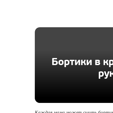
HOMIUS
Бортики в к
ру
Каждая мама может сшить бортики