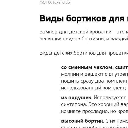
ФОТО: joxin.club
Виды бортиков для 
Бампер для детской кроватки – это
несколько видов бортиков, и кажды
Виды детских бортиков для кроватки
со сменным чехлом, сши
молнии и вешают с внутрен
пошить сразу два комплект
использованный комплект;
из подушек
. Используется
синтепона. Это хороший ва
комнате прохладно, но кро
высокий бортик
. С их по