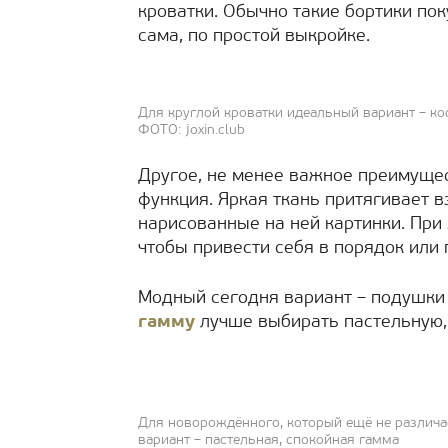
кроватки. Обычно такие бортики по
сама, по простой выкройке.
Для круглой кроватки идеальный вариант – ко
ФОТО: joxin.club
Другое, не менее важное преимуще
функция. Яркая ткань притягивает в
нарисованные на ней картинки. При 
чтобы привести себя в порядок или 
Модный сегодня вариант – подушки
гамму
лучше выбирать пастельную,
Для новорождённого, который ещё не различае
вариант – пастельная, спокойная гамма