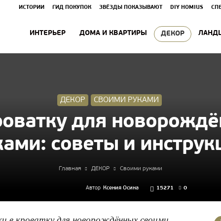
ИСТОРИИ
ГИД ПОКУПОК
ЗВЁЗДЫ ПОКАЗЫВАЮТ
DIY HOMIUS
СП
ИНТЕРЬЕР
ДОМА И КВАРТИРЫ
ЛАНД
ДЕКОР
ДЕКОР
СВОИМИ РУКАМИ
роватку для новорожд
ками: советы и инструк
Главная
ДЕКОР
Своими руками
Автор
Ксения Осина
15271
0
 в кроватку для новорождённых своими