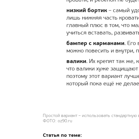
кровати, и ребёнок не буде
низкий бортик
– самый уд
лишь нижняя часть кровати
главный плюс в том, что м
учиться вставать, развиват
бампер с карманами
. Его
можно повесить и внутри, 
валики
. Их крепят так же,
что валики хуже защищают 
поэтому этот вариант лучш
который пока ещё не делает
Простой вариант – использовать стандартную 
ФОТО: oz90.ru
Статья по теме: