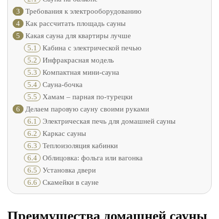
3
Требования к электрооборудованию
4
Как рассчитать площадь сауны
5
Какая сауна для квартиры лучше
5.1
Кабина с электрической печью
5.2
Инфракрасная модель
5.3
Компактная мини-сауна
5.4
Сауна-бочка
5.5
Хамам – парная по-турецки
6
Делаем паровую сауну своими руками
6.1
Электрическая печь для домашней сауны
6.2
Каркас сауны
6.3
Теплоизоляция кабинки
6.4
Облицовка: фольга или вагонка
6.5
Установка двери
6.6
Скамейки в сауне
Преимущества домашней сауны