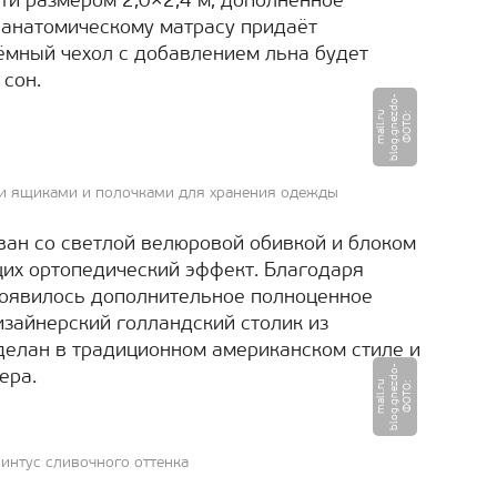
ти размером 2,0×2,4 м, дополненное
анатомическому матрасу придаёт
ёмный чехол с добавлением льна будет
 сон.
-
u
Ф
О
Т
О
:
b
l
o
g.
g
n
e
z
d
o
m
a
l
l.
r
и ящиками и полочками для хранения одежды
иван со светлой велюровой обивкой и блоком
их ортопедический эффект. Благодаря
появилось дополнительное полноценное
изайнерский голландский столик из
сделан в традиционном американском стиле и
-
ера.
u
Ф
О
Т
О
:
b
l
o
g.
g
n
e
z
d
o
m
a
l
l.
r
интус сливочного оттенка