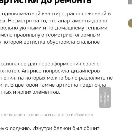
артистки до ремонта
в однокомнатной квартире, расположенной в
ы. Несмотря на то, что апартаменты давно
довольно уютными и по-домашнему тёплыми.
мела правильную геометрию, огромным
 которой артистка обустроила спальное
ссионалов для переоформления своего
х ноток. Актриса попросила дизайнеров
нения, на которых можно было разложить не
иги. В цветовой гамме артистка предпочла
-
тных и ярких элементов.
u
Ф
О
Т
О
:
b
l
o
g.
g
n
e
z
d
o
m
a
l
l.
r
 от которого актриса всегда хотела избавиться
ную лоджию. Изнутри балкон был обшит