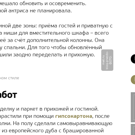
 мешало обновить и осовременить.
ной актриса не планировала.
ной две зоны: приёма гостей и приватную с
а ниши для вместительного шкафа – всего
 её за счёт дополнительной колонны. Она
ку спальни. Для того чтобы обновлённый
-
шили заодно переделать и прихожую.
u
Ф
О
Т
О
:
b
l
o
g.
g
n
e
z
d
o
m
a
l
l.
r
ком стиле
абот
елку и паркет в прихожей и гостиной.
нарастили при помощи
гипсокартона
, после
толки. На полу сделали самовыравнивающую
у
из европейского дуба с брашированной