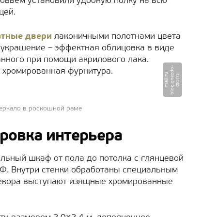
ловьем установили удобную полку на всю
цей.
тные двери
лаконичными полотнами цвета
х украшение – эффектная облицовка в виде
анного при помощи акрилового лака.
-
 хромированная фурнитура.
u
Ф
О
Т
О
:
b
l
o
g.
g
n
e
z
d
o
m
a
l
l.
r
еркало в роскошной раме
ровка интерьера
ельный шкаф от пола до потолка с глянцевой
ДФ. Внутри стенки обработаны специальным
 декора выступают изящные хромированные