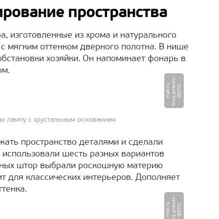
рование пространства
а, изготовленные из хрома и натурального
 с мягким оттенком дверного полотна. В нише
обстановки хозяйки. Он напоминает фонарь в
ом.
-
u
Ф
О
Т
О
:
b
l
o
g.
g
n
e
z
d
o
m
a
l
l.
r
ую лампу с хрустальным основанием
жать пространство деталями и сделали
й использовали шесть разных вариантов
нных штор выбрали роскошную материю
ит для классических интерьеров. Дополняет
тенка.
-
u
Ф
О
Т
О
:
b
l
o
g.
g
n
e
z
d
o
m
a
l
l.
r