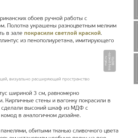
риканских обоев ручной работы с
ом. Полотна украшены разноцветным мелким
ть в зале
покрасили светлой краской
.
линтус из пенополиуретана, имитирующего
-
u
Ф
О
Т
О
:
b
l
o
g.
g
n
e
z
d
o
m
a
l
l.
r
цей, визуально расширяющей пространство
тус шириной 3 см, равномерно
. Кирпичные стены и вагонку покрасили в
х сделали высокий шкаф из МДФ с
комод в аналогичном дизайне.
панелями, обитыми тканью сливочного цвета