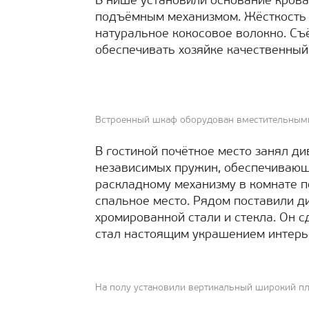
В нише установили основание крова
подъёмным механизмом. Жёсткость 
натуральное кокосовое волокно. Съ
обеспечивать хозяйке качественный
Встроенный шкаф оборудован вместительным
В гостиной почётное место занял д
независимых пружин, обеспечивающ
раскладному механизму в комнате 
спальное место. Рядом поставили д
хромированной стали и стекла. Он 
стал настоящим украшением интерь
На полу установили вертикальный широкий пл