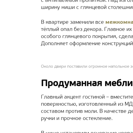
с антипылевой пропиткой. Над изго
ширину ниши с глянцевой столешни
В квартире заменили все
межкомна
тёплый опал без декора. Главное и
особого глянцевого покрытия, сдел
Дополняет оформление конструкций
Около двери поставили огромное напольное з
Продуманная мебли
Главный акцент гостиной – вместит
поверхностью, изготовленный из М
составом против моли. В качестве
ручки и прочное остекление.