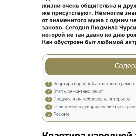
жизни очень общительна и друже
же присутствуют. Немногие знаю
от знаменитого мужа с одним ч
заново. Сегодня Людмила Чурсин
которой не так давно ко дню р
Как обустроен быт любимой акт
Содер
1
Квартира народной артистки до ремон
2
Этапы ремонтных работ
3
Продуманная меблировка интерьера
4
Освещение и декорирование простран
5
Резюме