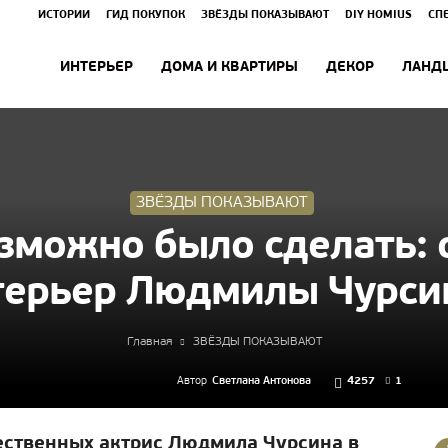
ИСТОРИИ
ГИД ПОКУПОК
ЗВЁЗДЫ ПОКАЗЫВАЮТ
DIY HOMIUS
СП
ИНТЕРЬЕР
ДОМА И КВАРТИРЫ
ДЕКОР
ЛАНД
ЗВЁЗДЫ ПОКАЗЫВАЮТ
озможно было сделать:
терьер Людмилы Чурси
Главная
ЗВЁЗДЫ ПОКАЗЫВАЮТ
Автор
Светлана Антонова
4257
1
ественных актрис Людмила Чурсина в