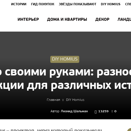
ИСТОРИИ
ГИД ПОКУПОК
ЗВЁЗДЫ ПОКАЗЫВАЮТ
DIY HOMIUS
СП
ИНТЕРЬЕР
ДОМА И КВАРТИРЫ
ДЕКОР
ЛАНД
DIY HOMIUS
 своими руками: разн
кции для различных ис
Главная
DIY Homius
Автор
Леонид Шальман
13259
0
ие – проектор, через который показывали