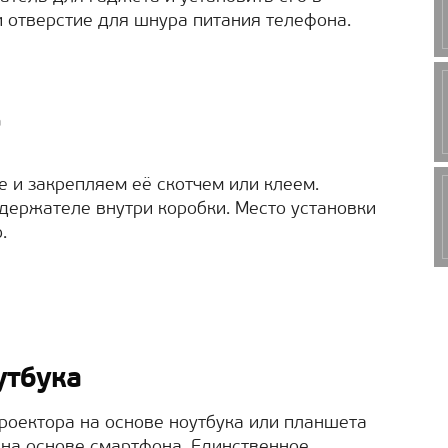
и отверстие для шнура питания телефона.
а
е и закрепляем её скотчем или клеем.
держателе внутри коробки. Место установки
.
утбука
роектора на основе ноутбука или планшета
и на основе смартфона. Единственное