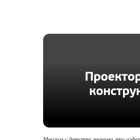
HOMIUS
Проектор
констру
Многим с детства знакомо это издел