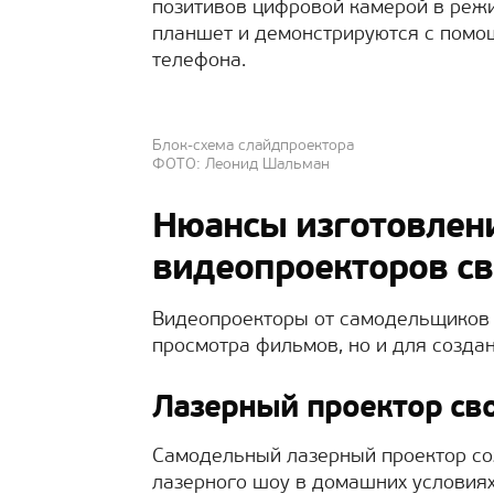
позитивов цифровой камерой в реж
планшет и демонстрируются с помо
телефона.
Блок-схема слайдпроектора
ФОТО: Леонид Шальман
Нюансы изготовлен
видеопроекторов с
Видеопроекторы от самодельщиков 
просмотра фильмов, но и для созда
Лазерный проектор св
Самодельный лазерный проектор со
лазерного шоу в домашних условия