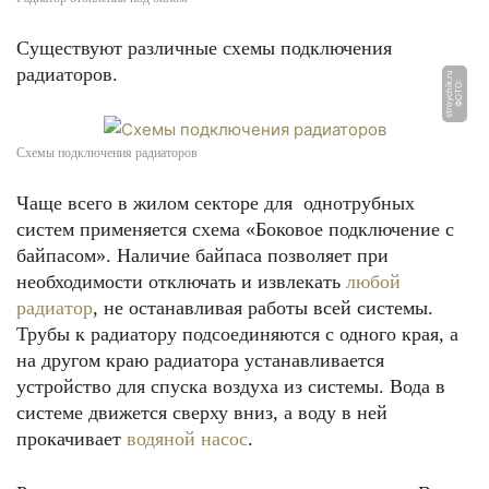
Существуют различные схемы подключения
радиаторов.
u
Ф
О
Т
О:
s
t
r
o
y
c
hi
k.
r
Схемы подключения радиаторов
Чаще всего в жилом секторе для однотрубных
систем применяется схема «Боковое подключение с
байпасом». Наличие байпаса позволяет при
необходимости отключать и извлекать
любой
радиатор
, не останавливая работы всей системы.
Трубы к радиатору подсоединяются с одного края, а
на другом краю радиатора устанавливается
устройство для спуска воздуха из системы. Вода в
системе движется сверху вниз, а воду в ней
прокачивает
водяной насос
.