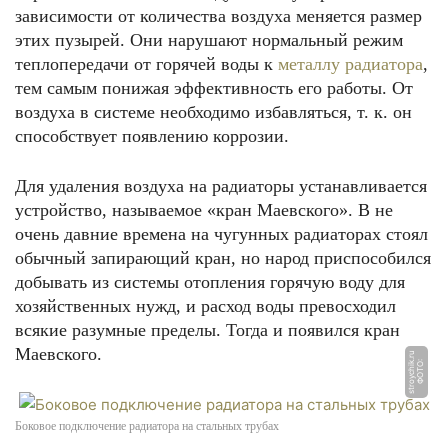
зависимости от количества воздуха меняется размер
этих пузырей. Они нарушают нормальный режим
теплопередачи от горячей воды к
металлу радиатора
,
тем самым понижая эффективность его работы. От
воздуха в системе необходимо избавляться, т. к. он
способствует появлению коррозии.
Для удаления воздуха на радиаторы устанавливается
устройство, называемое «кран Маевского». В не
очень давние времена на чугунных радиаторах стоял
обычный запирающий кран, но народ приспособился
добывать из системы отопления горячую воду для
хозяйственных нужд, и расход воды превосходил
всякие разумные пределы. Тогда и появился кран
Маевского.
u
Ф
О
Т
О:
s
t
r
o
y
c
hi
k.
r
Боковое подключение радиатора на стальных трубах