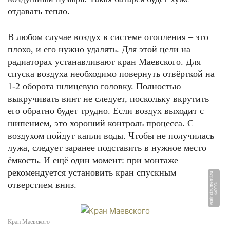
отдавать тепло.
В любом случае воздух в системе отопления – это
плохо, и его нужно удалять. Для этой цели на
радиаторах устанавливают кран Маевского. Для
спуска воздуха необходимо повернуть отвёрткой на
1-2 оборота шлицевую головку. Полностью
выкручивать винт не следует, поскольку вкрутить
его обратно будет трудно. Если воздух выходит с
шипением, это хороший контроль процесса. С
воздухом пойдут капли воды. Чтобы не получилась
лужа, следует заранее подставить в нужное место
ёмкость. И ещё один момент: при монтаже
рекомендуется установить кран спускным
u
отверстием вниз.
Ф
О
Т
О:
v
s
ei
n
s
t
r
u
m
e
n
ti.
r
Кран Маевского