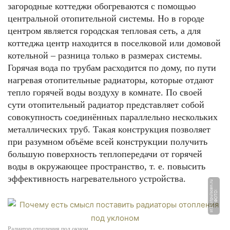
загородные коттеджи обогреваются с помощью
центральной отопительной системы. Но в городе
центром является городская тепловая сеть, а для
коттеджа центр находится в поселковой или домовой
котельной – разница только в размерах системы.
Горячая вода по трубам расходится по дому, по пути
нагревая отопительные радиаторы, которые отдают
тепло горячей воды воздуху в комнате. По своей
сути отопительный радиатор представляет собой
совокупность соединённых параллельно нескольких
металлических труб. Такая конструкция позволяет
при разумном объёме всей конструкции получить
большую поверхность теплопередачи от горячей
воды в окружающее пространство, т. е. повысить
эффективность нагревательного устройства.
u
Ф
О
Т
О:
s
t
3
1.
s
t
p
ul
s
c
e
n.
r
Радиатор отопления под окном