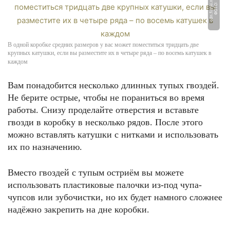
t
Ф
О
Т
О:
c
d
n.
fi
s
h
ki.
n
e
В одной коробке средних размеров у вас может поместиться тридцать две
крупных катушки, если вы разместите их в четыре ряда – по восемь катушек в
каждом
Вам понадобится несколько длинных тупых гвоздей.
Не берите острые, чтобы не пораниться во время
работы. Снизу проделайте отверстия и вставьте
гвозди в коробку в несколько рядов. После этого
можно вставлять катушки с нитками и использовать
их по назначению.
Вместо гвоздей с тупым остриём вы можете
использовать пластиковые палочки из-под чупа-
чупсов или зубочистки, но их будет намного сложнее
надёжно закрепить на дне коробки.