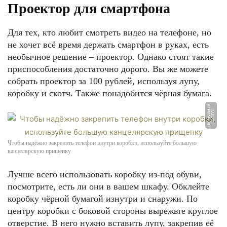
Проектор для смартфона
Для тех, кто любит смотреть видео на телефоне, но
не хочет всё время держать смартфон в руках, есть
необычное решение – проектор. Однако стоят такие
приспособления достаточно дорого. Вы же можете
собрать проектор за 100 рублей, используя лупу,
коробку и скотч. Также понадобится чёрная бумага.
nl
Ф
О
Т
О:
r
tl
ni
e
u
w
s.
Чтобы надёжно закрепить телефон внутри коробки, используйте большую
канцелярскую прищепку
Лучше всего использовать коробку из-под обуви,
посмотрите, есть ли они в вашем шкафу. Обклейте
коробку чёрной бумагой изнутри и снаружи. По
центру коробки с боковой стороны вырежьте круглое
отверстие. В него нужно вставить лупу, закрепив её