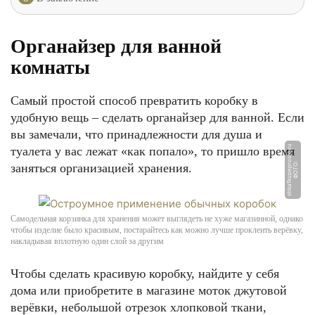
Органайзер для ванной
комнаты
Самый простой способ превратить коробку в
удобную вещь – сделать органайзер для ванной. Если
вы замечали, что принадлежности для душа и
u
туалета у вас лежат «как попало», то пришло время
заняться организацией хранения.
Ф
О
Т
О:
s
h
k
a
f
k
u
p
e
p
r
o
s
t
o.
r
Самодельная корзинка для хранения может выглядеть не хуже магазинной, однако
чтобы изделие было красивым, постарайтесь как можно лучше проклеить верёвку,
накладывая вплотную один слой за другим
Чтобы сделать красивую коробку, найдите у себя
дома или приобретите в магазине моток джутовой
верёвки, небольшой отрезок хлопковой ткани,