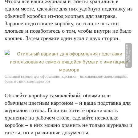
Чтобы все ваши журналы и газеты хранились в
одном месте, сделайте для них удобную подставку из
обычной коробки из-под хлопьев для завтрака.
Заранее подготовьте коробку, высыпьте остатки
хлопьев и позаботьтесь о том, чтобы внутри не было
крошек. Затем срежьте один угол с двух сторон.
m
Ф
О
Т
О: i
m
g
-
a
w
s.
e
h
o
w
c
d
n.
c
o
Стильный вариант для оформления подставки – использование самоклеящейся
бумаги с имитацией мрамора
Обклейте коробку самоклейкой, обоями или
обычным цветным картоном – и ваша подставка для
журналов готова. Если вы хотите организовать
хранение на рабочем столе, сделайте несколько
коробок – в них можно хранить не только журналы и
газеты, но и различные документы.