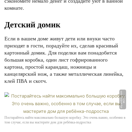
сэкономите немало денег и создадите уют в ванной
комнате.
Детский домик
Если в вашем доме живут дети или внуки часто
приходят в гости, порадуйте их, сделав красивый
картонный домик. Для поделки вам понадобится
большая коробка, один лист гофрированного
картона, простой карандаш, ножницы и
канцелярский нож, а также металлическая линейка,
клей ПВА и скотч.
m
Ф
О
Т
О:
di
y.
s
n
di
m
g.
c
o
Постарайтесь найти максимально большую коробку. Это очень важно, особенно в
том случае, если вы мастерите дом для ребёнка-подростка