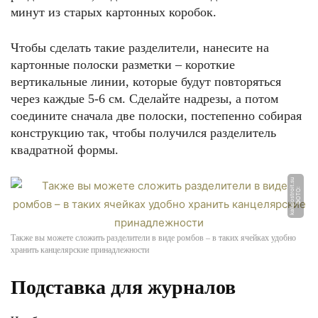
минут из старых картонных коробок.
Чтобы сделать такие разделители, нанесите на
картонные полоски разметки – короткие
вертикальные линии, которые будут повторяться
через каждые 5-6 см. Сделайте надрезы, а потом
соедините сначала две полоски, постепенно собирая
конструкцию так, чтобы получился разделитель
квадратной формы.
u
Ф
О
Т
О:
k
a
k
p
o
s
t
r
oi
t.
s
Также вы можете сложить разделители в виде ромбов – в таких ячейках удобно
хранить канцелярские принадлежности
Подставка для журналов