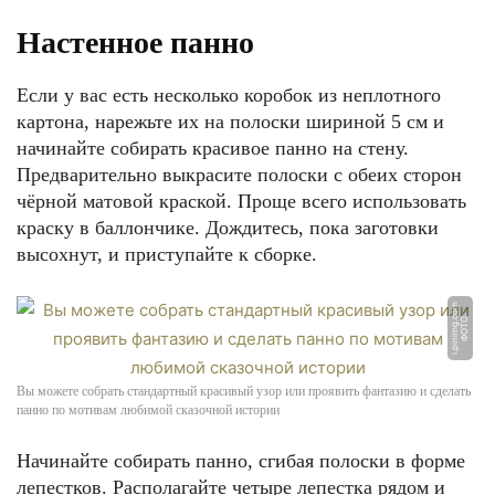
Настенное панно
Если у вас есть несколько коробок из неплотного
картона, нарежьте их на полоски шириной 5 см и
начинайте собирать красивое панно на стену.
Предварительно выкрасите полоски с обеих сторон
чёрной матовой краской. Проще всего использовать
краску в баллончике. Дождитесь, пока заготовки
высохнут, и приступайте к сборке.
m
Ф
О
Т
О:
i.
pi
ni
m
g.
c
o
Вы можете собрать стандартный красивый узор или проявить фантазию и сделать
панно по мотивам любимой сказочной истории
Начинайте собирать панно, сгибая полоски в форме
лепестков. Располагайте четыре лепестка рядом и