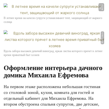
Ф
О
Т
О:
b
b.l
v
В летнее время на качели супруги устанавливают тент, защищающий от жаркого
солнца
ФОТО: bb.lv
Вдоль забора высажен девичий виноград, яркая листва которого прячет в летнее
время приватный быт хозяев
Оформление интерьера дачного
домика Михаила Ефремова
На первом этаже расположена небольшая гостиная
со столовой зоной, кухня, комната для гостей и
отдельный кабинет для Михаила Ефремова. На
втором обустроена спальня супругов, две детские,