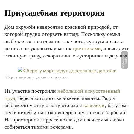
Приусадебная территория
Дом окружён невероятно красивой природой, от
которой трудно оторвать взгляд. Поскольку семья
выбирается на отдых не так часто, супруга артиста
решила не украшать участок
цветниками
, а высадить
газонную траву, декоративные кустарники и деревья.
u
Ф
О
Т
О:
n
e
d
vij
d
o
m.
r
К берегу моря ведут деревянные дорожки
На участке построили
небольшой искусственный
пруд
, берега которого выложены камнем. Рядом
оформили уютную зону отдыха с
качелями
, батутом,
песочницей и настоящую дровяную печь с барбекю.
На просторной террасе возле дома вся семья любит
собираться тихими вечерами.