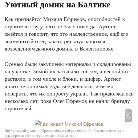
Уютный домик на Балтике
Как признаётся Михаил Ефремов, способностей к
строительству у него не было никогда. Артист
смеётся и говорит, что это наследственное, ещё его
знаменитый отец как-то рискнул заняться
возведением дачного домика в Валентиновке.
Осенью были закуплены материалы и складированы
на участке. Зимой их засыпало снегом, а весной всё
растаяло, в том числе и блоки, и шифер. Артист
долго не понимал, куда всё девалось, и не мог
поверить, что их попросту украли. Так продолжалось
несколько лет, пока Олег Ефремов не нанял бригаду
строителей.
u
Ф
О
Т
О:
7
d
a
y
s.
r
Двухэтажный домик в Юрмале обшит сайдингом светло-бежевого оттенка и
декорирован тёмно-коричневыми элементами