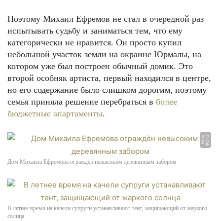
Поэтому Михаил Ефремов не стал в очередной раз
испытывать судьбу и заниматься тем, что ему
категорически не нравится. Он просто купил
небольшой участок земли на окраине Юрмалы, на
котором уже был построен обычный домик. Это
второй особняк артиста, первый находился в центре,
но его содержание было слишком дорогим, поэтому
семья приняла решение перебраться в
более
бюджетные апартаменты
.
Ф
О
Т
О:
b
b.l
v
Дом Михаила Ефремова ограждён невысоким деревянным забором
В летнее время на качели супруги устанавливают тент, защищающий от жаркого
солнца