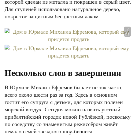
которой сделан из металла и покрашен в серый цвет.
Для ступеней использовано натуральное дерево,
покрытое защитным бесцветным лаком.
Ф
О
О:
b
b.l
Т
v
Несколько слов в завершении
В Юрмале Михаил Ефремов бывает не так часто,
всего около шести раз за год. Здесь в основном
гостит его супруга с детьми, для которых полезен
морской воздух. Сегодня можно назвать уютный
прибалтийский городок новой Рублёвкой, поскольку
по соседству со знаменитым режиссёром живёт
немало семей звёздного шоу-бизнеса.