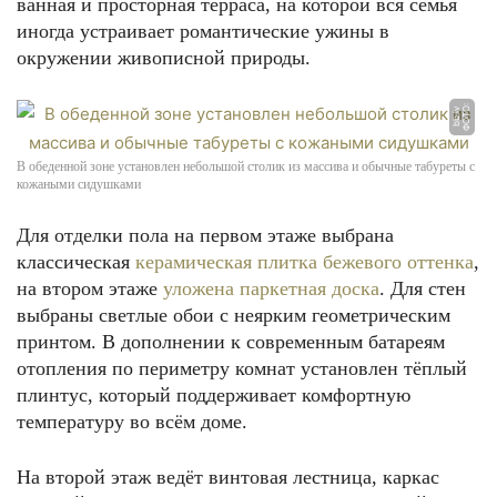
ванная и просторная терраса, на которой вся семья
иногда устраивает романтические ужины в
окружении живописной природы.
Ф
О
Т
О:
b
b.l
v
В обеденной зоне установлен небольшой столик из массива и обычные табуреты с
кожаными сидушками
Для отделки пола на первом этаже выбрана
классическая
керамическая плитка бежевого оттенка
,
на втором этаже
уложена паркетная доска
. Для стен
выбраны светлые обои с неярким геометрическим
принтом. В дополнении к современным батареям
отопления по периметру комнат установлен тёплый
плинтус, который поддерживает комфортную
температуру во всём доме.
На второй этаж ведёт винтовая лестница, каркас