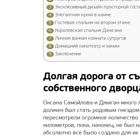
3
Эксклюзивный дизайн просторной гости
4
Элегантная кухня в камне
5
Гостевая спальня на втором этаже
6
Королевская спальня Джигана
7
Личная ванная комната супругов
8
Домашний кинотеатр и хамам
9
Заключение
Долгая дорога от с
собственного дворц
Оксана Самойлова и Джиган много л
должен был стать родовым гнездом 
пересмотрели огромное количество 
километров, пока, наконец, не был 
абсолютно всё было создано для их 