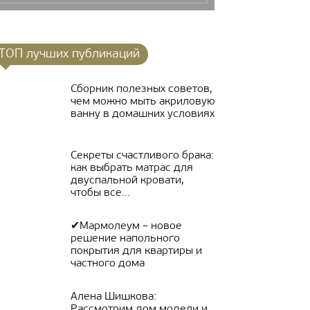
ТОП лучших публикаций
Сборник полезных советов,
чем можно мыть акриловую
ванну в домашних условиях
Секреты счастливого брака:
как выбрать матрас для
двуспальной кровати,
чтобы все...
✔Мармолеум – новое
решение напольного
покрытия для квартиры и
частного дома
Алена Шишкова:
Рассмотрим дом модели и