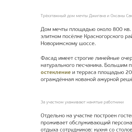
Трёхэтажный дом мечты Джигана и Оксаны С
Дом мечты площадью около 800 кв. 
элитном посёлке Красногорского ра
Новорижскому шоссе.
Фасад имеет строгие линейные очер
натурального песчаника. Большим 
остекление
и терраса площадью 200
ограждённая кованой ажурной решё
За участком ухаживают нанятые работники
Отдельно на участке построен госте
проживает обслуживающий персонал
отдыха сотрудников: кухня со столо