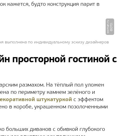
ок кажется, будто конструкция парит в
u
Ф
О
Т
О
:
w
o
m
a
n.
r
мня выполнена по индивидуальному эскизу дизайнеров
н просторной гостиной с
арским размахом. На тёплый пол уложен
ена по периметру камнем зелёного и
екоративной штукатуркой
с эффектом
ено в коробе, украшенном позолоченными
ко больших диванов с обивкой глубокого