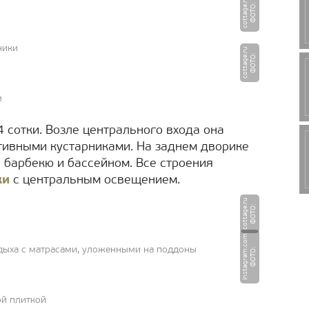
u
Ф
О
Т
О
:
c
o
t
t
a
g
e.
r
ники
u
Ф
О
Т
О
:
c
o
t
t
a
g
e.
r
м
 сотки. Возле центрального входа она
тивными кустарниками. На заднем дворике
, барбекю и бассейном. Все строения
ки
с центральным освещением.
u
Ф
О
Т
О
:
c
o
t
t
a
g
e.
r
m
тдыха с матрасами, уложенными на поддоны
Ф
О
Т
О
:
i
n
s
t
a
g
r
a
m.
c
o
ой плиткой