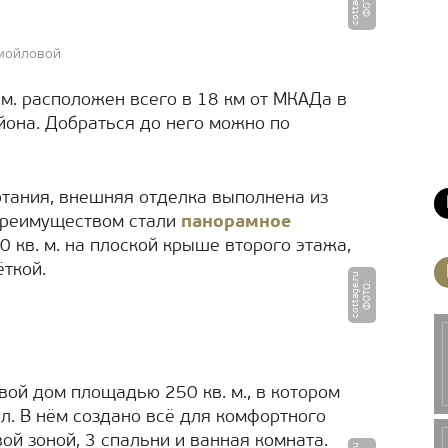
u
Ф
О
Т
О
:
c
o
t
t
a
g
e.
r
амойловой
м. расположен всего в 18 км от МКАДа в
йона. Добраться до него можно по
тания, внешняя отделка выполнена из
преимуществом стали
панорамное
 кв. м. на плоской крыше второго этажа,
ткой.
u
Ф
О
Т
О
:
c
o
t
t
a
g
e.
r
вой дом площадью 250 кв. м., в котором
. В нём создано всё для комфортного
вой зоной, 3 спальни и ванная комната.