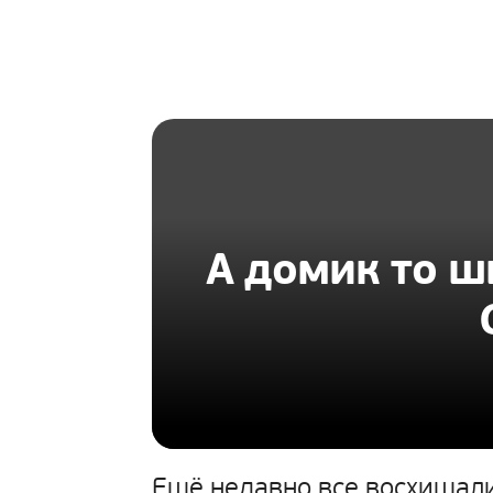
HOMIUS
А домик то ш
Ещё недавно все восхищали