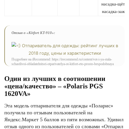
насадка-щётка
насадка-зажи
Отзыв о «Kitfort KT-910»:
Подробнее на iRecommend: https://irecommend.ru/content/vot-i-ya-stala-
schastlivoi-obladatelnitsei-otparivatelya-ot-kitfort-eto-prosto-bespodobnaya
Один из лучших в соотношении
«цена/качество» – «Polaris PGS
1620VA»
Эта модель отпаривателя для одежды «Поларис»
получила по отзывам пользователей на
Яндекс.Маркет 5 баллов из пяти возможных. Удивил
отзыв одного из пользователей со словами «Отпарил