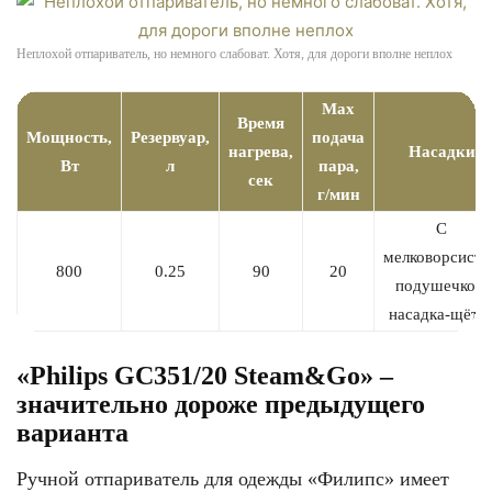
Неплохой отпариватель, но немного слабоват. Хотя, для дороги вполне неплох
Max
Время
Мощность,
Резервуар,
подача
нагрева,
Насадки
Вт
л
пара,
сек
г/мин
C
мелковорсисто
800
0.25
90
20
подушечкой,
насадка-щётк
«Philips GC351/20 Steam&Go» –
значительно дороже предыдущего
варианта
Ручной отпариватель для одежды «Филипс» имеет