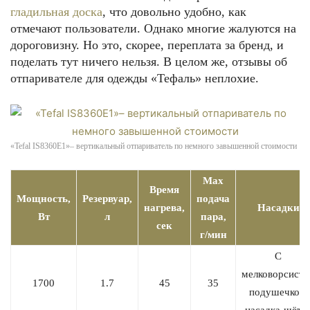
гладильная доска
, что довольно удобно, как
отмечают пользователи. Однако многие жалуются на
дороговизну. Но это, скорее, переплата за бренд, и
поделать тут ничего нельзя. В целом же, отзывы об
отпаривателе для одежды «Тефаль» неплохие.
«Tefal IS8360E1»– вертикальный отпариватель по немного завышенной стоимости
Max
Время
Мощность,
Резервуар,
подача
нагрева,
Насадки
Вт
л
пара,
сек
г/мин
С
мелковорсисто
1700
1.7
45
35
подушечкой,