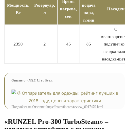
Время
Мощность,
Резервуар,
подача
нагрева,
Насадки
Вт
л
пара,
сек
г/мин
С
мелковорсисто
2350
2
45
85
подушечкой,
насадка-зажим
насадка-щётк
Отзыв о «MIE Creative»:
Подробнее на Отзовик: https://otzovik.com/review_6017479.html
«RUNZEL Pro-300 TurboSteam» –