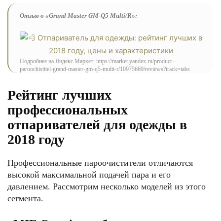
Отзыв о «Grand Master GM-Q5 Multi/R»:
Подробнее на Яндекс.Маркет: https://market.yandex.ru/product--
paroochistitel-grand-master-gm-q5-multi-r/10975669/reviews?track=tabs
Рейтинг лучших
профессиональных
отпаривателей для одежды в
2018 году
Профессиональные пароочистители отличаются
высокой максимальной подачей пара и его
давлением. Рассмотрим несколько моделей из этого
сегмента.