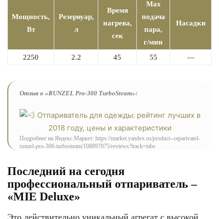
Max
Время
Мощность,
Резервуар,
подача
нагрева,
Насадки
Вт
л
пара,
сек
г/мин
2250
2.2
45
55
—
Отзыв о «RUNZEL Pro-300 TurboSteam»:
Подробнее на Яндекс.Маркет: https://market.yandex.ru/product--otparivatel-
runzel-pro-300-turbosteam/108897075/reviews?track=tabs
Последний на сегодня
профессиональный отпариватель –
«MIE Deluxe»
Это действительно уникальный агрегат с высокой