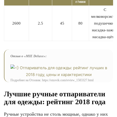
г/мин
С
мелковорсисто
2600
2.5
45
80
подушечкой,
насадка-зажим
насадка-щётк
Отзыв о «MIE Deluxe»:
Подробнее на Отзовик: https://otzovik.com/review_1583327.html
Лучшие ручные отпариватели
для одежды: рейтинг 2018 года
Ручные устройства не столь мощные, однако у них