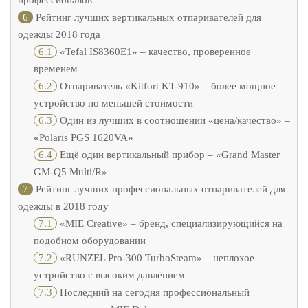
профессионалов
6
Рейтинг лучших вертикальных отпаривателей для
одежды 2018 года
6.1
«Tefal IS8360E1» – качество, проверенное
временем
6.2
Отпариватель «Kitfort KT-910» – более мощное
устройство по меньшей стоимости
6.3
Один из лучших в соотношении «цена/качество» –
«Polaris PGS 1620VA»
6.4
Ещё один вертикальный прибор – «Grand Master
GM-Q5 Multi/R»
7
Рейтинг лучших профессиональных отпаривателей для
одежды в 2018 году
7.1
«MIE Creative» – бренд, специализирующийся на
подобном оборудовании
7.2
«RUNZEL Pro-300 TurboSteam» – неплохое
устройство с высоким давлением
7.3
Последний на сегодня профессиональный