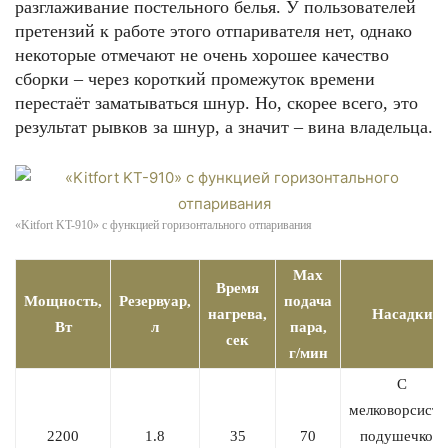
разглаживание постельного белья. У пользователей
претензий к работе этого отпаривателя нет, однако
некоторые отмечают не очень хорошее качество
сборки – через короткий промежуток времени
перестаёт заматываться шнур. Но, скорее всего, это
результат рывков за шнур, а значит – вина владельца.
«Kitfort KT-910» с функцией горизонтального отпаривания
Max
Время
Мощность,
Резервуар,
подача
нагрева,
Насадки
Вт
л
пара,
сек
г/мин
С
мелковорсисто
2200
1.8
35
70
подушечкой,