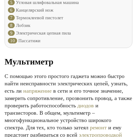
5
Угловая шлифовальная машина
6
Канцелярский нож
7
Термоклеевой пистолет
8
Лобзик
9
Электрическая цепная пила
10
Пассатижи
Мультиметр
С помощью этого простого гаджета можно быстро
найти неисправности электрических цепей, узнать,
есть ли
напряжение
в сети и его точное значение,
замерить сопротивление, прозвонить провод, а также
проверить работоспособность
диодов
и
транзисторов. В общем, мультиметр –
многофункциональное устройство широкого
спектра. Для тех, кто только затеял
ремонт
и ему
предстоит разбираться со всей
электропроводкой