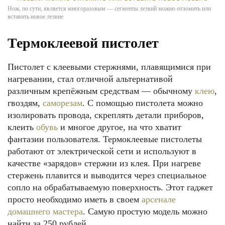
Нож, по сути, является многоразовым — сегменты лезвий можно отломить или
вставить новое лезвие
Термоклеевой пистолет
Пистолет с клеевыми стержнями, плавящимися при
нагревании, стал отличной альтернативой
различным крепёжным средствам — обычному
клею
,
гвоздям,
саморезам
. С помощью пистолета можно
изолировать провода, скреплять детали приборов,
клеить
обувь
и многое другое, на что хватит
фантазии пользователя. Термоклеевые пистолеты
работают от электрической сети и используют в
качестве «зарядов» стержни из клея. При нагреве
стержень плавится и выводится через специальное
сопло на обрабатываемую поверхность. Этот гаджет
просто необходимо иметь в своем
арсенале
домашнего мастера
. Самую простую модель можно
найти за 250 рублей.