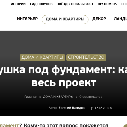
ИСТОРИИ
ГИД ПОКУПОК
ЗВЁЗДЫ ПОКАЗЫВАЮТ
DIY HOMIUS
СП
ИНТЕРЬЕР
ДЕКОР
ЛАНД
ДОМА И КВАРТИРЫ
ДОМА И КВАРТИРЫ
СТРОИТЕЛЬСТВО
ушка под фундамент: ка
весь проект
Главная
ДОМА И КВАРТИРЫ
Строительство
Автор
Евгений Вахидов
14842
0
дамент
? Кому-то этот вопрос покажется