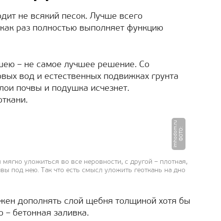
дит не всякий песок. Лучше всего
 как раз полностью выполняет функцию
ншею – не самое лучшее решение. Со
вых вод и естественных подвижках грунта
лои почвы и подушка исчезнет.
откани.
u
Ф
О
Т
О
:
i
m
h
o
d
o
m.
r
ы мягко уложиться во все неровности, с другой – плотная,
чвы под нею. Так что есть смысл уложить геоткань на дно
жен дополнять слой щебня толщиной хотя бы
о – бетонная заливка.