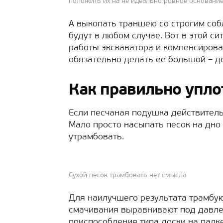
положить их на не идеально ровное основание
А выкопать траншею со строгим соб
будут в любом случае. Вот в этой с
работы экскаватора и компенсирова
обязательно делать её большой – д
Как правильно упло
Если песчаная подушка действитель
Мало просто насыпать песок на дно
утрамбовать.
Сухой песок трамбовать нет смысла
Для наилучшего результата трамбую
смачивания выравнивают под давле
приспособления типа доски на палке