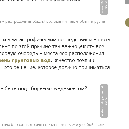
u
Ф
О
Т
О
:
k
r
a
k
e
n
3
6
0.
r
 – распределить общий вес здания так, чтобы нагрузка
ти к катастрофическим последствиям вплоть
нно по этой причине так важно учесть все
первую очередь – места его расположения.
вень грунтовых вод
, качество почвы и
 – это решение, которое должно приниматься
t
на быть под сборным фундаментом?
Ф
О
Т
О
:
a
v
a
t
a
r
s.
m
d
s.
y
a
n
d
e
x.
n
e
онных блоков, которые соединяются между собой. Если