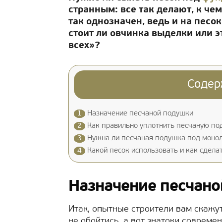
странным: все так делают, к че
так однозначен, ведь и на песо
стоит ли овчинка выделки или э
всех»?
Содер
1
Назначение песчаной подушки
2
Как правильно уплотнить песчаную по
3
Нужна ли песчаная подушка под моно
4
Какой песок использовать и как сдел
Назначение песчан
Итак, опытные строители вам скажут
не обойтись, а вот знатоки совреме