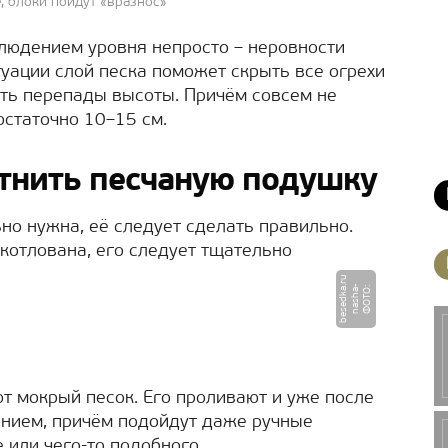
, блоки пойдут «вразнос»
людением уровня непросто – неровности
итуации слой песка поможет скрыть все огрехи
ть перепады высоты. Причём совсем не
остаточно 10–15 см.
тнить песчаную подушку
но нужна, её следует сделать правильно.
 котлована, его следует тщательно
u
Ф
О
Т
О
:
n
a
s
h
a
-
b
e
s
e
d
k
a.
r
т мокрый песок. Его проливают и уже после
нием, причём подойдут даже ручные
 или чего-то подобного.