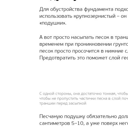
Для обустройства фундамента подхо
использовать крупнозернистый – он
«подушки».
А вот просто насыпать песок в тра
временем при проникновении грунто
песок просто просочится в нижние с
Предотвратить это поможет слой ге
С одной стороны, она достаточно тонкая, чтоб
чтобы не пропустить частички песка в слой по
траншеи перед засыпкой
Песчаную подушку обязательно дол
сантиметров 5–10, а уже поверх нег