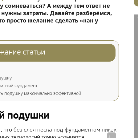
му сомневаться? А между тем ответ не
к нужны затраты. Давайте разберёмся,
то просто желание сделать «как у
жание статьи
душку
литный фундамент
ать подушку максимально эффективной
ой подушки
, что без слоя песка под фундаментом никак
нных технологий точно усомнятся.