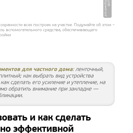
u
Ф
О
Т
О
:
p
s
k.
s
p
e
c
di
s
p
e
t
c
h
e
r.
r
хранности всех построек на участке. Подумайте об этом –
оль вспомогательного средства, обеспечивающего
тройки
ментов для частного дома
: ленточный,
плитный; как выбрать вид устройства
как сделать его усиление и утепление, на
имо обратить внимание при закладке —
бликации.
овать и как сделать
но эффективной