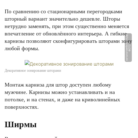
По сравнению со стационарными перегородками
шторный вариант значительно дешевле. Шторы
нетрудно заменять, при этом существенно меняется
впечатление от обновлённого интерьера. А гибкие
ф
карнизы позволяют сконфигурировать шторами зону
Ф
О
Т
О:
к
а
т
а
л
о
г
м
е
б
е
л
и
5
4.
р
любой формы.
Декоративное зонирование шторами
Монтаж карниза для штор доступен любому
мужчине. Карнизы можно устанавливать и на
потолке, и на стенах, и даже на криволинейных
поверхностях.
Ширмы