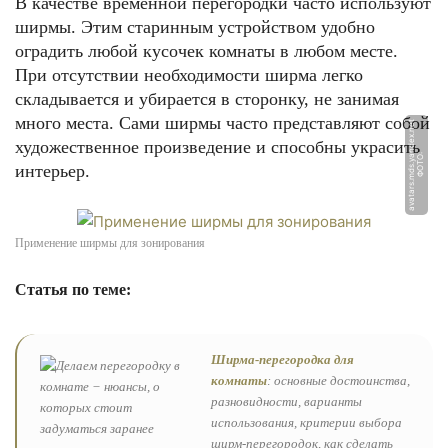
В качестве временной перегородки часто используют
ширмы. Этим старинным устройством удобно
оградить любой кусочек комнаты в любом месте.
При отсутствии необходимости ширма легко
складывается и убирается в сторонку, не занимая
много места. Сами ширмы часто представляют собой
t
художественное произведение и способны украсить
Ф
О
Т
О:
a
v
a
t
a
r
s.
m
d
s.
y
a
n
d
e
x.
n
e
интерьер.
Применение ширмы для зонирования
Статья по теме:
Ширма-перегородка для
комнаты
: основные достоинства,
разновидности, варианты
использования, критерии выбора
ширм-перегородок, как сделать