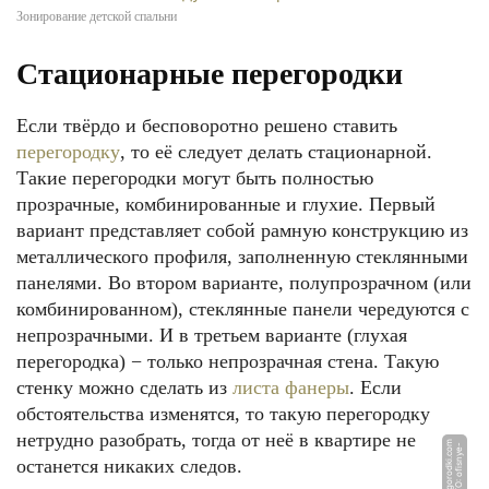
Зонирование детской спальни
Стационарные перегородки
Если твёрдо и бесповоротно решено ставить
перегородку
, то её следует делать стационарной.
Такие перегородки могут быть полностью
прозрачные, комбинированные и глухие. Первый
вариант представляет собой рамную конструкцию из
металлического профиля, заполненную стеклянными
панелями. Во втором варианте, полупрозрачном (или
комбинированном), стеклянные панели чередуются с
непрозрачными. И в третьем варианте (глухая
перегородка) − только непрозрачная стена. Такую
стенку можно сделать из
листа фанеры
. Если
обстоятельства изменятся, то такую перегородку
нетрудно разобрать, тогда от неё в квартире не
m
Ф
О
Т
О:
o
fi
s
n
y
e
-
p
e
r
e
g
o
r
o
d
ki.
c
o
останется никаких следов.