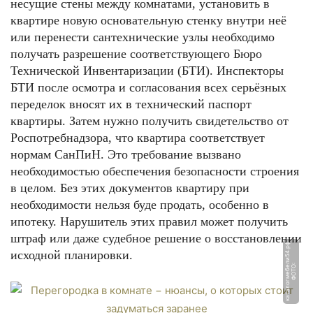
несущие стены между комнатами, установить в
квартире новую основательную стенку внутри неё
или перенести сантехнические узлы необходимо
получать разрешение соответствующего Бюро
Технической Инвентаризации (БТИ). Инспекторы
БТИ после осмотра и согласования всех серьёзных
переделок вносят их в технический паспорт
квартиры. Затем нужно получить свидетельство от
Роспотребнадзора, что квартира соответствует
нормам СанПиН. Это требование вызвано
необходимостью обеспечения безопасности строения
в целом. Без этих документов квартиру при
необходимости нельзя буде продать, особенно в
ипотеку. Нарушитель этих правил может получить
штраф или даже судебное решение о восстановлении
ф
исходной планировки.
Ф
О
Т
О:
к
а
т
а
л
о
г
м
е
б
е
л
и
5
4.
р