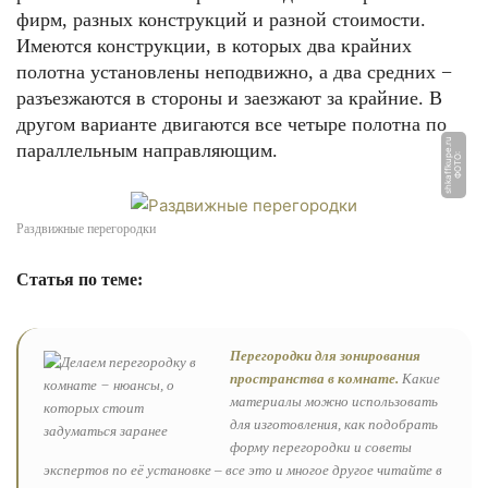
фирм, разных конструкций и разной стоимости.
Имеются конструкции, в которых два крайних
полотна установлены неподвижно, а два средних −
разъезжаются в стороны и заезжают за крайние. В
другом варианте двигаются все четыре полотна по
u
параллельным направляющим.
Ф
О
Т
О:
s
h
k
a
f
f
k
u
p
e.
r
Раздвижные перегородки
Статья по теме:
Перегородки для зонирования
пространства в комнате.
Какие
материалы можно использовать
для изготовления, как подобрать
форму перегородки и советы
экспертов по её установке – все это и многое другое читайте в