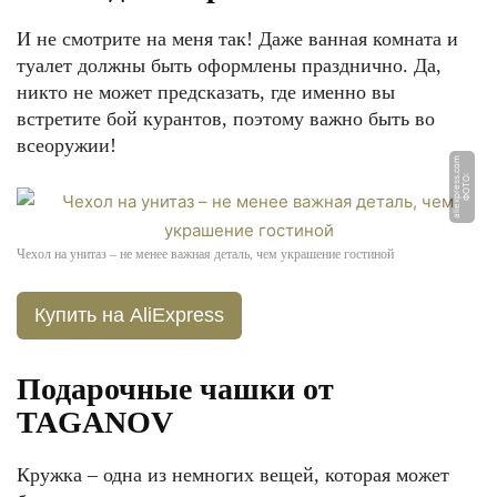
И не смотрите на меня так! Даже ванная комната и
туалет должны быть оформлены празднично. Да,
никто не может предсказать, где именно вы
встретите бой курантов, поэтому важно быть во
всеоружии!
m
Ф
О
Т
О:
ali
e
x
p
r
e
s
s.
c
o
Чехол на унитаз – не менее важная деталь, чем украшение гостиной
Купить на AliExpress
Подарочные чашки от
TAGANOV
Кружка – одна из немногих вещей, которая может