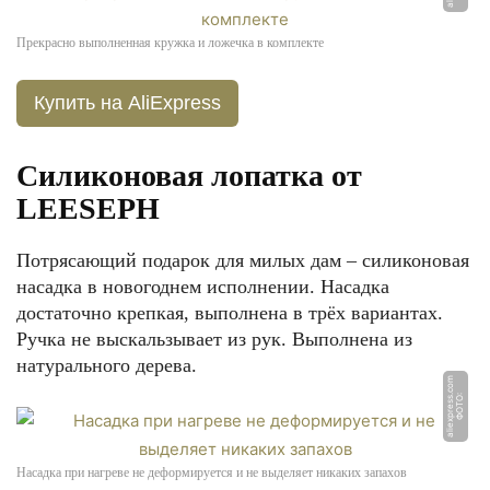
Прекрасно выполненная кружка и ложечка в комплекте
Купить на AliExpress
Силиконовая лопатка от
LEESEPH
Потрясающий подарок для милых дам – силиконовая
насадка в новогоднем исполнении. Насадка
достаточно крепкая, выполнена в трёх вариантах.
Ручка не выскальзывает из рук. Выполнена из
натурального дерева.
m
Ф
О
Т
О:
ali
e
x
p
r
e
s
s.
c
o
Насадка при нагреве не деформируется и не выделяет никаких запахов