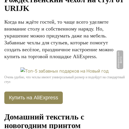
URIJK
Когда вы ждёте гостей, то чаще всего уделяете
внимание столу и собственному наряду. Но,
украшение можно придумать даже на мебель.
Забавные чехлы для стульев, которые помогут
создать весёлое, праздничное настроение можно
m
купить на торговой площадке AliExpress.
Ф
О
Т
О:
ali
e
x
p
r
e
s
s.
c
o
Очень удобно, что чехлы имеют универсальный размер и подойдут на стандартный
стул
Купить на AliExpress
Домашний текстиль с
новогодним принтом