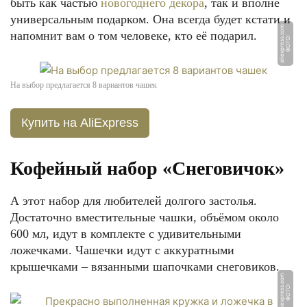
быть как частью
новогоднего декора
, так и вполне
универсальным подарком. Она всегда будет кстати и
m
напомнит вам о том человеке, кто её подарил.
Ф
О
Т
О:
ali
e
x
p
r
e
s
s.
c
o
На выбор предлагается 8 вариантов чашек
Купить на AliExpress
Кофейный набор «Снеговичок»
А этот набор для любителей долгого застолья.
Достаточно вместительные чашки, объёмом около
600 мл, идут в комплекте с удивительными
ложечками. Чашечки идут с аккуратными
крышечками – вязанными шапочками снеговиков.
m
Ф
О
Т
О:
ali
e
x
p
r
e
s
s.
c
o