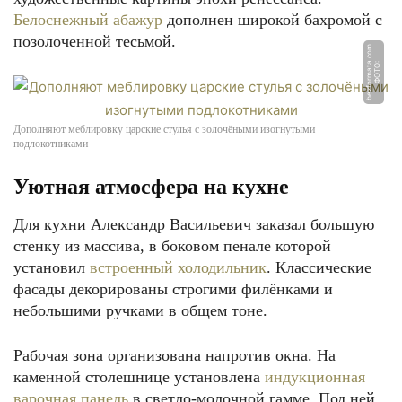
Белоснежный абажур
дополнен широкой бахромой с
позолоченной тесьмой.
m
Ф
О
Т
О:
b
e
z
f
o
r
m
a
t
a.
c
o
Дополняют меблировку царские стулья с золочёными изогнутыми
подлокотниками
Уютная атмосфера на кухне
Для кухни Александр Васильевич заказал большую
стенку из массива, в боковом пенале которой
установил
встроенный холодильник
. Классические
фасады декорированы строгими филёнками и
небольшими ручками в общем тоне.
Рабочая зона организована напротив окна. На
каменной столешнице установлена
индукционная
варочная панель
в светло-молочной гамме. Под ней