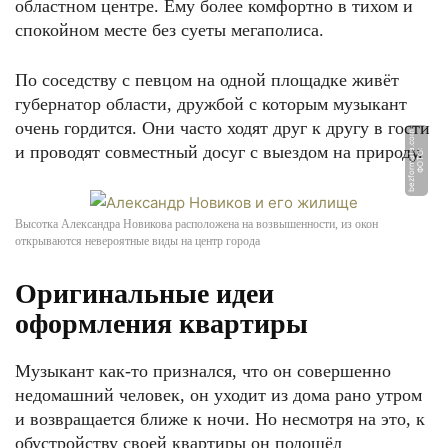
областном центре. Ему более комфортно в тихом и
спокойном месте без суеты мегаполиса.
По соседству с певцом на одной площадке живёт
губернатор области, дружбой с которым музыкант
очень гордится. Они часто ходят друг к другу в гости
m
и проводят совместный досуг с выездом на природу.
Ф
О
Т
О:
b
e
z
f
o
r
m
a
t
a.
c
o
Высотка Александра Новикова расположена на возвышенности, из окон
открываются невероятные виды на центр города
Оригинальные идеи
оформления квартиры
Музыкант как-то признался, что он совершенно
недомашний человек, он уходит из дома рано утром
и возвращается ближе к ночи. Но несмотря на это, к
обустройству своей квартиры он подошёл