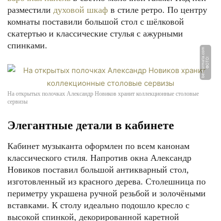
разместили
духовой шкаф
в стиле ретро. По центру
комнаты поставили большой стол с шёлковой
скатертью и классические стулья с ажурными
спинками.
m
Ф
О
Т
О:
b
e
z
f
o
r
m
a
t
a.
c
o
На открытых полочках Александр Новиков хранит коллекционные столовые
сервизы
Элегантные детали в кабинете
Кабинет музыканта оформлен по всем канонам
классического стиля. Напротив окна Александр
Новиков поставил большой антикварный стол,
изготовленный из красного дерева. Столешница по
периметру украшена ручной резьбой и золочёными
вставками. К столу идеально подошло кресло с
высокой спинкой, декорированной каретной