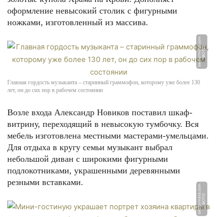
оформление невысокий столик с фигурными
ножками, изготовленный из массива.
m
Ф
О
Т
О:
b
e
z
f
o
r
m
a
t
a.
c
o
Главная гордость музыканта – старинный граммофон, которому уже более 130
лет, он до сих пор в рабочем состоянии
Возле входа Александр Новиков поставил шкаф-
витрину, переходящий в невысокую тумбочку. Вся
мебель изготовлена местными мастерами-умельцами.
Для отдыха в кругу семьи музыкант выбрал
небольшой диван с широкими фигурными
подлокотниками, украшенными деревянными
резными вставками.
m
Ф
О
Т
О:
b
e
z
f
o
r
m
a
t
a.
c
o