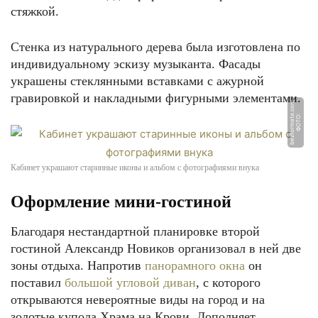
стяжкой.
Стенка из натурального дерева была изготовлена по
индивидуальному эскизу музыканта. Фасады
украшены стеклянными вставками с ажурной
гравировкой и накладными фигурными элементами.
m
Ф
О
Т
О:
b
e
z
f
o
r
m
a
t
a.
c
o
Кабинет украшают старинные иконы и альбом с фотографиями внука
Оформление мини-гостиной
Благодаря нестандартной планировке второй
гостиной Александр Новиков организовал в ней две
зоны отдыха. Напротив
панорамного окна
он
поставил
большой угловой диван
, с которого
открываются невероятные виды на город и на
золотые купола Храма на Крови. Дополняет