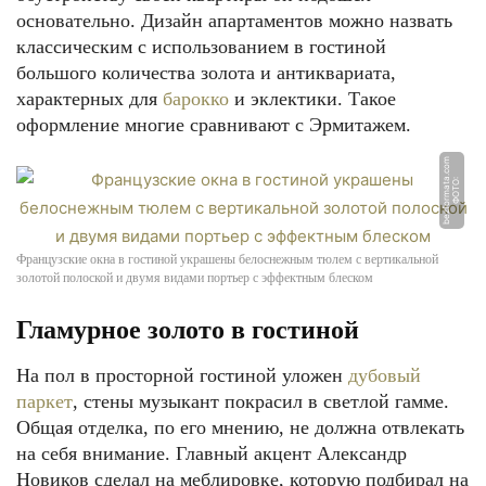
основательно. Дизайн апартаментов можно назвать
классическим с использованием в гостиной
большого количества золота и антиквариата,
характерных для
барокко
и эклектики. Такое
оформление многие сравнивают с Эрмитажем.
m
Ф
О
Т
О:
b
e
z
f
o
r
m
a
t
a.
c
o
Французские окна в гостиной украшены белоснежным тюлем с вертикальной
золотой полоской и двумя видами портьер с эффектным блеском
Гламурное золото в гостиной
На пол в просторной гостиной уложен
дубовый
паркет
, стены музыкант покрасил в светлой гамме.
Общая отделка, по его мнению, не должна отвлекать
на себя внимание. Главный акцент Александр
Новиков сделал на меблировке, которую подбирал на