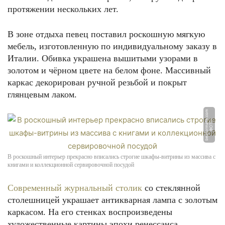
протяжении нескольких лет.
В зоне отдыха певец поставил роскошную мягкую
мебель, изготовленную по индивидуальному заказу в
Италии. Обивка украшена вышитыми узорами в
золотом и чёрном цвете на белом фоне. Массивный
каркас декорирован ручной резьбой и покрыт
глянцевым лаком.
m
Ф
О
Т
О:
b
e
z
f
o
r
m
a
t
a.
c
o
В роскошный интерьер прекрасно вписались строгие шкафы-витрины из массива с
книгами и коллекционной сервировочной посудой
Современный журнальный столик
со стеклянной
столешницей украшает антикварная лампа с золотым
каркасом. На его стенках воспроизведены
художественные картины эпохи ренессанса.