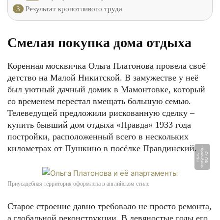
3
Результат кропотливого труда
Смелая покупка дома отдыха
Коренная москвичка Ольга Платонова провела своё
детство на Малой Никитской. В замужестве у неё
был уютный дачный домик в Мамонтовке, который
со временем перестал вмещать большую семью.
Телеведущей предложили рискованную сделку –
купить бывший дом отдыха «Правда» 1933 года
постройки, расположенный всего в нескольких
километрах от Пушкино в посёлке Правдинский.
-
Ф
О
Т
О:
s
t
r
o
y
m
d
a
n
k.
r
o
u
Приусадебная территория оформлена в английском стиле
Старое строение давно требовало не просто ремонта,
а глобальной реконструкции. В девяностые годы его