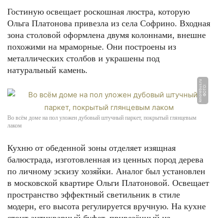
Гостиную освещает роскошная люстра, которую
Ольга Платонова привезла из села Софрино. Входная
зона столовой оформлена двумя колоннами, внешне
похожими на мраморные. Они построены из
металлических столбов и украшены под
натуральный камень.
u
Ф
О
Т
О:
ki
n
o
r
e
b
u
s.
r
Во всём доме на пол уложен дубовый штучный паркет, покрытый глянцевым
лаком
Кухню от обеденной зоны отделяет изящная
балюстрада, изготовленная из ценных пород дерева
по личному эскизу хозяйки. Аналог был установлен
в московской квартире Ольги Платоновой. Освещает
пространство эффектный светильник в стиле
модерн, его высота регулируется вручную. На кухне