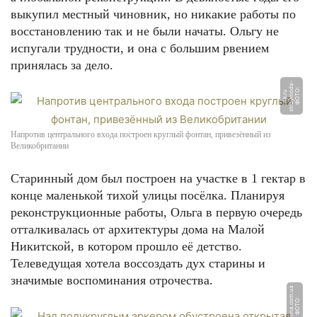
выкупил местный чиновник, но никакие работы по
восстановлению так и не были начаты. Ольгу не
испугали трудности, и она с большим рвением
принялась за дело.
-
Ф
О
Т
О:
s
t
r
o
y
m
d
a
n
k.
r
o
u
Напротив центрального входа построен круглый фонтан, привезённый из
Великобритании
Старинный дом был построен на участке в 1 гектар в
конце маленькой тихой улицы посёлка. Планируя
реконструкционные работы, Ольга в первую очередь
отталкивалась от архитектуры дома на Малой
Никитской, в котором прошло её детство.
Телеведущая хотела воссоздать дух старины и
значимые воспоминания отрочества.
a
Ф
О
Т
О:
l
e
p
ni
n
a.
c
o
m.
u