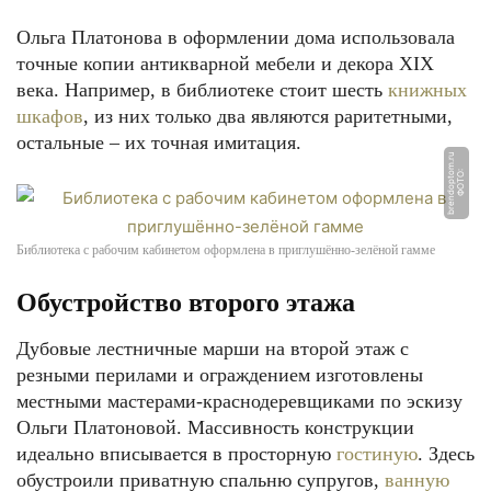
Ольга Платонова в оформлении дома использовала
точные копии антикварной мебели и декора XIX
века. Например, в библиотеке стоит шесть
книжных
шкафов
, из них только два являются раритетными,
остальные – их точная имитация.
u
Ф
О
Т
О:
b
r
e
n
d
o
p
t
o
m.
r
Библиотека с рабочим кабинетом оформлена в приглушённо-зелёной гамме
Обустройство второго этажа
Дубовые лестничные марши на второй этаж с
резными перилами и ограждением изготовлены
местными мастерами-краснодеревщиками по эскизу
Ольги Платоновой. Массивность конструкции
идеально вписывается в просторную
гостиную
. Здесь
обустроили приватную спальню супругов,
ванную