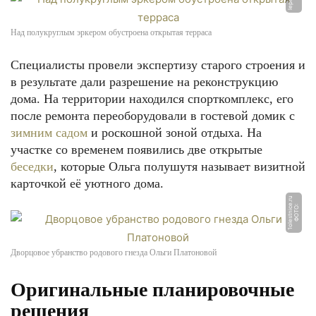
Над полукруглым эркером обустроена открытая терраса
Специалисты провели экспертизу старого строения и
в результате дали разрешение на реконструкцию
дома. На территории находился спорткомплекс, его
после ремонта переоборудовали в гостевой домик с
зимним садом
и роскошной зоной отдыха. На
участке со временем появились две открытые
беседки
, которые Ольга полушутя называет визитной
карточкой её уютного дома.
u
Ф
О
Т
О:
1
ol
e
s
t
ni
c
e.
r
Дворцовое убранство родового гнезда Ольги Платоновой
Оригинальные планировочные
решения