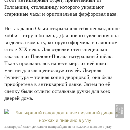
стоит антикварный буфет, привезённый из
Голландии, столешницу которого украшают
старинные часы и оригинальная фарфоровая ваза.
Не так давно Ольга открыла для себя неожиданное
хобби – игру в бильярд. Для нового увлечения она
выделила комнату, которую оформила в салонном
стиле XIX века. Для отделки стен специально
заказала из Павлово-Посада натуральный шёлк.
Ткань прославилась на весь мир, из неё шьют
мантии для священнослужителей. Дверная
фурнитура – точная копия дворцовой, она была
приобретена в антикварной лавке. Затем по её
слепку были отлиты остальные ручки для всех
дверей дома.
u
Ф
О
Т
О:
b
a
z
a
-
k
e
r
a
mi
ki.
r
Бильярдный салон дополняет изящный диван на ножках и пианино в углу