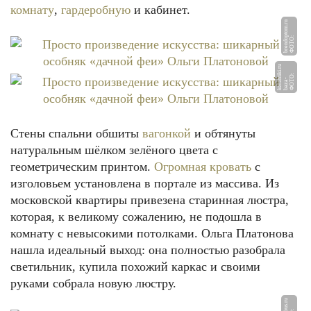
комнату
,
гардеробную
и кабинет.
u
Ф
О
Т
О:
b
r
e
n
d
o
pt
o
m.
r
u
Ф
О
О:
b
a
z
a
k
e
r
a
mi
ki.
r
Т
-
Стены спальни обшиты
вагонкой
и обтянуты
натуральным шёлком зелёного цвета с
геометрическим принтом.
Огромная кровать
с
изголовьем установлена в портале из массива. Из
московской квартиры привезена старинная люстра,
которая, к великому сожалению, не подошла в
комнату с невысокими потолками. Ольга Платонова
нашла идеальный выход: она полностью разобрала
светильник, купила похожий каркас и своими
руками собрала новую люстру.