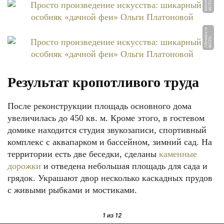
u
Ф
О
Т
О:
ki
n
o
r
e
b
u
s.
r
u
Ф
О
Т
О:
1
ol
e
st
ni
c
e.
r
Результат кропотливого труда
После реконструкции площадь основного дома
увеличилась до 450 кв. м. Кроме этого, в гостевом
домике находится студия звукозаписи, спортивный
комплекс с аквапарком и бассейном, зимний сад. На
территории есть две беседки, сделаны
каменные
дорожки
и отведена небольшая площадь для сада и
грядок. Украшают двор несколько каскадных прудов
с живыми рыбками и мостиками.
1
из 12