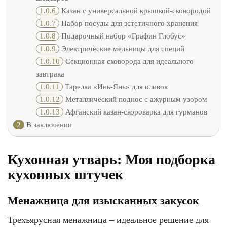
1.0.6
Казан с универсальной крышкой-сковородой
1.0.7
Набор посуды для эстетичного хранения
1.0.8
Подарочный набор «Графин Глобус»
1.0.9
Электрические мельницы для специй
1.0.10
Секционная сковорода для идеального
завтрака
1.0.11
Тарелка «Инь-Янь» для оливок
1.0.12
Металлический поднос с ажурным узором
1.0.13
Афганский казан-скороварка для гурманов
2
В заключении
Кухонная утварь: Моя подборка
кухонных штучек
Менажница для изысканных закусок
Трехъярусная менажница – идеальное решение для