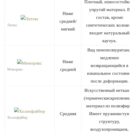
Плотный, износостойкий
упругий материал. В
Ниже
состав, кроме
средней/
синтетических волокон,
Латекс
мягкий
входит натуральный
каучук.
Вид пенополиуритана,
медленно
Ниже
возвращающийся в
средней
Меморикс
изначальное состояние
после деформации.
Искусственный нетканы
(термическискрепленный
материал из полиэфира.
Средняя
Имеет пружинистую
Холлофайбер
структуру,
воздухопроницаем,