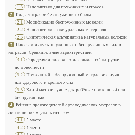
1.3
Наполнители для пружинных матрасов
2
Виды матрасов без пружинного блока
2.1
Модификации беспружинных моделей
2.2
Наполнители из натуральных материалов
2.3
Синтетическая альтернатива натуральных волокон
3
Плюсы и минусы пружинных и беспружинных видов
матрасов. Сравнительные характеристики
3.1
Определяем лидера по максимальной нагрузке и
долговечности
3.2
Пружинный и беспружинный матрас: что лучше
для здорового и крепкого сна
3.3
Какой матрас лучше для ребёнка: пружинный или
беспружинный
4
Рейтинг производителей ортопедических матрасов в
соотношении «цена−качество»
4.1
5 место
4.2
4 место