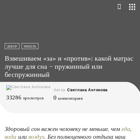
ДЕКОР
МЕБЕЛЬ
Взвешиваем «за» и «против»: какой матрас
лучше для сна − пружинный или
беспружинный
Автор
Светлана Антонова
33286
0
просмотров
комментариев
Здоровый сон важен человеку не меньше, чем
,
еда
или
. Без полноценного отдыха наш
вода
воздух