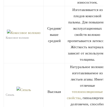
износостоек.
Изготавливается из
плодов кокосовой
пальмы. Для повышения
Средняя/
эксплуатационных
выше
свойств волокно
Кокосовое волокно
средней
пропитывается латексом
Жёсткость материала
зависит от используемо
толщины.
Натуральное волокно,
изготавливаемое из
листьев агавы. Имеет
отличные
Высокая
теплоизоляционные
Сизаль
свойства
, гипоаллергенен
долговечен, способен