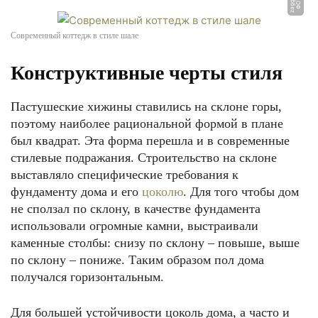
u
Ф
О
Т
О:
z
a
g
g
o.
r
Современный коттедж в стиле шале
Конструктивные черты стиля
Пастушеские хижины ставились на склоне горы,
поэтому наиболее рациональной формой в плане
был квадрат. Эта форма перешла и в современные
стилевые подражания. Строительство на склоне
выставляло специфические требования к
фундаменту дома и его
цоколю
. Для того чтобы дом
не сползал по склону, в качестве фундамента
использовали огромные камни, выстраивали
каменные столбы: снизу по склону – повыше, выше
по склону – пониже. Таким образом пол дома
получался горизонтальным.
Для большей устойчивости цоколь дома, а часто и