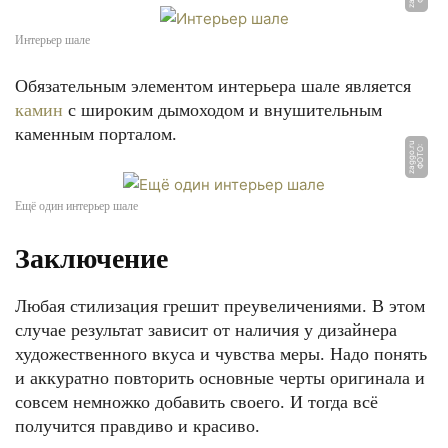
Интерьер шале
Обязательным элементом интерьера шале является
камин
с широким дымоходом и внушительным
каменным порталом.
u
Ф
О
Т
О:
z
a
g
g
o.
r
Ещё один интерьер шале
Заключение
Любая стилизация грешит преувеличениями. В этом
случае результат зависит от наличия у дизайнера
художественного вкуса и чувства меры. Надо понять
и аккуратно повторить основные черты оригинала и
совсем немножко добавить своего. И тогда всё
получится правдиво и красиво.