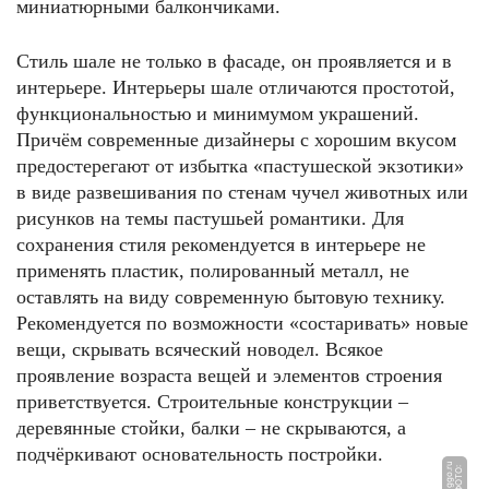
миниатюрными балкончиками.
Стиль шале не только в фасаде, он проявляется и в
интерьере. Интерьеры шале отличаются простотой,
функциональностью и минимумом украшений.
Причём современные дизайнеры с хорошим вкусом
предостерегают от избытка «пастушеской экзотики»
в виде развешивания по стенам чучел животных или
рисунков на темы пастушьей романтики. Для
сохранения стиля рекомендуется в интерьере не
применять пластик, полированный металл, не
оставлять на виду современную бытовую технику.
Рекомендуется по возможности «состаривать» новые
вещи, скрывать всяческий новодел. Всякое
проявление возраста вещей и элементов строения
приветствуется. Строительные конструкции –
деревянные стойки, балки – не скрываются, а
подчёркивают основательность постройки.
u
Ф
О
Т
О:
z
a
g
g
o.
r