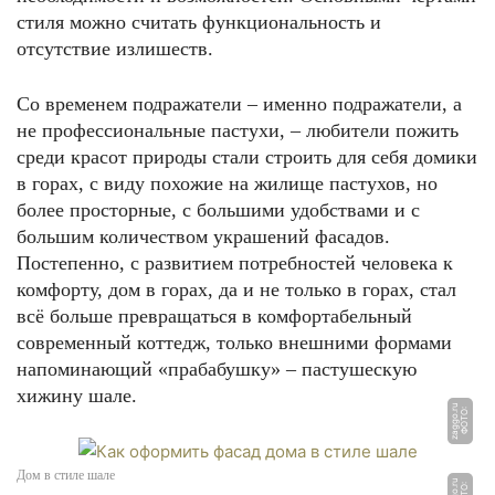
стиля можно считать функциональность и
отсутствие излишеств.
Со временем подражатели – именно подражатели, а
не профессиональные пастухи, – любители пожить
среди красот природы стали строить для себя домики
в горах, с виду похожие на жилище пастухов, но
более просторные, с большими удобствами и с
большим количеством украшений фасадов.
Постепенно, с развитием потребностей человека к
комфорту, дом в горах, да и не только в горах, стал
всё больше превращаться в комфортабельный
современный коттедж, только внешними формами
напоминающий «прабабушку» – пастушескую
хижину шале.
u
Ф
О
Т
О:
z
a
g
g
o.
r
Дом в стиле шале