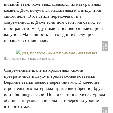
нижний этаж тоже выкладывался из натуральных
камней. Дом получался массивным и с виду, и на
самом деле. Этот стиль перекочевал и в
современность. Даже если дом стоит на сваях, то
пространство между ними заполняется имитацией
валунов. Массивность – это один из ведущих
признаков стиля шале.
u
Ф
О
Т
О:
z
a
g
g
o.
r
Дом, построенный с применением камня
Современные шале из крохотных хижин
превратились в двух- и трёхэтажные коттеджи.
Верхние этажи делают деревянными. В качестве
строительного материала применяют бревно, брус
или обшивку доской. Новая черта в архитектурном
облике – круговая консольная галерея на уровне
второго этажа.
u
Ф
О
Т
О:
z
a
g
g
o.
r