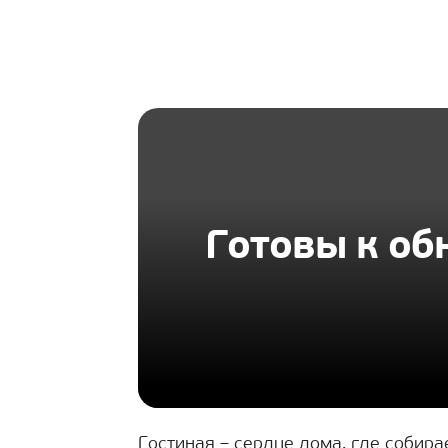
HOMIUS
Готовы к об
Гостиная – сердце дома, где собирае