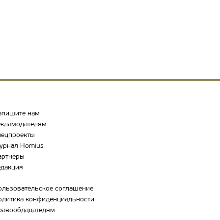
апишите нам
екламодателям
пецпроекты
урнал Homius
артнёры
едакция
ользовательское соглашение
олитика конфиденциальности
равообладателям