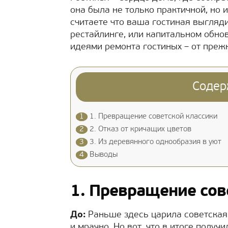
она была не только практичной, но 
считаете что ваша гостиная выгляд
рестайлинге, или капитальном обно
идеями ремонта гостиных – от преж
Содер
1
1. Превращение советской классики
2
2. Отказ от кричащих цветов
3
3. Из деревянного однообразия в уют
4
Выводы
1. Превращение сов
До:
Раньше здесь царила советская 
и мрачно. Но вот, что в итоге получи