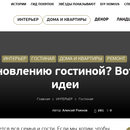
ИСТОРИИ
ГИД ПОКУПОК
ЗВЁЗДЫ ПОКАЗЫВАЮТ
DIY HOMIUS
СП
ДЕКОР
ЛАНД
ИНТЕРЬЕР
ДОМА И КВАРТИРЫ
ИНТЕРЬЕР
ГОСТИНАЯ
ДОМА И КВАРТИРЫ
РЕМОНТ
новлению гостиной? Во
идеи
Главная
ИНТЕРЬЕР
Гостиная
Автор
Алексей Рожков
281
0
тся вся семья и гости. Если мы хотим, чтобы