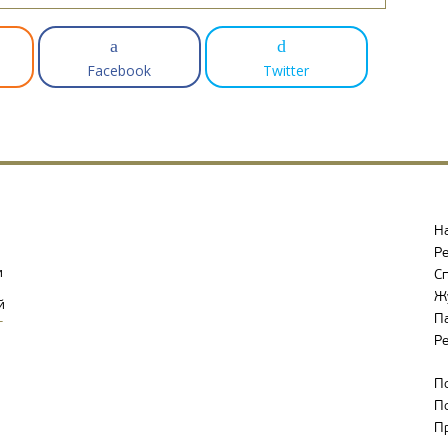
Facebook
Twitter
Н
Р
и
С
Ж
й
П
-
Р
П
П
П