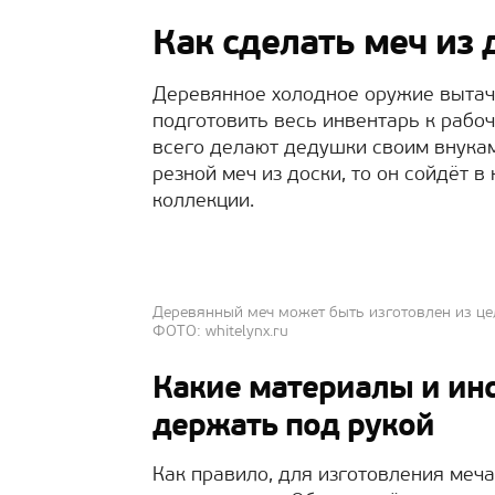
Как сделать меч из
Деревянное холодное оружие вытачи
подготовить весь инвентарь к рабо
всего делают дедушки своим внукам 
резной меч из доски, то он сойдёт в
коллекции.
Деревянный меч может быть изготовлен из це
ФОТО: whitelynx.ru
Какие материалы и ин
держать под рукой
Как правило, для изготовления меч