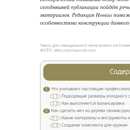
сегодняшней публикации пойдёт речь 
материалов. Редакция Homius помо
особенностями конструкции данного
Чехол для самодельного меча можно изготови
ФОТО: dbkcustomswords.com
Содер
1
Что учитывают настоящие профессиона
1.1
Подходящие размеры холодного 
1.2
Как выполняется балансировка
2
Как сделать меч из дерева своими рук
2.1
Какие материалы и инструменты 
2.2
Создание комплекта для оружия