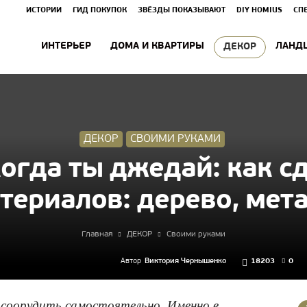
ИСТОРИИ
ГИД ПОКУПОК
ЗВЁЗДЫ ПОКАЗЫВАЮТ
DIY HOMIUS
СП
ИНТЕРЬЕР
ДОМА И КВАРТИРЫ
ЛАНД
ДЕКОР
ДЕКОР
СВОИМИ РУКАМИ
когда ты джедай: как с
териалов: дерево, мета
Главная
ДЕКОР
Своими руками
Автор
Виктория Чернышенко
18203
0
 соорудить самостоятельно. Именно в