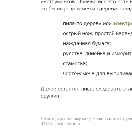
инструментов. Обычно всё это есть 
чтобы вырезать меч из дерева пона
пила по дереву или
электр
острый нож, простой каран
наждачная бумага;
рулетка, линейка и измери
стамеска;
чертёж меча для выпиливан
Далее остаётся лишь следовать эт
оружия.
Даже к деревянному мечу можно сшить отде
ФОТО: rock-cafe.info