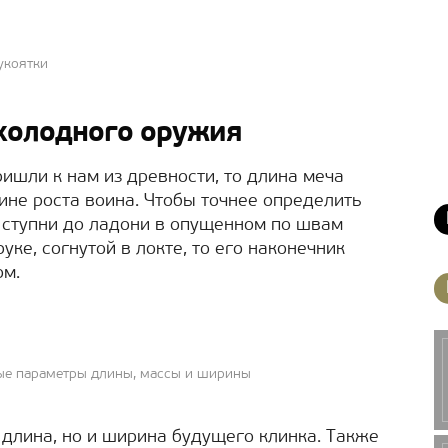
укоятки
холодного оружия
ишли к нам из древности, то длина меча
не роста воина. Чтобы точнее определить
т ступни до ладони в опущенном по швам
ке, согнутой в локте, то его наконечник
ом.
ные параметры длины, массы и ширины
 длина, но и ширина будущего клинка. Также