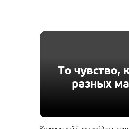
HOMIUS
То чувство, 
разных ма
Исторический домашний декор легко