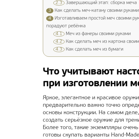
2.3
Завершающий этап: сборка меча
3
Как сделать меч-катану своими руками
4
Изготавливаем простой меч своими рук
порадуют ребёнка
4.1
Меч из фанеры своими руками
4.2
Как сделать меч из картона свои
4.3
Как сделать меч из бумаги
Что учитывают нас
при изготовлении м
Яркое, элегантное и красивое оруж
предварительно важно точно опреде
основы конструкции. На самом деле
создать серьёзное оружие для трени
Более того, такие экземпляры очен
готовы скупать варианты Hand-Made