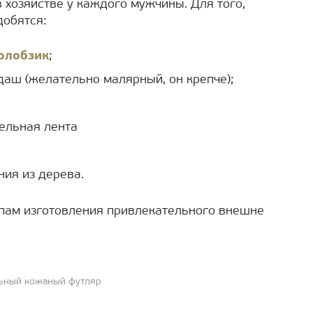
в хозяйстве у каждого мужчины. Для того,
добятся:
олобзик
;
даш (желательно малярный, он крепче);
тельная лента
ия из дерева.
апам изготовления привлекательного внешне
льный кожаный футляр