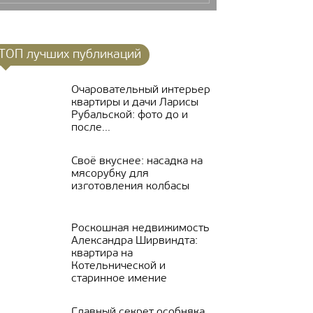
ТОП лучших публикаций
Очаровательный интерьер
квартиры и дачи Ларисы
Рубальской: фото до и
после...
Своё вкуснее: насадка на
мясорубку для
изготовления колбасы
Роскошная недвижимость
Александра Ширвиндта:
квартира на
Котельнической и
старинное имение
Главный секрет особняка