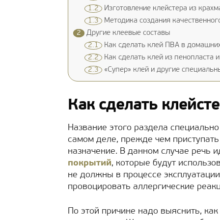
1.2
Изготовление клейстера из крахм
1.3
Методика создания качественног
2
Другие клеевые составы
2.1
Как сделать клей ПВА в домашних
2.2
Как сделать клей из пенопласта и
2.3
«Супер» клей и другие специальн
Как сделать клейст
Название этого раздела специально
самом деле, прежде чем приступать 
назначение. В данном случае речь 
покрытий
, которые будут использ
не должны в процессе эксплуатации
провоцировать аллергические реакц
По этой причине надо выяснить, как