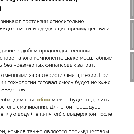
м
озникают претензии относительно
 надо отметить следующие преимущества и
наличие в любом продовольственном
 основе такого компонента даже масштабные
 без чрезмерных финансовых затрат.
отменными характеристиками адгезии. При
и технологии готовая смесь будет не хуже
 аналогов.
необходимости,
обои
можно будет отделить
остого смачивания. Для этой процедуры
еплую воду (не кипяток) с выдержкой после
ен, комков также является преимуществом.