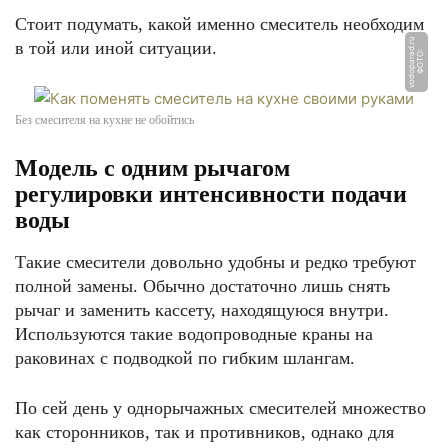
Стоит подумать, какой именно смеситель необходим
u
в той или иной ситуации.
Ф
О
Т
О:
v
o
d
o
p
a
r
a
d.
r
Без смесителя на кухне не обойтись
Модель с одним рычагом
регулировки интенсивности подачи
воды
Такие смесители довольно удобны и редко требуют
полной замены. Обычно достаточно лишь снять
рычаг и заменить кассету, находящуюся внутри.
Используются такие водопроводные краны на
раковинах с подводкой по гибким шлангам.
По сей день у однорычажных смесителей множество
как сторонников, так и противников, однако для