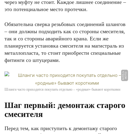
через муфту не стоит. Каждое лишнее соединение –
это потенциальное место протечки.
Обязательна сверка резьбовых соединений шлангов
– они должны подходить как со стороны смесителя,
так и со стороны аварийного крана. Если же
планируется установка смесителя на магистраль из
металлопласта, то стоит приобрести специальные
фитинги со штуцерами.
u
Ф
О
Т
О:
b
n
5
5.
r
Шланги часто приходится покупать отдельно – «родные» бывают короткими
Шаг первый: демонтаж старого
смесителя
Перед тем, как приступить к демонтажу старого