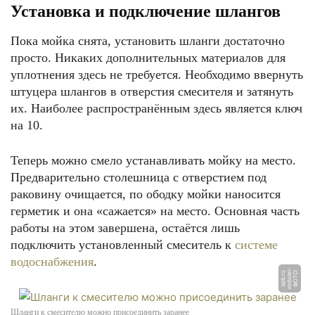
Установка и подключение шлангов
Пока мойка снята, установить шланги достаточно
просто. Никаких дополнительных материалов для
уплотнения здесь не требуется. Необходимо ввернуть
штуцера шлангов в отверстия смесителя и затянуть
их. Наиболее распространённым здесь является ключ
на 10.
Теперь можно смело устанавливать мойку на место.
Предварительно столешница с отверстием под
раковину очищается, по ободку мойки наносится
герметик и она «сажается» на место. Основная часть
работы на этом завершена, остаётся лишь
подключить установленный смеситель к
системе
водоснабжения
.
-
Ф
О
Т
О:
v
o
d
ol
ei
s
p
b.
r
u
Шланги к смесителю можно присоединить заранее