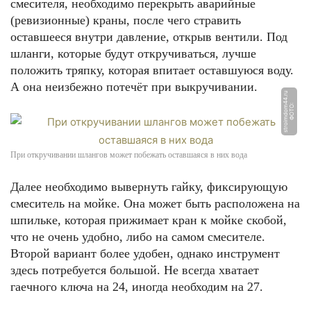
смесителя, необходимо перекрыть аварийные
(ревизионные) краны, после чего стравить
оставшееся внутри давление, открыв вентили. Под
шланги, которые будут откручиваться, лучше
положить тряпку, которая впитает оставшуюся воду.
А она неизбежно потечёт при выкручивании.
u
Ф
О
Т
О:
s
t
r
oi
m
d
o
m
4
4.
r
При откручивании шлангов может побежать оставшаяся в них вода
Далее необходимо вывернуть гайку, фиксирующую
смеситель на мойке. Она может быть расположена на
шпильке, которая прижимает кран к мойке скобой,
что не очень удобно, либо на самом смесителе.
Второй вариант более удобен, однако инструмент
здесь потребуется большой. Не всегда хватает
гаечного ключа на 24, иногда необходим на 27.