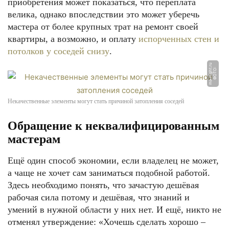
приобретения может показаться, что переплата
велика, однако впоследствии это может уберечь
мастера от более крупных трат на ремонт своей
квартиры, а возможно, и оплату
испорченных стен и
потолков у соседей снизу
.
u
Ф
О
Т
О:
m
a
x
ri
g
h
t.
r
Некачественные элементы могут стать причиной затопления соседей
Обращение к неквалифицированным
мастерам
Ещё один способ экономии, если владелец не может,
а чаще не хочет сам заниматься подобной работой.
Здесь необходимо понять, что зачастую дешёвая
рабочая сила потому и дешёвая, что знаний и
умений в нужной области у них нет. И ещё, никто не
отменял утверждение: «Хочешь сделать хорошо –