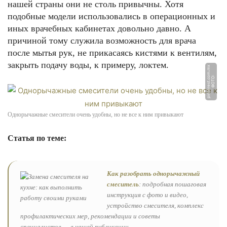
нашей страны они не столь привычны. Хотя
подобные модели использовались в операционных и
иных врачебных кабинетах довольно давно. А
причиной тому служила возможность для врача
после мытья рук, не прикасаясь кистями к вентилям,
закрыть подачу воды, к примеру, локтем.
x
Ф
О
Т
О:
pi
n
t
e
r
e
s
t.
c
o
m.
m
Однорычажные смесители очень удобны, но не все к ним привыкают
Статья по теме:
Как разобрать однорычажный
смеситель
: подробная пошаговая
инструкция с фото и видео,
устройство смесителя, комплекс
профилактических мер, рекомендации и советы
специалистов — в нашей публикации.