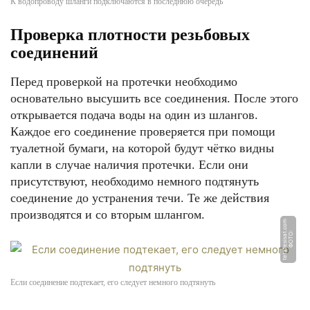
К водопроводу шланги подключаются в последнюю очередь
Проверка плотности резьбовых
соединений
Перед проверкой на протечки необходимо
основательно высушить все соединения. После этого
открывается подача воды на один из шлангов.
Каждое его соединение проверяется при помощи
туалетной бумаги, на которой будут чётко видны
капли в случае наличия протечки. Если они
присутствуют, необходимо немного подтянуть
соединение до устранения течи. Те же действия
производятся и со вторым шлангом.
m
Ф
О
Т
О:
t
e
t
a
t
e
si
s
a
t.
c
o
Если соединение подтекает, его следует немного подтянуть