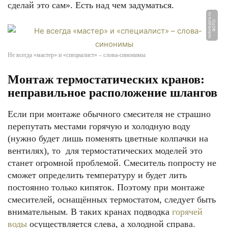
сделай это сам». Есть над чем задуматься.
u
Ф
О
Т
О:
v
o
d
ol
e
y
p
r
o.
r
Не всегда «мастер» и «специалист» – слова-синонимы
Монтаж термостатических кранов:
неправильное расположение шлангов
Если при монтаже обычного смесителя не страшно
перепутать местами горячую и холодную воду
(нужно будет лишь поменять цветные колпачки на
вентилях), то для термостатических моделей это
станет огромной проблемой. Смеситель попросту не
сможет определить температуру и будет лить
постоянно только кипяток. Поэтому при монтаже
смесителей, оснащённых термостатом, следует быть
внимательным. В таких кранах подводка
горячей
воды
осуществляется слева, а холодной справа.