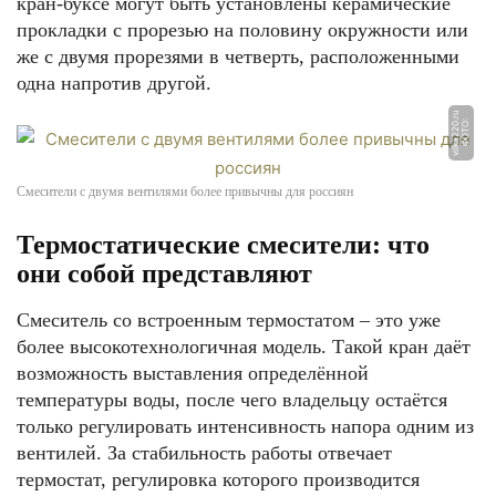
кран-буксе могут быть установлены керамические
прокладки с прорезью на половину окружности или
же с двумя прорезями в четверть, расположенными
одна напротив другой.
u
Ф
О
Т
О:
vil
k
a
2
2
0.
r
Смесители с двумя вентилями более привычны для россиян
Термостатические смесители: что
они собой представляют
Смеситель со встроенным термостатом – это уже
более высокотехнологичная модель. Такой кран даёт
возможность выставления определённой
температуры воды, после чего владельцу остаётся
только регулировать интенсивность напора одним из
вентилей. За стабильность работы отвечает
термостат, регулировка которого производится