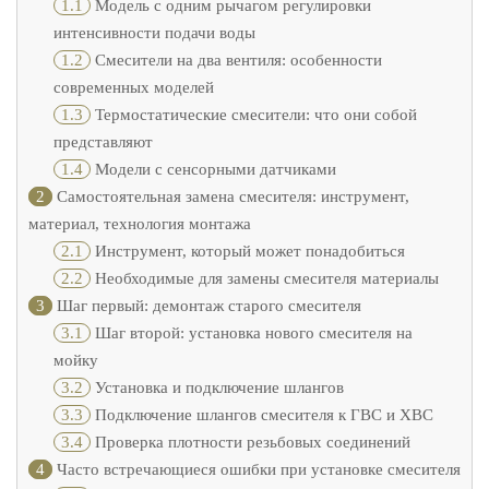
1.1
Модель с одним рычагом регулировки
интенсивности подачи воды
1.2
Смесители на два вентиля: особенности
современных моделей
1.3
Термостатические смесители: что они собой
представляют
1.4
Модели с сенсорными датчиками
2
Самостоятельная замена смесителя: инструмент,
материал, технология монтажа
2.1
Инструмент, который может понадобиться
2.2
Необходимые для замены смесителя материалы
3
Шаг первый: демонтаж старого смесителя
3.1
Шаг второй: установка нового смесителя на
мойку
3.2
Установка и подключение шлангов
3.3
Подключение шлангов смесителя к ГВС и ХВС
3.4
Проверка плотности резьбовых соединений
4
Часто встречающиеся ошибки при установке смесителя