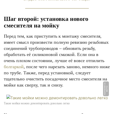
Шаг второй: установка нового
смесителя на мойку
Перед тем, как приступить к монтажу смесителя,
имеет смысл произвести полную ревизию резьбовых
соединений трубопроводов – обновить резьбу,
обработать её силиконовой смазкой. Если она в
очень плохом состоянии, лучше её вовсе отпилить
болгаркой
, после чего нарезать заново, немного ниже
по трубе. Также, перед установкой, следует
тщательно очистить посадочное место смесителя на
мойке как сверху, так и снизу.
u
Ф
О
Т
О:
r
o
o
m
e
s
t
e
r.
r
Такие мойки можно демонтировать довольно легко