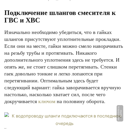
Подключение шлангов смесителя к
ГВС и ХВС
Изначально необходимо убедиться, что в гайках
шлангов присутствуют уплотнительные прокладки.
Если они на месте, гайки можно смело наворачивать
на резьбу трубы и протягивать. Никакого
дополнительного уплотнения здесь не требуется. И
опять же, не стоит слишком перетягивать. Стенки
гаек довольно тонкие и легко лопаются при
перетягивании. Оптимальным здесь будет
следующий вариант: гайка заворачивается вручную
настолько, насколько хватает сил, после чего
докручивается
ключом
на половину оборота.
u
Ф
О
Т
О:
r
e
m
o
n
t
ni
k.
r