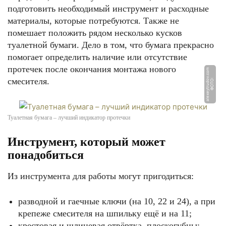
подготовить необходимый инструмент и расходные
материалы, которые потребуются. Также не
помешает положить рядом несколько кусков
туалетной бумаги. Дело в том, что бумага прекрасно
помогает определить наличие или отсутствие
протечек после окончания монтажа нового
m
смесителя.
Ф
О
Т
О:
al
e
x
e
y
t
r
u
d
o
v.
c
o
Туалетная бумага – лучший индикатор протечки
Инструмент, который может
понадобиться
Из инструмента для работы могут пригодиться:
разводной и гаечные ключи (на 10, 22 и 24), а при
крепеже смесителя на шпильку ещё и на 11;
крестовая и шлицевая отвёртка, плоскогубцы;