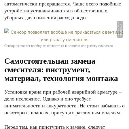
автоматически прекращается. Чаще всего подобные
устройства устанавливаются в общественных
уборных для снижения расхода воды.
u
Ф
О
Т
О:
s
ai
t
-
s
a
n
t
e
h
ni
ki.
r
Сенсор позволяет вообще не прикасаться к вентилю или рычагу смесителя
Самостоятельная замена
смесителя: инструмент,
материал, технология монтажа
Установка крана при рабочей аварийной арматуре –
дело несложное. Однако и оно требует
внимательности и аккуратности. Не стоит забывать о
некоторых нюансах, присущих различным моделям.
Перед тем, как приступить к замене, следует