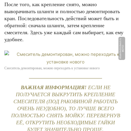
После того, как крепление снято, можно
выворачивать шланги и полностью демонтировать
кран. Последовательность действий может быть и
обратной: сначала шланги, затем крепление
смесителя. Здесь уже каждый сам выбирает, как ему
удобнее.
u
Ф
О
Т
О:
di
z
ai
n
k
u
h
ni
b
e
s
t.
r
Смеситель демонтирован, можно переходить к установке нового
ВАЖНАЯ ИНФОРМАЦИЯ!
ЕСЛИ НЕ
ПОЛУЧАЕТСЯ ВЫКРУТИТЬ КРЕПЛЕНИЕ
СМЕСИТЕЛЯ (ПОД РАКОВИНОЙ РАБОТАТЬ
ОЧЕНЬ НЕУДОБНО), ТО ЛУЧШЕ ВСЕГО
ПОЛНОСТЬЮ СНЯТЬ МОЙКУ. ПЕРЕВЕРНУВ
ЕЁ, ОТКРУТИТЬ НЕОБХОДИМЫЕ ГАЙКИ
БУДЕТ ЗНАЧИТЕЛЬНО ПРОЩЕ.