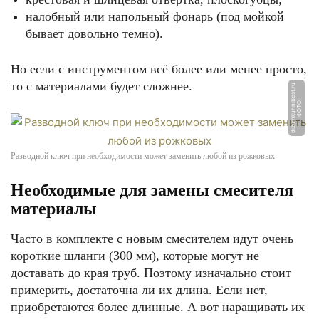
налобный или напольный фонарь (под мойкой
бывает довольно темно).
Но если с инструментом всё более или менее просто,
то с материалами будет сложнее.
u
Ф
О
Т
О:
di
z
ai
n
k
u
h
ni
b
e
s
t.
r
Разводной ключ при необходимости может заменить любой из рожковых
Необходимые для замены смесителя
материалы
Часто в комплекте с новым смесителем идут очень
короткие шланги (300 мм), которые могут не
доставать до края труб. Поэтому изначально стоит
примерить, достаточна ли их длина. Если нет,
приобретаются более длинные. А вот наращивать их