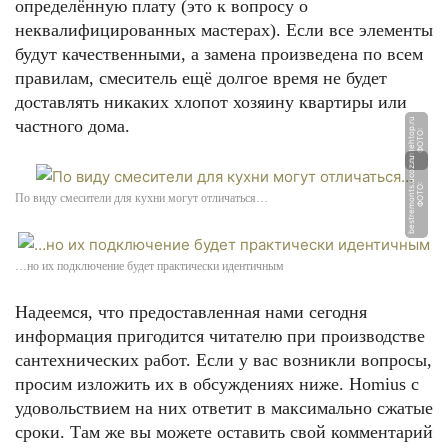
определённую плату (это к вопросу о
неквалифицированных мастерах). Если все элементы
будут качественными, а замена произведена по всем
правилам, смеситель ещё долгое время не будет
доставлять никаких хлопот хозяину квартиры или
частного дома.
u
Ф
О
Т
О:
s
a
n
t
e
h
t
o
p.
r
u
Ф
О
Т
О:
b
e
s
t
r
e
m
o
n
t
s.
u
c
o
z.
r
По виду смесители для кухни могут отличаться…
…но их подключение будет практически идентичным
Надеемся, что предоставленная нами сегодня
информация пригодится читателю при производстве
сантехнических работ. Если у вас возникли вопросы,
просим изложить их в обсуждениях ниже. Homius с
удовольствием на них ответит в максимально сжатые
сроки. Там же вы можете оставить свой комментарий