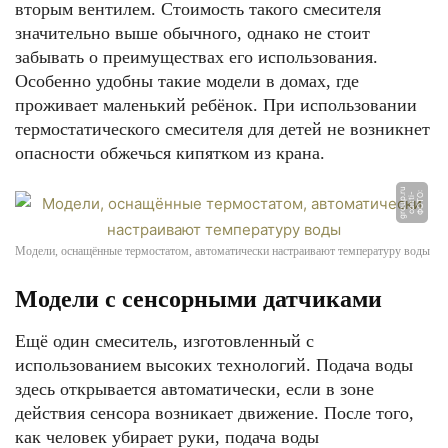
вторым вентилем. Стоимость такого смесителя
значительно выше обычного, однако не стоит
забывать о преимуществах его использования.
Особенно удобны такие модели в домах, где
проживает маленький ребёнок. При использовании
термостатического смесителя для детей не возникнет
опасности обжечься кипятком из крана.
u
Ф
О
Т
О:
c
o
n
ti
-
g
r
o
u
p.
r
Модели, оснащённые термостатом, автоматически настраивают температуру воды
Модели с сенсорными датчиками
Ещё один смеситель, изготовленный с
использованием высоких технологий. Подача воды
здесь открывается автоматически, если в зоне
действия сенсора возникает движение. После того,
как человек убирает руки, подача воды