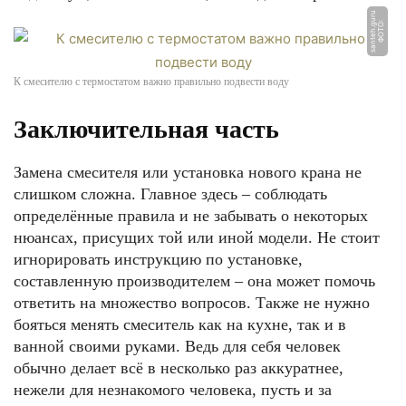
u
Ф
О
Т
О:
s
a
n
t
e
h.
g
u
r
К смесителю с термостатом важно правильно подвести воду
Заключительная часть
Замена смесителя или установка нового крана не
слишком сложна. Главное здесь – соблюдать
определённые правила и не забывать о некоторых
нюансах, присущих той или иной модели. Не стоит
игнорировать инструкцию по установке,
составленную производителем – она может помочь
ответить на множество вопросов. Также не нужно
бояться менять смеситель как на кухне, так и в
ванной своими руками. Ведь для себя человек
обычно делает всё в несколько раз аккуратнее,
нежели для незнакомого человека, пусть и за