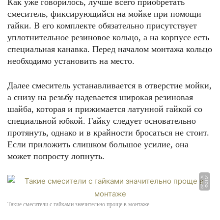
Как уже говорилось, лучше всего приобретать
смеситель, фиксирующийся на мойке при помощи
гайки. В его комплекте обязательно присутствует
уплотнительное резиновое кольцо, а на корпусе есть
специальная канавка. Перед началом монтажа кольцо
необходимо установить на место.
Далее смеситель устанавливается в отверстие мойки,
а снизу на резьбу надевается широкая резиновая
шайба, которая и прижимается латунной гайкой со
специальной юбкой. Гайку следует основательно
протянуть, однако и в крайности бросаться не стоит.
Если приложить слишком большое усилие, она
может попросту лопнуть.
u
Ф
О
Т
О:
o
z
o
n.
r
Такие смесители с гайками значительно проще в монтаже