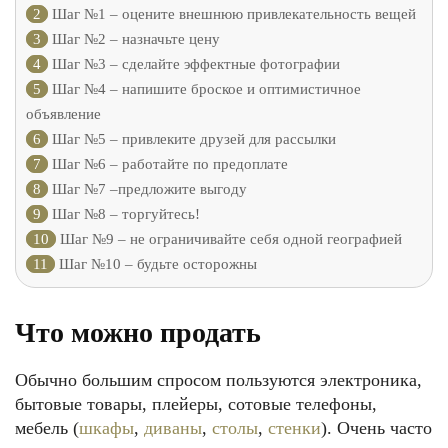
2
Шаг №1 – оцените внешнюю привлекательность вещей
3
Шаг №2 – назначьте цену
4
Шаг №3 – сделайте эффектные фотографии
5
Шаг №4 – напишите броское и оптимистичное
объявление
6
Шаг №5 – привлеките друзей для рассылки
7
Шаг №6 – работайте по предоплате
8
Шаг №7 –предложите выгоду
9
Шаг №8 – торгуйтесь!
10
Шаг №9 – не ограничивайте себя одной географией
11
Шаг №10 – будьте осторожны
Что можно продать
Обычно большим спросом пользуются электроника,
бытовые товары, плейеры, сотовые телефоны,
мебель (
шкафы
,
диваны
,
столы
,
стенки
). Очень часто