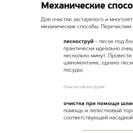
Механические спосо
Для очистки застарелого и многоле
механические способы. Перечислим
пескоструй
– песок под б
практически идеально очищ
несколько минут. Провести
шиномонтаже, однако песк
посуды;
Очистка пескоструем
очистка при помощи шл
помощь и лепестковый торц
соответствующей насадкой