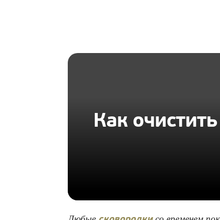
HOMIUS
Как очистить
Любые
со временем п
сковородки