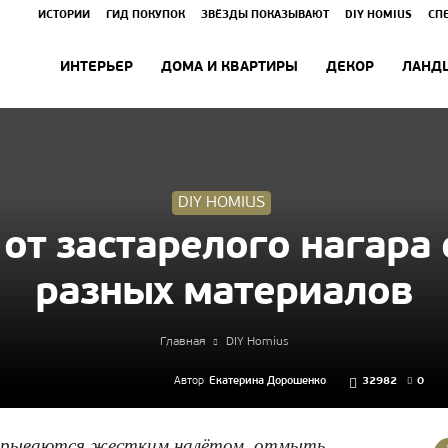
ИСТОРИИ
ГИД ПОКУПОК
ЗВЁЗДЫ ПОКАЗЫВАЮТ
DIY HOMIUS
СП
ИНТЕРЬЕР
ДОМА И КВАРТИРЫ
ДЕКОР
ЛАНД
DIY HOMIUS
 от застарелого нагара
разных материалов
Главная
DIY Homius
Автор
Екатерина Дорошенко
32982
0
окрываются жестким налётом, отмыть