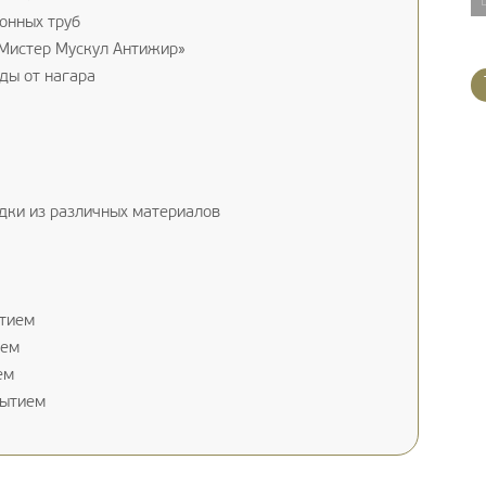
онных труб
«Мистер Мускул Антижир»
ды от нагара
дки из различных материалов
тием
ием
ем
рытием