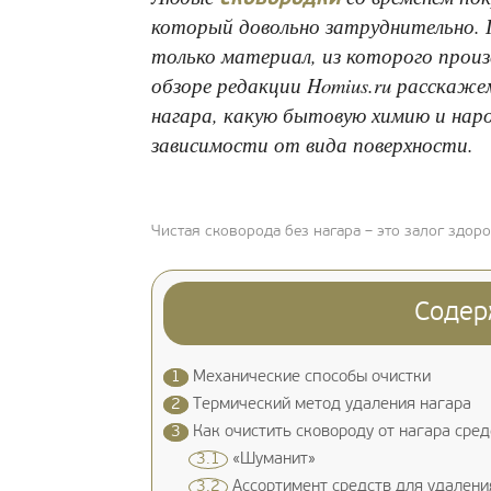
который довольно затруднительно. 
только материал, из которого прои
обзоре редакции Homius.ru расскаже
нагара, какую бытовую химию и нар
зависимости от вида поверхности.
Чистая сковорода без нагара – это залог здор
Содер
1
Механические способы очистки
2
Термический метод удаления нагара
3
Как очистить сковороду от нагара сре
3.1
«Шуманит»
3.2
Ассортимент средств для удалени