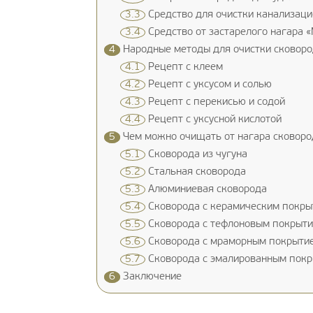
3.3
Средство для очистки канализаци
3.4
Средство от застарелого нагара 
4
Народные методы для очистки сковоро
4.1
Рецепт с клеем
4.2
Рецепт с уксусом и солью
4.3
Рецепт с перекисью и содой
4.4
Рецепт с уксусной кислотой
5
Чем можно очищать от нагара сковоро
5.1
Сковорода из чугуна
5.2
Стальная сковорода
5.3
Алюминиевая сковорода
5.4
Сковорода с керамическим покры
5.5
Сковорода с тефлоновым покрыт
5.6
Сковорода с мраморным покрыти
5.7
Сковорода с эмалированным пок
6
Заключение