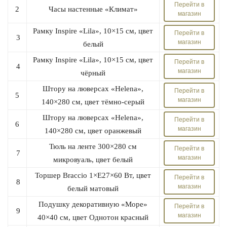
Перейти в
2
Часы настенные «Климат»
магазин
Рамку Inspire «Lila», 10×15 см, цвет
Перейти в
3
магазин
белый
Рамку Inspire «Lila», 10×15 см, цвет
Перейти в
4
магазин
чёрный
Штору на люверсах «Helena»,
Перейти в
5
магазин
140×280 см, цвет тёмно-серый
Штору на люверсах «Helena»,
Перейти в
6
магазин
140×280 см, цвет оранжевый
Тюль на ленте 300×280 см
Перейти в
7
магазин
микровуаль, цвет белый
Торшер Braccio 1×E27×60 Вт, цвет
Перейти в
8
магазин
белый матовый
Подушку декоративную «Море»
Перейти в
9
магазин
40×40 см, цвет Однотон красный