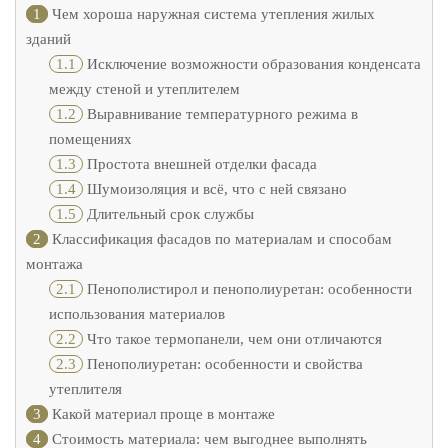
1
Чем хороша наружная система утепления жилых
зданий
1.1
Исключение возможности образования конденсата
между стеной и утеплителем
1.2
Выравнивание температурного режима в
помещениях
1.3
Простота внешней отделки фасада
1.4
Шумоизоляция и всё, что с ней связано
1.5
Длительный срок службы
2
Классификация фасадов по материалам и способам
монтажа
2.1
Пенополистирол и пенополиуретан: особенности
использования материалов
2.2
Что такое термопанели, чем они отличаются
2.3
Пенополиуретан: особенности и свойства
утеплителя
3
Какой материал проще в монтаже
4
Стоимость материала: чем выгоднее выполнять