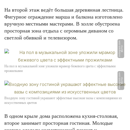
На второй этаж ведёт большая деревянная лестница.
Фигурное ограждение марша и балкона изготовлено
вручную местными мастерами. В холле обустроена
просторная зона отдыха с огромным диваном со
светлой обивкой и телевизором.
m
Ф
О
Т
О:
i
n
s
t
a
g
r
a
m.
c
o
На пол в музыкальной зоне уложили мрамор бежевого цвета с эффектными
прожилками
m
Ф
О
Т
О:
i
n
s
t
a
g
r
a
m.
c
o
Входную зону гостиной украшают эффектные высокие вазы с композициями из
искусственных цветов
В одном крыле дома расположена кухня-столовая,
второе занимает просторная гостиная. Молодые