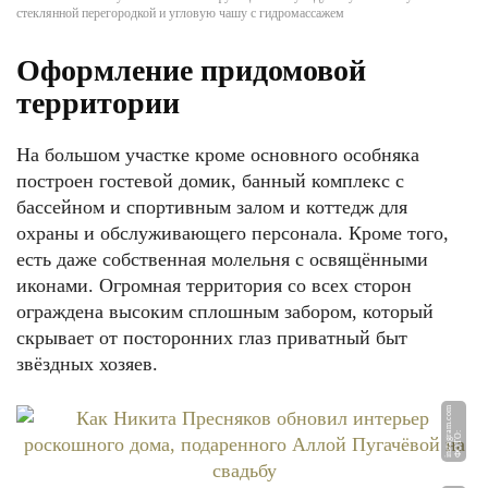
стеклянной перегородкой и угловую чашу с гидромассажем
Оформление придомовой
территории
На большом участке кроме основного особняка
построен гостевой домик, банный комплекс с
бассейном и спортивным залом и коттедж для
охраны и обслуживающего персонала. Кроме того,
есть даже собственная молельня с освящёнными
иконами. Огромная территория со всех сторон
ограждена высоким сплошным забором, который
скрывает от посторонних глаз приватный быт
звёздных хозяев.
m
Ф
О
Т
О:
i
n
st
a
g
r
a
m.
c
o