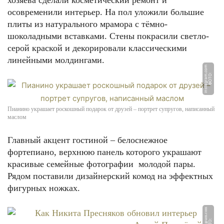
хозяева сделали косметический ремонт и
осовременили интерьер. На пол уложили большие
плиты из натурального мрамора с тёмно-
шоколадными вставками. Стены покрасили светло-
серой краской и декорировали классическими
линейными молдингами.
m
Ф
О
Т
О:
i
n
s
t
a
g
r
a
m.
c
o
Пианино украшает роскошный подарок от друзей – портрет супругов, написанный
маслом
Главный акцент гостиной – белоснежное
фортепиано, верхнюю панель которого украшают
красивые семейные фотографии молодой пары.
Рядом поставили дизайнерский комод на эффектных
фигурных ножках.
m