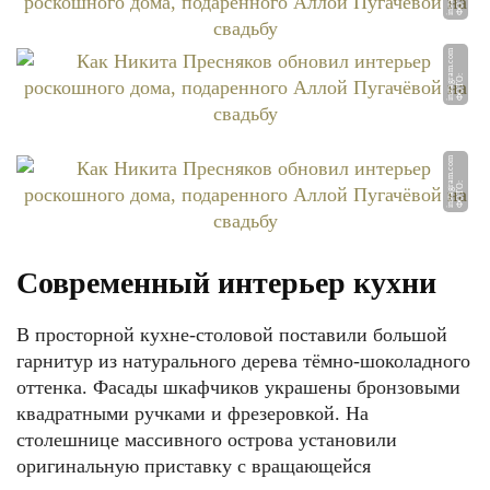
Ф
О
Т
О:
i
n
st
a
g
r
a
m.
c
o
m
Ф
О
Т
О:
i
n
st
a
g
r
a
m.
c
o
m
Ф
О
Т
О:
i
n
st
a
g
r
a
m.
c
o
Современный интерьер кухни
В просторной кухне-столовой поставили большой
гарнитур из натурального дерева тёмно-шоколадного
оттенка. Фасады шкафчиков украшены бронзовыми
квадратными ручками и фрезеровкой. На
столешнице массивного острова установили
оригинальную приставку с вращающейся