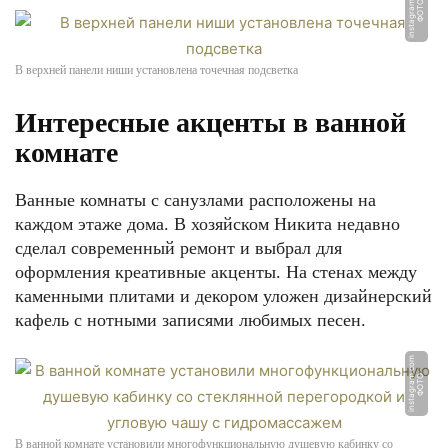
m
Ф
О
Т
О:
i
n
s
t
a
g
r
a
m.
c
o
В верхней панели ниши установлена точечная подсветка
Интересные акценты в ванной
комнате
Ванные комнаты с санузлами расположены на
каждом этаже дома. В хозяйском Никита недавно
сделал современный ремонт и выбрал для
оформления креативные акценты. На стенах между
каменными плитами и декором уложен дизайнерский
кафель с нотными записями любимых песен.
m
Ф
О
Т
О:
i
n
s
t
a
g
r
a
m.
c
o
В ванной комнате установили многофункциональную душевую кабинку со