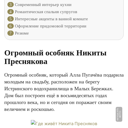
3
Современный интерьер кухни
4
Романтическая спальня супругов
5
Интересные акценты в ванной комнате
6
Оформление придомовой территории
7
Резюме
Огромный особняк Никиты
Преснякова
Огромный особняк, который Алла Пугачёва подарила
молодым на свадьбу, расположен на берегу
Истринского водохранилища в Малых Бережках.
Дом был построен ещё в восьмидесятых годах
прошлого века, но и сегодня он поражает своим
величием и роскошью.
o
Ф
О
Т
О:
v
e
r
si
y
a.i
n
f