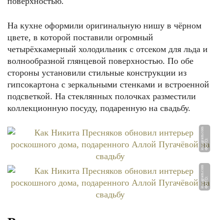
поверхностью.
На кухне оформили оригинальную нишу в чёрном
цвете, в которой поставили огромный
четырёхкамерный холодильник с отсеком для льда и
волнообразной глянцевой поверхностью. По обе
стороны установили стильные конструкции из
гипсокартона с зеркальными стенками и встроенной
подсветкой. На стеклянных полочках разместили
коллекционную посуду, подаренную на свадьбу.
m
Ф
О
Т
О:
i
n
st
a
g
r
a
m.
c
o
m
Ф
О
Т
О:
i
n
st
a
g
r
a
m.
c
o