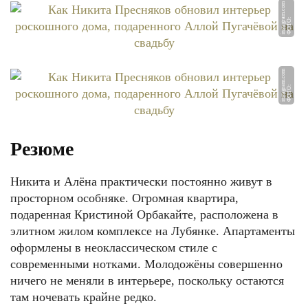
m
Ф
О
Т
О:
i
n
st
a
g
r
a
m.
c
o
m
Ф
О
Т
О:
i
n
st
a
g
r
a
m.
c
o
Резюме
Никита и Алёна практически постоянно живут в
просторном особняке. Огромная квартира,
подаренная Кристиной Орбакайте, расположена в
элитном жилом комплексе на Лубянке. Апартаменты
оформлены в неоклассическом стиле с
современными нотками. Молодожёны совершенно
ничего не меняли в интерьере, поскольку остаются
там ночевать крайне редко.