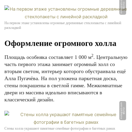
m
Ф
О
Т
О:
i
n
s
t
a
g
r
a
m.
c
o
На первом этаже установлены огромные деревянные стеклопакеты с линейной
раскладкой
Оформление огромного холла
2
Площадь особняка составляет 1 000 м
. Центральную
часть первого этажа занимает огромный холл со
вторым светом, интерьер которого обустраивала ещё
Алла Пугачёва. На пол уложена паркетная доска,
стены покрашены в светлой гамме. Межкомнатные
двери из массива идеально вписываются в
классический дизайн.
m
Ф
О
Т
О:
i
n
s
t
a
g
r
a
m.
c
o
Стены холла украшают памятные семейные фотографии в багетных рамах