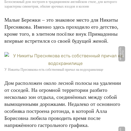
Белоснежный дом построен в традиционном английском стиле, для которого
характерны симметрия, обилие арочных входов и колонн
Малые Бережки – это знаковое место для Никиты
Преснякова. Именно здесь проходило его детство,
кроме того, в элитном посёлке внук Примадонны
впервые встретился со своей будущей женой.
o
Ф
О
Т
О:
v
e
r
si
y
a.i
n
f
У Никиты Преснякова есть собственный причал на водохранилище
Дом расположен около лесной полосы на удалении
от соседей. На огромной территории разбито
несколько зон отдыха, соединённых между собой
вымощенными дорожками. Недалеко от основного
особняка построена ротонда, в которой Алла
Борисовна любила проводить время после
напряжённого гастрольного графика.