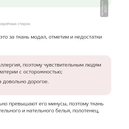
u
Ф
О
Т
О
:
t
e
x
ti
l
e
g
u.
r
ократных стирок
это за ткань модал, отметим и недостатки
аллергия, поэтому чувствительным людям
материи с осторожностью;
 довольно дорогое.
ьно превышают его минусы, поэтому ткань
ельного и нательного белья, полотенец,