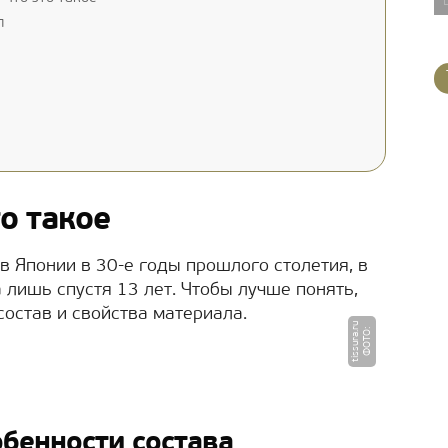
л
то такое
в Японии в 30-е годы прошлого столетия, в
 лишь спустя 13 лет. Чтобы лучше понять,
состав и свойства материала.
u
Ф
О
Т
О
:
ti
s
s
u
r
a.
r
обенности состава