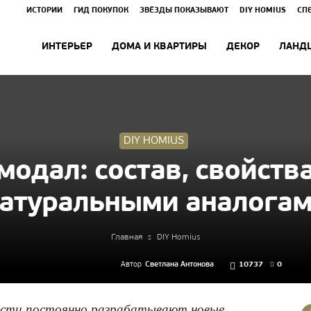
ИСТОРИИ
ГИД ПОКУПОК
ЗВЁЗДЫ ПОКАЗЫВАЮТ
DIY HOMIUS
СП
ИНТЕРЬЕР
ДОМА И КВАРТИРЫ
ДЕКОР
ЛАНД
DIY HOMIUS
модал: состав, свойств
атуральными аналога
Главная
DIY Homius
Автор
Светлана Антонова
10737
0
ости постоянно разрабатывают новые