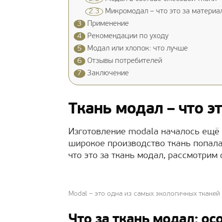
2.3
Микромодал – что это за материа
3
Применение
4
Рекомендации по уходу
5
Модал или хлопок: что лучше
6
Отзывы потребителей
7
Заключение
Ткань модал – что э
Изготовление modala началось ещё 
широкое производство ткань попала
что это за ткань модал, рассмотрим 
Modal – это одна из самых экологичных тканей
Что за ткань модал: ос