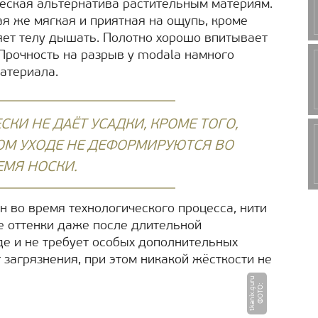
ческая альтернатива растительным материям.
я же мягкая и приятная на ощупь, кроме
яет телу дышать. Полотно хорошо впитывает
. Прочность на разрыв у modala намного
атериала.
КИ НЕ ДАЁТ УСАДКИ, КРОМЕ ТОГО,
ОМ УХОДЕ НЕ ДЕФОРМИРУЮТСЯ ВО
ЕМЯ НОСКИ.
н во время технологического процесса, нити
е оттенки даже после длительной
де и не требует особых дополнительных
т загрязнения, при этом никакой жёсткости не
u
Ф
О
Т
О
:
t
k
a
ni
x.
g
u
r