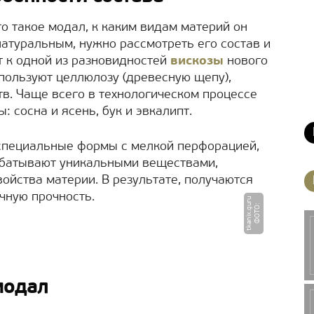
то такое модал, к каким видам материй он
атуральным, нужно рассмотреть его состав и
т к одной из разновидностей
вискозы
нового
спользуют целлюлозу (древесную щепу),
в. Чаще всего в технологическом процессе
 сосна и ясень, бук и эвкалипт.
специальные формы с мелкой перфорацией,
абатывают уникальными веществами,
йства материи. В результате, получаются
чную прочность.
u
Ф
О
Т
О
:
t
k
a
ni
x.
g
u
r
модал