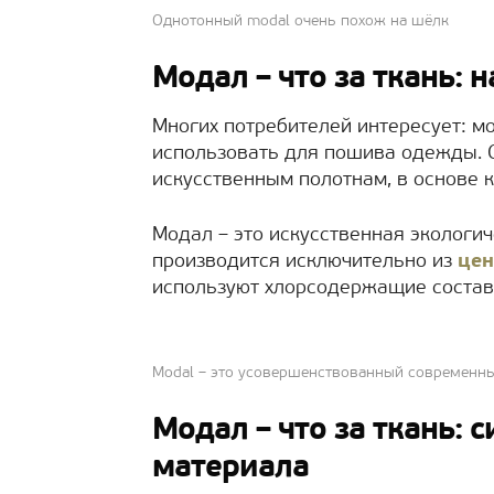
Однотонный modal очень похож на шёлк
Модал – что за ткань: 
Многих потребителей интересует: мо
использовать для пошива одежды. С
искусственным полотнам, в основе 
Модал – это искусственная экологич
производится исключительно из
цен
используют хлорсодержащие состав
Modal – это усовершенствованный современн
Модал – что за ткань:
материала