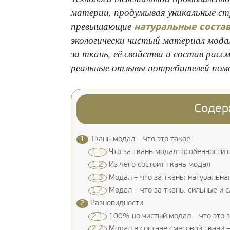
материи, продумывая уникальные ст
превышающие
натуральные соста
экологически чистый материал модал
за ткань, её свойства и состав расс
реальные отзывы потребителей помо
Содер
1
Ткань модал – что это такое
1.1
Что за ткань модал: особенности 
1.2
Из чего состоит ткань модал
1.3
Модал – что за ткань: натуральна
1.4
Модал – что за ткань: сильные и 
2
Разновидности
2.1
100%-но чистый модал – что это з
2.2
Модал в составе смесовой ткани –