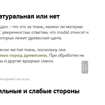
натуральная или нет
дал – что это за ткань, можно ли материю
 уверенностью ответим, что modal относят к
которых лежит древесная щепа.
ески чистая ткань, поскольку она
ных пород древесины
. При обработке не
ы и другие вредные смеси.
u
Ф
О
Т
О
:
v
u
l
k
a
n
a.
r
ый вариант вискозы
 сильные и слабые стороны