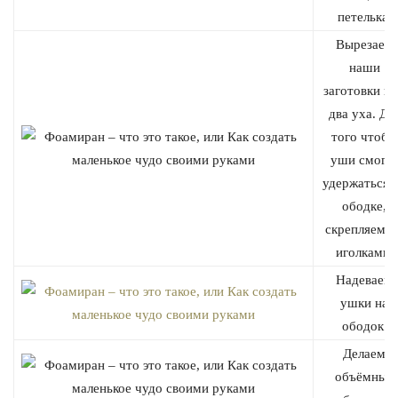
петелька.
Вырезаем
наши
заготовки п
два уха. Дл
того чтобы
уши смогл
удержаться 
ободке,
скрепляем и
иголками.
Надеваем
ушки на
ободок.
Делаем
объёмный