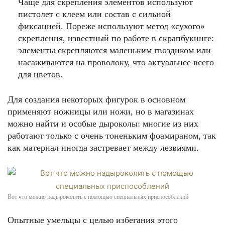
Чаще для скрепления элементов используют
пистолет с клеем или состав с сильной
фиксацией. Пореже используют метод «сухого»
Изготовление игрушек– отличный способ развлечь детей и привить им вкус
скрепления, известный по работе в скрапбукинге:
к прекрасному
элементы скрепляются маленьким гвоздиком или
насаживаются на проволоку, что актуальнее всего
для цветов.
Для создания некоторых фигурок в основном
применяют ножницы или ножи, но в магазинах
можно найти и особые дыроколы: многие из них
работают только с очень тоненьким фоамираном, так
как материал иногда застревает между лезвиями.
Брошь – изысканный подарок для любой девушки
Вот что можно надыроколить с помощью специальных приспособлений
Опытные умельцы с целью избегания этого