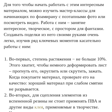
Для того чтобы начать работать с этим интересным
материалом, можно изучить мастер-классы для
Мимишная прелесть, которую можно сделать собственноручно
начинающих по фоамирану с поэтапными фото или
посмотреть видео. Работа с ним – занятие
интересное, творческое, с простором для фантазии.
Создавать поделки из него своими руками очень
легко, изучив ряд ключевых моментов касательно
работы с ним:
Во-первых, степень растяжения − не больше 10%.
Этого хватит, чтобы немного деформировать лист
– прогнуть его, округлить или скрутить, зажать.
Набор украшений
Когда покупаете материал, проверьте его на
качество: хороший материал при слабом смятии
не разрывается.
Во-вторых, для сцепления элементов из
вспененной резины не стоит применять ПВА и
другие виды
клея
, применяемые в творчестве.