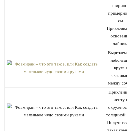
шириной
примерно 1
см.
Приклеиваем
основани
чайника.
Вырезаем д
небольши
круга и
склеиваем
между собо
Приклеива
ленту к
окружност
толщиной 2 
Получится в
такая крышк