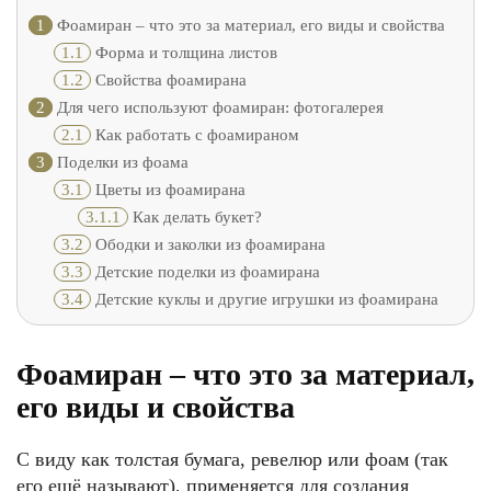
1
Фоамиран – что это за материал, его виды и свойства
1.1
Форма и толщина листов
1.2
Свойства фоамирана
2
Для чего используют фоамиран: фотогалерея
2.1
Как работать с фоамираном
3
Поделки из фоама
3.1
Цветы из фоамирана
3.1.1
Как делать букет?
3.2
Ободки и заколки из фоамирана
3.3
Детские поделки из фоамирана
3.4
Детские куклы и другие игрушки из фоамирана
Фоамиран – что это за материал,
его виды и свойства
С виду как толстая бумага, ревелюр или фоам (так
его ещё называют), применяется для создания