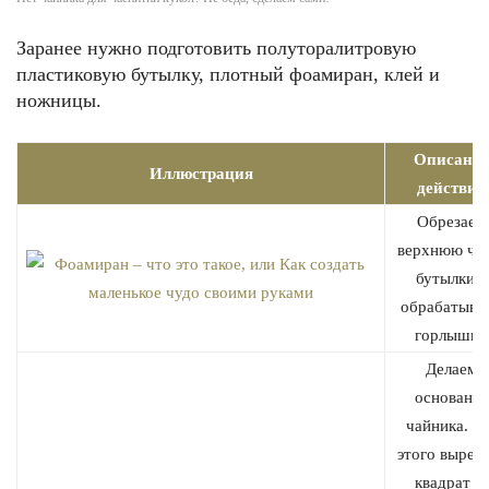
Заранее нужно подготовить полуторалитровую
пластиковую бутылку, плотный фоамиран, клей и
ножницы.
Описани
Иллюстрация
действий
Обрезаем
верхнюю ча
бутылки и
обрабатыва
горлышко
Делаем
основание
чайника. Д
этого вырез
квадрат и