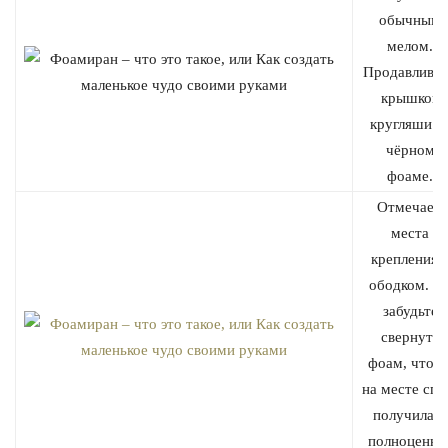
обычным
мелом.
Продавлива
крышкой
кругляши н
чёрном
фоаме.
Отмечаем
места
крепления 
ободком. Н
забудьте
свернуть
фоам, чтоб
на месте сги
получилась
полноценна