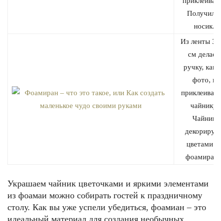
приклеивае
Получилс
носик.
Из ленты 36
см делаем
ручку, как 
фото, и
приклеиваем
чайнику.
Чайник
декорируе
цветами и
фоамирана
Украшаем чайник цветочками и яркими элементами
из фоамаи можно собирать гостей к праздничному
столу. Как вы уже успели убедиться, фоамиан – это
идеальный материал для создания необычных