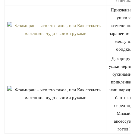
бантик.
Приклеивае
ушки к
размеченно
заранее мел
месту на
ободке.
Декорируе
ушки чёрны
бусинами и
приклеивае
наш нарядн
бантик в
середину.
Милый
аксессуар
готов!