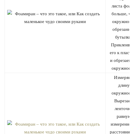
листа фоам
больше, че
окружност
обрезанно
бутылки.
Приклеива
его к пласти
и обрезаем 
окружности
Измеряем
длину
окружности
Вырезаем
ленточку,
равную
измеренно
расстоянию,