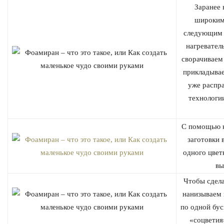
Заранее 
широким
следующим 
нагревател
сворачиваем 
прикладывае
уже распра
технологи
С помощью к
заготовки 
одного цвет
вы
Чтобы сдела
нанизываем 
по одной бус
Цветок к цветку, к цветку цветок, плету для доченьки венок… Стихи Милли-
«соцветия
Адель