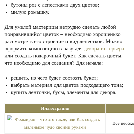
бутоны роз с лепестками двух цветов;
милую ромашку.
Для умелой мастерицы нетрудно сделать любой
понравившийся цветок – необходимо хорошенько
рассмотреть его строение и вид лепестков. Можно
оформить композицию в вазу для
декора интерьера
Изящные и простые в исполнении приглашения на свадьбу
или создать подарочный букет. Как сделать цветы,
что необходимо для создания? Для начала:
решить, из чего будет состоять букет;
выбрать материал для цветов подходящего тона;
купить ленточки, бусы, элементы для декора.
Иллюстрация
Идеальное обрамление для памятной даты
Всё необхо