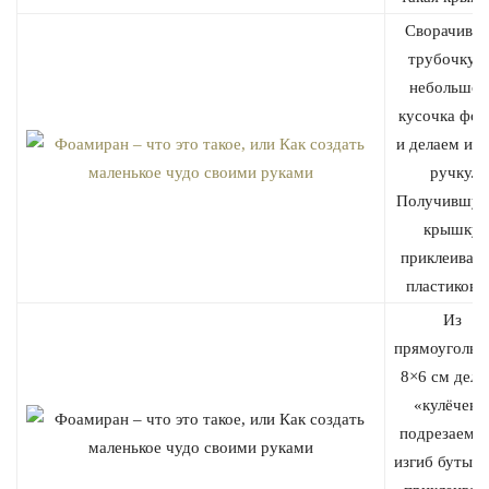
Сворачива
трубочку и
небольшог
кусочка фоа
и делаем из 
ручку.
Получившую
крышку
приклеиваем
пластиково
Из
прямоугольн
8×6 см дела
«кулёчек»
подрезаем п
изгиб бутылк