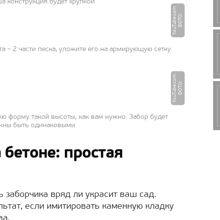
а конструкция будет хрупкой
m
Ф
О
Т
О
:
Y
o
u
T
u
b
e.
c
o
та – 2 части песка, уложите его на армирующую сетку
m
Ф
О
Т
О
:
Y
o
u
T
u
b
e.
c
o
ю форму такой высоты, как вам нужно. Забор будет
олжны быть одинаковыми
 бетоне: простая
 заборчика вряд ли украсит ваш сад.
льтат, если имитировать каменную кладку
ва.