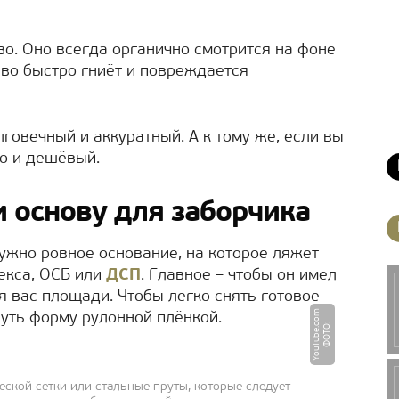
во. Оно всегда органично смотрится на фоне
ево быстро гниёт и повреждается
лговечный и аккуратный. А к тому же, если вы
то и дешёвый.
и основу для заборчика
нужно ровное основание, на которое ляжет
лекса, ОСБ или
ДСП
. Главное – чтобы он имел
я вас площади. Чтобы легко снять готовое
m
нуть форму рулонной плёнкой.
Ф
О
Т
О
:
Y
o
u
T
u
b
e.
c
o
ской сетки или стальные пруты, которые следует