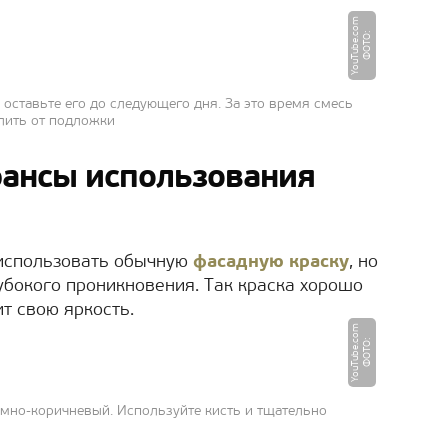
m
Ф
О
Т
О
:
Y
o
u
T
u
b
e.
c
o
 оставьте его до следующего дня. За это время смесь
елить от подложки
юансы использования
использовать обычную
фасадную краску
, но
убокого проникновения. Так краска хорошо
ит свою яркость.
m
Ф
О
Т
О
:
Y
o
u
T
u
b
e.
c
o
ёмно-коричневый. Используйте кисть и тщательно