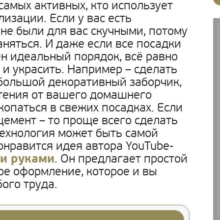
амых активных, кто использует
изации. Если у вас есть
 не были для вас скучными, потому
заняться. И даже если все посадки
ён идеальный порядок, всё равно
 и украсить. Например – сделать
большой декоративный заборчик,
стения от вашего домашнего
копаться в свежих посадках. Если
 цемент – то проще всего сделать
 Технология может быть самой
онравится идея автора YouTube-
ми руками
. Он предлагает простой
ое оформление, которое и вы
ого труда.