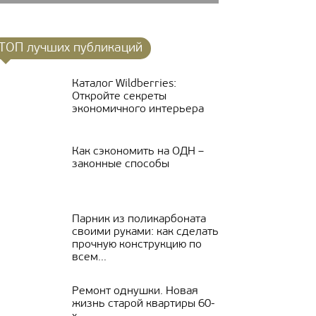
ТОП лучших публикаций
Каталог Wildberries:
Откройте секреты
экономичного интерьера
Как сэкономить на ОДН –
законные способы
Парник из поликарбоната
своими руками: как сделать
прочную конструкцию по
всем...
Ремонт однушки. Новая
жизнь старой квартиры 60-