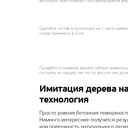
выложить крест-накрест. Без армирования ваш
Сделайте состав в пропорции на 1 часть цемен
слоем примерно в 4 см
Придайте основанию вашего забора правильну
состоять из секций, так что по высоте они д
Имитация дерева на
технология
Просто ровная бетонная поверхность
Намного интереснее получится резу
или поверхность натурального дере