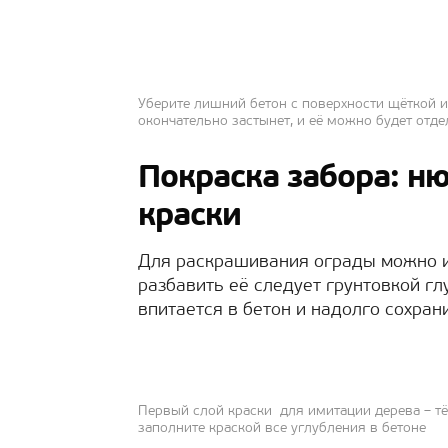
Уберите лишний бетон с поверхности щёткой и
окончательно застынет, и её можно будет отд
Покраска забора: н
краски
Для раскрашивания ограды можно 
разбавить её следует грунтовкой гл
впитается в бетон и надолго сохран
Первый слой краски для имитации дерева – т
заполните краской все углубления в бетоне