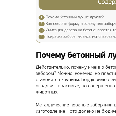
Содер
1
Почему бетонный лучше других?
2
Как сделать форму и основу для забор
3
Имитация дерева на бетоне: простая т
4
Покраска забора: нюансы использован
Почему бетонный л
Действительно, почему именно бет
забором? Можно, конечно, но пласти
становится хрупким. Бордюрные лен
оградки – красивые, но совершенно
животных.
Металлические кованые заборчики в
изготовление – это далеко не бюдже