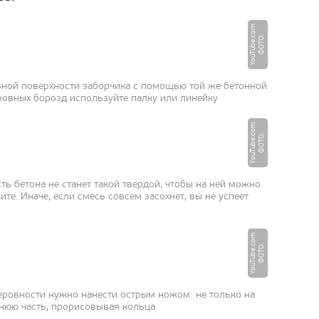
m
Ф
О
Т
О
:
Y
o
u
T
u
b
e.
c
o
овной поверхности заборчика с помощью той же бетонной
ровных борозд используйте палку или линейку
m
Ф
О
Т
О
:
Y
o
u
T
u
b
e.
c
o
сть бетона не станет такой твердой, чтобы на ней можно
е. Иначе, если смесь совсем засохнет, вы не успеет
m
Ф
О
Т
О
:
Y
o
u
T
u
b
e.
c
o
еровности нужно нанести острым ножом не только на
хнюю часть, прорисовывая кольца