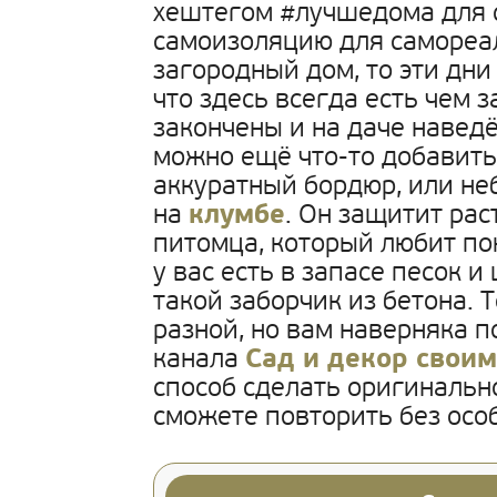
хештегом #лучшедома для с
самоизоляцию для самореал
загородный дом, то эти дни
что здесь всегда есть чем 
закончены и на даче навед
можно ещё что-то добавить
аккуратный бордюр, или не
на
клумбе
. Он защитит ра
питомца, который любит по
у вас есть в запасе песок и
такой заборчик из бетона.
разной, но вам наверняка п
канала
Сад и декор свои
способ сделать оригинальн
сможете повторить без особ