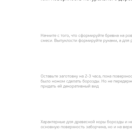
Начните с того, что сформируйте бревна на р
смеси. Выпуклости формируйте руками, а для 
Оставьте заготовку на 2-3 часа, пока поверхно
было ножом сделать борозды. Но не передержит
придать ей декоративный вид
Характерные для древесной коры борозды и н
основную поверхность заборчика, но и на вер