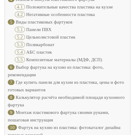
4.1
Положительные качества пластика на кухне
4.2
Негативные особенности пластика
5
Виды пластиковых фартуков
5.1
Панели ПВХ
5.2
Цельнолистовой пластик
5.3
Поликарбонат
5.4
АБС пластик
5.5
Композитные материалы (МДФ, ДСП)
6
Выбор фартука на кухню из пластика: фото,
рекомендации
7
Где купить панели для кухни из пластика, цены и фото
готовых вариантов
8
Калькулятор расчёта необходимой площади кухонного
фартука
9
Монтаж пластикового фартука своими руками,
пошаговая инструкция
10
Фартук на кухню из пластика: фотокаталог дизайна