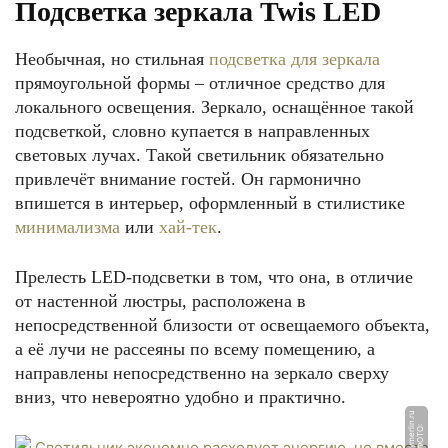
Подсветка зеркала Twis LED
Необычная, но стильная
подсветка для зеркала
прямоугольной формы ‒ отличное средство для
локального освещения. Зеркало, оснащённое такой
подсветкой, словно купается в направленных
световых лучах. Такой светильник обязательно
привлечёт внимание гостей. Он гармонично
впишется в интерьер, оформленный в стилистике
минимализма
или
хай-тек
.
Прелесть LED-подсветки в том, что она, в отличие
от настенной люстры, расположена в
непосредственной близости от освещаемого объекта,
а её лучи не рассеяны по всему помещению, а
направлены непосредственно на зеркало сверху
вниз, что невероятно удобно и практично.
u
Ф
О
Т
О:
l
e
r
o
y
m
e
rli
n.
r