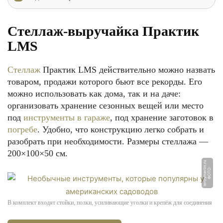
Стеллаж-выручайка Практик
LMS
Стеллаж
Практик LMS действительно можно назвать
товаром, продажи которого бьют все рекорды. Его
можно использовать как дома, так и на даче:
организовать хранение сезонных вещей или место
под
инструменты в гараже
, под хранение заготовок в
погребе
. Удобно, что конструкцию легко собрать и
разобрать при необходимости. Размеры стеллажа —
200×100×50 см.
u
Ф
О
Т
О:
l
e
r
o
y
m
e
rli
n.
r
В комплект входят стойки, полки, усиливающие уголки и крепёж для соединения