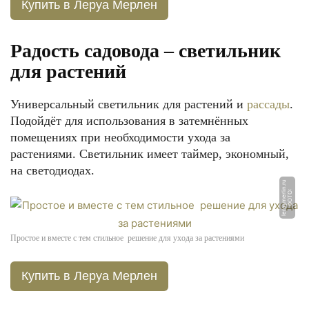
Купить в Леруа Мерлен
Радость садовода – светильник
для растений
Универсальный светильник для растений и
рассады
.
Подойдёт для использования в затемнённых
помещениях при необходимости ухода за
растениями. Светильник имеет таймер, экономный,
на светодиодах.
u
Ф
О
Т
О:
l
e
r
o
y
m
e
rli
n.
r
Простое и вместе с тем стильное решение для ухода за растениями
Купить в Леруа Мерлен