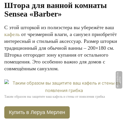
Штора для ванной комнаты
Sensea «Barber»
С этой шторкой из полиэстера вы убережёте ваш
кафель
от чрезмерной влаги, а санузел приобретёт
интересный и стильный аксессуар. Размер шторки
традиционный для обычной ванны – 200×180 см.
Шторка отгородит зону купания от остального
помещения. Это особенно важно для домов с
совмещённым санузлом.
u
Ф
О
Т
О:
l
e
r
o
y
m
e
rli
n.
r
Таким образом вы защитите ваш кафель и стены от появления грибка
Купить в Леруа Мерлен