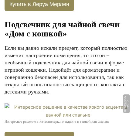
Купить в Леруа Мерлен
Подсвечник для чайной свечи
«Дом с кошкой»
Если вы давно искали предмет, который полностью
изменит настроение помещения, то это он –
необычный подсвечник для чайной свечи в форме
игривой кошечки. Подойдёт для ароматерапии и
совершенно безопасен для использования, так как
открытый огонь полностью защищён от контакта с
детскими ручками.
u
Ф
О
Т
О:
l
e
r
o
y
m
e
rli
n.
r
Интересное решение в качестве яркого акцента в ванной или спальне