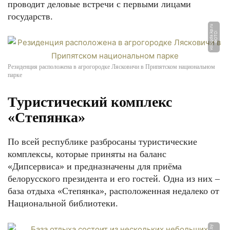
проводит деловые встречи с первыми лицами
государств.
u
Ф
О
Т
О:
v
ol
o
g
d
a.
k
p.
r
ФОТО: berezenskii-zapovednik.relax.by
Резиденция расположена в агрогородке Лясковичи в Припятском национальном
парке
Туристический комплекс
«Степянка»
ФОТО: naviny.by
По всей республике разбросаны туристические
комплексы, которые приняты на баланс
«Дипсервиса» и предназначены для приёма
ФОТО: realty.tut.by
белорусского президента и его гостей. Одна из них –
база отдыха «Степянка», расположенная недалеко от
Национальной библиотеки.