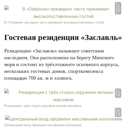
y
Ф
О
Т
О:
n
a
vi
n
y.
b
В «Озёрном» президент часто принимает высокопоставленных гостей
Гостевая резиденция «Заславль»
Резиденцию «Заславль» называют советским
наследием. Она расположена на берегу Минского
моря и состоит из трёхэтажного основного корпуса,
нескольких гостевых домов, спорткомплекса
площадью 700 кв. м и эллинга.
Ф
О
Т
О:
u
d
f.
b
y
Резиденция с трёх сторон окружена лесным массивом
Ф
О
Т
О:
u
d
f.
b
y
Центральный вход оформлен массивными колоннами