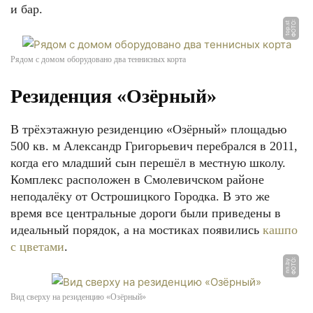
и бар.
Ф
О
Т
О:
t
o
p.
s
t
Рядом с домом оборудовано два теннисных корта
Резиденция «Озёрный»
В трёхэтажную резиденцию «Озёрный» площадью
500 кв. м Александр Григорьевич перебрался в 2011,
когда его младший сын перешёл в местную школу.
Комплекс расположен в Смолевичском районе
неподалёку от Острошицкого Городка. В это же
время все центральные дороги были приведены в
идеальный порядок, а на мостиках появились
кашпо
с цветами
.
Ф
О
Т
О:
n
n.
b
y
Вид сверху на резиденцию «Озёрный»