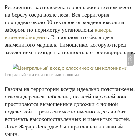
Резиденция расположена в очень живописном месте
на берегу озера возле леса. Вся территория
площадью около 90 гектаров ограждена высоким
забором, по периметру установлены
камеры
видеонаблюдения
. В прошлом это была дача
знаменитого маршала Тимошенко, которую перед
заселением президента полностью отреставрировали.
y
Ф
О
Т
О:
n
a
vi
n
y.
b
Центральный вход с классическими колоннами
Газоны на территории всегда идеально подстрижены,
стволы деревьев побелены, по всей парковой зоне
простираются вымощенные дорожки с ночной
подсветкой. Президент часто именно здесь любит
встречать высокопоставленных и именитых гостей.
Даже Жерар Депардье был приглашён на званый
ужин.