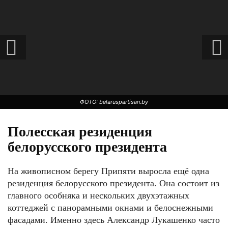
ФОТО: berezinsky.by
ФОТО: belaruspartisan.by
Полесская резиденция
белорусского президента
ФОТО: berezinsky.by
На живописном берегу Припяти выросла ещё одна
резиденция белорусского президента. Она состоит из
главного особняка и нескольких двухэтажных
коттеджей с панорамными окнами и белоснежными
фасадами. Именно здесь Александр Лукашенко часто
ФОТО: belaruspartisan.by