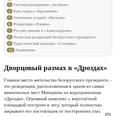
3
Гостевая резиденция «Заславль»
4
База отдыха «Крупенино»
5
Охотничья усадьба «Вискули»
6
Резиденция «Плавно»
7
Русское имение в «Александрово»
8
Полесская резиденция белорусского президента
9
Туристический комплекс «Степянка»
10
Заключение
Дворцовый размах в «Дроздах»
Главное место жительства белорусского президента –
это резиденция, расположенная в одном из самых
живописных мест Минщины на водохранилище
«Дрозды». Огромный комплекс с вертолётной
площадкой построен в лесу, который полностью
закрывает его постояльцев от посторонних глаз.