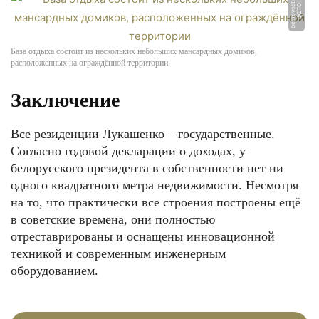
y
Ф
О
Т
О:
b
el
n
o
v
o
s
ti.
b
ФОТО: naviny.by
База отдыха состоит из нескольких небольших мансардных домиков,
расположенных на ограждённой территории
Заключение
Все резиденции Лукашенко – государственные.
Согласно годовой декларации о доходах, у
белорусского президента в собственности нет ни
одного квадратного метра недвижимости. Несмотря
на то, что практически все строения построены ещё
в советские времена, они полностью
отреставрированы и оснащены инновационной
техникой и современным инженерным
оборудованием.