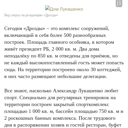
y
Ф
О
Т
О:
5
mi
n.
b
Вид сверху на резиденцию «Дрозды»
Сегодня «Дрозды» – это комплекс сооружений,
включающий в себя более 500 разнообразных
построек. Площадь главного особняка, в котором
живёт президент РБ, 2 000 кв. м. Два дома
неподалёку по 850 кв. м отведены для приёмов, но
не каждый высокопоставленный гость может попасть
сюда. На территории построено около 30 коттеджей,
в них часто размещают небольшие делегации.
Все знают, насколько Александр Лукашенко любит
спорт. Специально для регулярных тренировок на
территории построен закрытый спорткомплекс
площадью 1 000 кв. м, бассейн площадью 750 кв. м и
2 роскошных банных комплекса. После трудового
дня в распоряжении хозяев и гостей ресторан, буфет