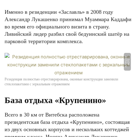
Именно в резиденции «Заславль» в 2008 году
Александр Лукашенко принимал Муаммара Каддафи
во время его официального визита в страну.
Ливийский лидер разбил свой бедуинский шатёр на
парковой территории комплекса.
y
Ф
О
Т
О:
n
a
vi
n
y.
b
Резиденция полностью отреставрирована, оконные конструкции заменили
стеклопакетами с зеркальным отражением
База отдыха «Крупенино»
Всего в 30 км от Витебска расположена
президентская база отдыха «Крупенино», состоящая
из двух основных корпусов и нескольких коттеджей
премиум-класса. Иногда Александр Лукашенко