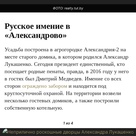
ФОТО: realty.tut.by
Русское имение в
«Александрово»
Усадьба построена в агрогородке Александрия-2 на
месте старого домика, в котором родился Александр
Лукашенко. Сегодня президент единственный, кто
посещает родные пенаты, правда, в 2016 году у него
в гостях был Дмитрий Медведев. Имение со всех
ФОТО: liveinternet.ru
сторон
ограждено забором
и находится под
круглосуточной охраной. На территории возвели
несколько гостевых домиков, а также построили
собственную котельную.
1
из 4