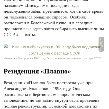
названием «Вискули» в последние годы
незаслуженно забыт президентом, хотя в своё время
он пользовался большим спросом. Особняк
расположен в Беловежской пуще, и в середине
прошлого века здесь часто собирались высшие чины
ФОТО: krupenino.com
СССР для охоты.
y
Ф
О
Т
О:
b
el
n
o
v
o
s
ti.
b
Именно в «Вискулях» в 1991 году было подписано соглашение о распаде СССР
Резиденция «Плавно»
Резиденция «Плавно» была построена уже при
Александре Лукашенко в 1998 году. Она
ФОТО: krupenino.com
расположена в Березинском гидрологическом
заповеднике, не так давно внутри была проведена
полная реконструкция. Основной дом состоит из